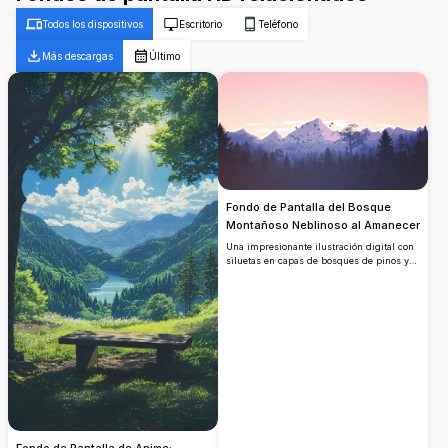
Todos los dispositivos
Escritorio
Teléfono
Más descargas
Último
Fondo de Pantalla del Bosque
Montañoso Neblinoso al Amanecer
Una impresionante ilustración digital con
siluetas en capas de bosques de pinos y
majestuosas montañas nevadas bajo un
suave cielo crepuscular rosa y morado,
con una bandada de pájaros que vuela
libremente en la distancia.
Fondo de Pantalla de Anime: