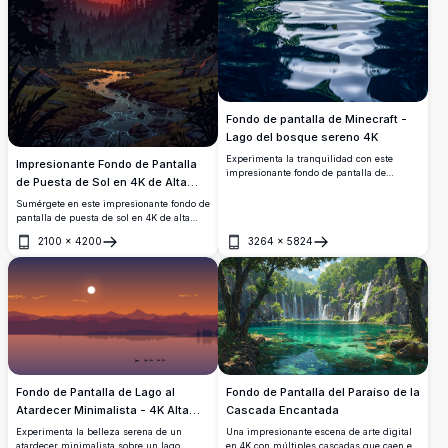
Fondo de pantalla de Minecraft -
Lago del bosque sereno 4K
Experimenta la tranquilidad con este
Impresionante Fondo de Pantalla
impresionante fondo de pantalla de
de Puesta de Sol en 4K de Alta
Minecraft, que presenta un sereno lago
Resolución
del bosque en una vívida resolución 4K. La
Sumérgete en este impresionante fondo de
imagen captura bellamente la vegetación
pantalla de puesta de sol en 4K de alta
exuberante pixelada y el agua reflectante,
resolución. Presenta un cielo vibrante con
2100
×
4200
3264
×
5824
ofreciendo una escapada virtual
nubes de color naranja y rosa ardientes,
Abrir
Abrir
inmersiva. Adaptada para dispositivos
un bosque sereno, un arroyo serpenteante
móviles, esta imagen de alta resolución da
y la silueta de una torre de agua contra
vida a la pacífica atmósfera de una
montañas distantes. Perfecto para realzar
naturaleza bloqueada, siendo perfecta
tu escritorio o pantalla móvil con sus
para los entusiastas de Minecraft que
colores detallados y vívidos y su
buscan mejorar su interfaz móvil con un
paisajismo tranquilo. Ideal para los
toque calmante.
amantes de la naturaleza que buscan un
fondo de alta calidad.
Fondo de Pantalla de Lago al
Fondo de Pantalla del Paraíso de la
Atardecer Minimalista - 4K Alta
Cascada Encantada
Resolución
Experimenta la belleza serena de un
Una impresionante escena de arte digital
atardecer minimalista sobre un lago
en 4K con múltiples cascadas que caen en