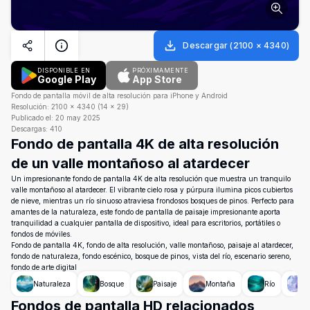
Descargar
(
2100
×
4340
)
DISPONIBLE EN
PRÓXIMAMENTE
Google Play
App Store
Fondo de pantalla móvil de alta resolución para iPhone y Android
Resolución:
2100
×
4340
(
14
×
29
)
Publicado el:
20 may 2025
Descargas:
410
Fondo de pantalla 4K de alta resolución
de un valle montañoso al atardecer
Un impresionante fondo de pantalla 4K de alta resolución que muestra un tranquilo
valle montañoso al atardecer. El vibrante cielo rosa y púrpura ilumina picos cubiertos
de nieve, mientras un río sinuoso atraviesa frondosos bosques de pinos. Perfecto para
amantes de la naturaleza, este fondo de pantalla de paisaje impresionante aporta
tranquilidad a cualquier pantalla de dispositivo, ideal para escritorios, portátiles o
fondos de móviles.
Fondo de pantalla 4K, fondo de alta resolución, valle montañoso, paisaje al atardecer,
fondo de naturaleza, fondo escénico, bosque de pinos, vista del río, escenario sereno,
fondo de arte digital
Naturaleza
Bosque
Paisaje
Montaña
Río
C
Fondos de pantalla HD relacionados