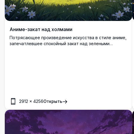
Аниме-закат над холмами
Потрясающее произведение искусства в стиле аниме,
запечатлевшее спокойный закат над зелеными
холмами. Яркое небо, раскрашенное оттенками
розового и оранжевого, отражает золотые лучи
солнца, освещая одинокое дерево и далекие горы.
Пушистые облака добавляют глубину этому шедевру
высокого разрешения 4K, идеальному для
поклонников аниме-искусства и природных пейзажей.
Подходит для цифровых обоев или художественных
отпечатков, это произведение вызывает чувство
умиротворения и красоты.
2912
×
4256
Открыть