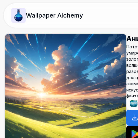
Wallpaper Alchemy
Ан
Потр
умир
золо
волш
разр
для ц
аним
иску
фант