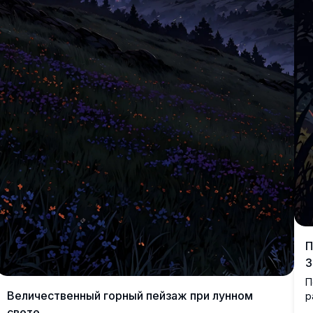
П
З
П
Величественный горный пейзаж при лунном
р
о
свете