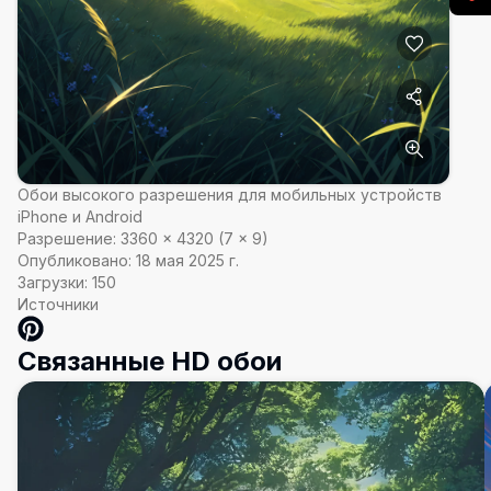
Обои высокого разрешения для мобильных устройств
iPhone и Android
Разрешение:
3360
×
4320
(
7
×
9
)
Опубликовано:
18 мая 2025 г.
Загрузки:
150
Источники
Связанные HD обои