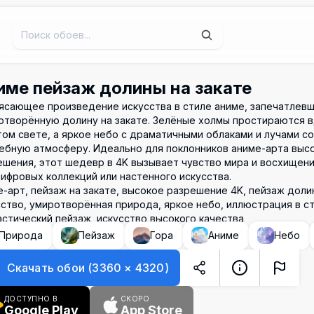
име пейзаж долины на закате
ясающее произведение искусства в стиле аниме, запечатлев
отворённую долину на закате. Зелёные холмы простираются вд
том свете, а яркое небо с драматичными облаками и лучами с
ебную атмосферу. Идеально для поклонников аниме-арта выс
ешения, этот шедевр в 4K вызывает чувство мира и восхищен
ифровых коллекций или настенного искусства.
е-арт, пейзаж на закате, высокое разрешение 4K, пейзаж доли
сство, умиротворённая природа, яркое небо, иллюстрация в ст
астический пейзаж, искусство высокого качества
Природа
Пейзаж
Гора
Аниме
Небо
Скачать обои
(
3360
×
4320
)
ДОСТУПНО В
СКОРО
Google Play
App Store