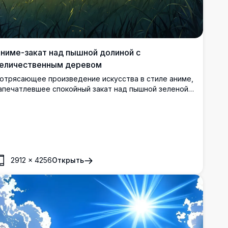
ниме-закат над пышной долиной с
еличественным деревом
отрясающее произведение искусства в стиле аниме,
апечатлевшее спокойный закат над пышной зеленой
олиной. Величественное дерево возвышается на
равянистом холме, купаясь в золотом солнечном
вете, с волнистыми холмами и далекими горами под
рким небом с розовыми и голубыми облаками.
деально для поклонников аниме-искусства высокого
азрешения и цифровых иллюстраций, вдохновленных
2912
×
4256
Открыть
риродой.