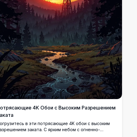
отрясающие 4K Обои с Высоким Разрешением
аката
огрузитесь в эти потрясающие 4K обои с высоким
азрешением заката. С ярким небом с огненно-
ранжевыми и розовыми облаками, спокойным лесом,