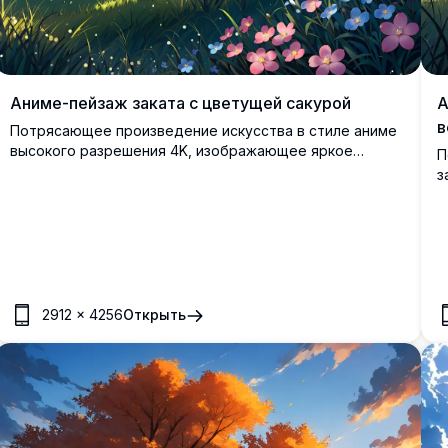
Аниме-пейзаж заката с цветущей сакурой
А
в
Потрясающее произведение искусства в стиле аниме
высокого разрешения 4K, изображающее яркое
П
дерево сакуры в полном цветении на фоне спокойного
з
заката. Сцена запечатлевает зеленые холмы,
д
разбросанные полевые цветы и далекие горы под
т
красочным небом с драматическими облаками.
с
Идеально подходит для поклонников аниме-
я
искусства, любителей природы и тех, кто ищет
И
спокойный высококачественный цифровой шедевр для
р
обоев или декора.
2912
×
4256
Открыть
п