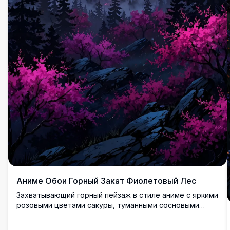
Аниме Обои Горный Закат Фиолетовый Лес
Захватывающий горный пейзаж в стиле аниме с яркими
розовыми цветами сакуры, туманными сосновыми
лесами и драматичным фиолетово-розовым закатным
небом. Идеальные обои в разрешении 4K с