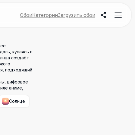
Обои
Категории
Загрузить обои
шее
аль, купаясь в
олнца создаёт
окого
ия, подходящий
ны, цифровое
иле аниме,
Солнце