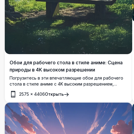
Обои для рабочего стола в стиле аниме: Сцена
природы в 4K высоком разрешении
Погрузитесь в эти впечатляющие обои для рабочего
стола в стиле аниме с 4K высоким разрешением,
изображая умиротворяющую сцену природы.
2575
×
4406
Открыть
Спокойное озеро уютно расположено между пышными
зелеными горами, окруженное возвышающимися
деревьями и сияющим солнцем, отбрасывающим
золотистые лучи. Деревянная скамейка приглашает к
мирному созерцанию, смешивая живые цвета и
детализированное искусство. Идеально подходит для
улучшения экрана вашего компьютера или мобильного