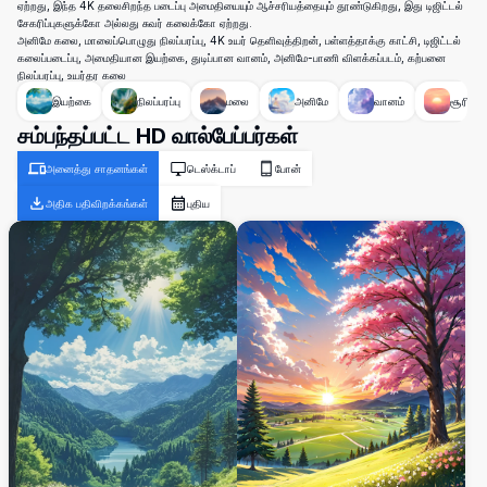
ஏற்றது, இந்த 4K தலைசிறந்த படைப்பு அமைதியையும் ஆச்சரியத்தையும் தூண்டுகிறது, இது டிஜிட்டல்
சேகரிப்புகளுக்கோ அல்லது சுவர் கலைக்கோ ஏற்றது.
அனிமே கலை, மாலைப்பொழுது நிலப்பரப்பு, 4K உயர் தெளிவுத்திறன், பள்ளத்தாக்கு காட்சி, டிஜிட்டல்
கலைப்படைப்பு, அமைதியான இயற்கை, துடிப்பான வானம், அனிமே-பாணி விளக்கப்படம், கற்பனை
நிலப்பரப்பு, உயர்தர கலை
இயற்கை
நிலப்பரப்பு
மலை
அனிமே
வானம்
சூரியன்
சம்பந்தப்பட்ட HD வால்பேப்பர்கள்
அனைத்து சாதனங்கள்
டெஸ்க்டாப்
போன்
அதிக பதிவிறக்கங்கள்
புதிய