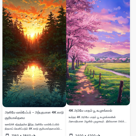
நீர்த்தோணியின் உருவம் கொண்ட உங்கள்
பணிமேடையில் அந்த நொடிகளை அழகு செய்திட
சிறப்பு வாய்ந்தது. உயர் தரமான பின்னணி தேடும்
இயற்கை ரசிகர்களுக்கு இதுவே சிறந்த முடிவாகும்.
4K அபிமே பாதம் பூ கூழாங்கால்
அனிமே வால்பேப்பர் - அற்புதமான 4K காடு
உயர்தர 4K அபிமே பாதம் பூ கூழாங்காலின்
சூரியாஸ்தமை
அமைதியான அழகில் முழுகவும். தீவிரமான பிங்க்
உணர்ச்சி உந்தத்தக்க இந்த அனிமே வால்பேப்பரில்
சகுரா மரங்கள் வரிசையாக நிற்கும் ஓர் அழகிய
நிறமாய் வெளிப்படும் 4K காடு சூரியாஸ்தமையில்
பாதை, மலைகள் பின்னணியில் அமைந்திருக்கும்
உங்கள் மனதை மூழ்க வையுங்கள். ஒரு அமைதியான
அமைதியான கிராமத்திற்கு வழிவகுக்கின்றது,
2160
×
3840
2400
×
4200