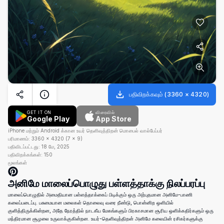
பதிவிறக்கவும்
(
3360
×
4320
)
GET IT ON
விரைவில்
Google Play
App Store
iPhone மற்றும் Android க்கான உயர் தெளிவுத்திறன் மொபைல் வால்பேப்பர்
பரிமாணம்:
3360
×
4320
(
7
×
9
)
பதிவிடப்பட்டது:
18 மே, 2025
பதிவிறக்கங்கள்:
150
மூலங்கள்
அனிமே மாலைப்பொழுது பள்ளத்தாக்கு நிலப்பரப்பு
மாலைப்பொழுதில் அமைதியான பள்ளத்தாக்கைப் பிடிக்கும் ஒரு அற்புதமான அனிமே-பாணி
கலைப்படைப்பு. பசுமையான மலைகள் தொலைவு வரை நீண்டு, பொன்னிற ஒளியில்
குளித்திருக்கின்றன, அதே நேரத்தில் நாடகீய மேகங்களும் பிரகாசமான சூரிய ஒளிக்கதிர்களும் ஒரு
மந்திரமான சூழலை உருவாக்குகின்றன. உயர்-தெளிவுத்திறன் அனிமே கலையின் ரசிகர்களுக்கு