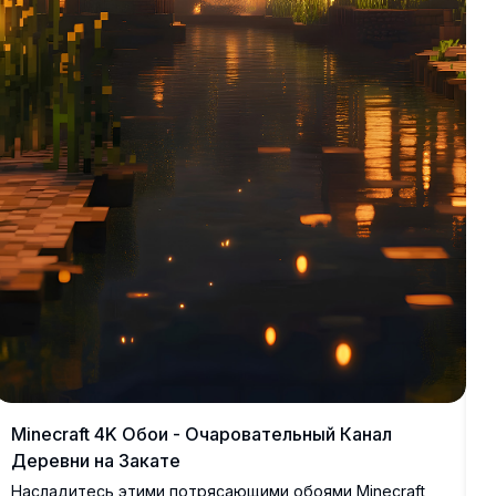
х
т
с
д
Minecraft 4K Обои - Очаровательный Канал
Деревни на Закате
Насладитесь этими потрясающими обоями Minecraft