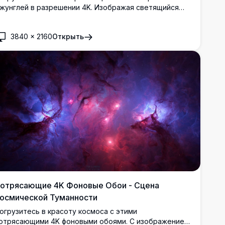
жунглей в разрешении 4K. Изображая светящийся
руглый портал среди пышной зелени и отражающего
отока, эта захватывающая сцена сочетает в себе
3840
×
2160
Открыть
рироду и мистицизм. Идеально подходит для
лучшения вашего рабочего стола или мобильного
крана яркими цветами и сложными деталями,
редлагая спокойный и захватывающий фон для
юбого устройства.
отрясающие 4K Фоновые Обои - Сцена
осмической Туманности
огрузитесь в красоту космоса с этими
отрясающими 4K фоновыми обоями. С изображением