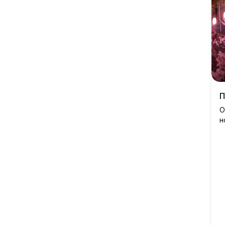
искрами, освещающими ночное небо. Идеально
подходит для добавления нотки фэнтези на ваш
рабочий стол или мобильный экран. Это
ультрадетализированное изображение передает
эфемерную красоту и сюрреалистические пейзажи.
Идеально для любителей природы и поклонников
научной фантастики, ищущих поразительное
визуальное обновление.
П
О
н
Я
о
с
И
ф
у
д
и
д
з