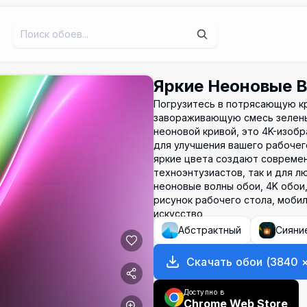
Яркие Неоновые 
Погрузитесь в потрясающую кр
завораживающую смесь зеленых
неоновой кривой, это 4K-изоб
для улучшения вашего рабочего
яркие цвета создают современ
техноэнтузиастов, так и для л
неоновые волны обои, 4K обои
рисунок рабочего стола, моби
искусство
Абстрактный
Сияни
Скачать обои
(
3840
Доступно в
Chrome Web Store