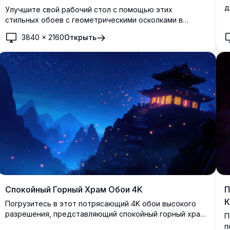
д
Улучшите свой рабочий стол с помощью этих
к
стильных обоев с геометрическими осколками в
п
формате 4K, разработанных для Windows 11.
3840
×
2160
Открыть
п
Изображение высокого разрешения с впечатляющими
у
синими фигурами, размещёнными в современном
э
минималистичном стиле на мягком градиентном фоне,
п
добавляет современности вашему экрану. Идеально
л
для профессионалов и любителей дизайна, добавляет
штрих элегантности и изысканности в любое рабочее
пространство.
П
Спокойный Горный Храм Обои 4K
К
Погрузитесь в этот потрясающий 4K обои высокого
разрешения, представляющий спокойный горный храм,
П
сияющий под звездным ночным небом. Уютно
п