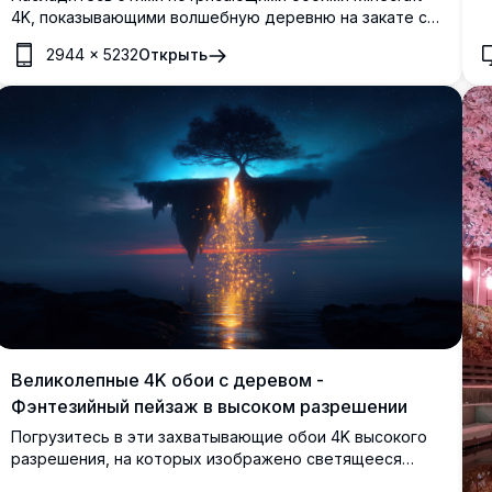
4K, показывающими волшебную деревню на закате со
светящимися окнами, плавающими фонарями и
2944
×
5232
Открыть
мирными отражениями канала. Эта
высококачественная работа передает теплую
атмосферу уютного вечера в пиксельном мире.
Великолепные 4K обои с деревом -
Фэнтезийный пейзаж в высоком разрешении
Погрузитесь в эти захватывающие обои 4K высокого
разрешения, на которых изображено светящееся
дерево, парящее над спокойным океаном, с яркими