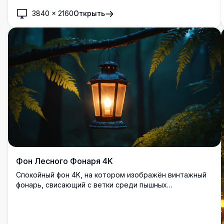
сияющим солнцем, это произведение искусства
3840
×
2160
Открыть
передает величие природы. Идеально подходит для
улучшения вашего рабочего стола или мобильного
экрана с четкими и детализированными визуальными
эффектами, отлично для любителей природы.
Фон Лесного Фонаря 4K
Спокойный фон 4K, на котором изображён винтажный
фонарь, свисающий с ветки среди пышных
папоротников в туманном лесу. Теплое свечение
фонаря красиво контрастирует с прохладными,
темными оттенками зелени, создавая спокойную и