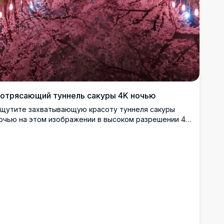
отрясающий туннель сакуры 4K ночью
щутите захватывающую красоту туннеля сакуры
очью на этом изображении в высоком разрешении 4K.
ркие розовые цветы образуют арку над спокойным
тражающим прудом, подсвеченным мягким светом,
оздавая завораживающий зеркальный эффект.
деально подходит для любителей природы и
отографов, эта сцена передает суть весны в
миротворяющей обстановке. Подходит для обоев,
омашнего декора или вдохновения для цифрового
скусства, это высококачественное изображение
емонстрирует нежную красоту цветущей сакуры под
вездным небом.