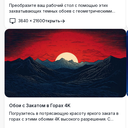
Преобразите ваш рабочий стол с помощью этих
захватывающих темных обоев с геометрическими
осколками, созданных для Windows 11. Высокое
3840
×
2160
Открыть
разрешение изображения демонстрирует яркие синие
осколки на фоне градиента темно-синего цвета. Эти
4K обои добавляют изящный и современный штрих
вашему экрану, идеально подходят для
профессионалов и ценителей дизайна, которые ценят
изысканную минималистичную эстетику.
Обои с Закатом в Горах 4K
Погрузитесь в потрясающую красоту яркого заката в
горах с этими обоями 4K высокого разрешения. С
драматичным красным небом, суровыми пиками и