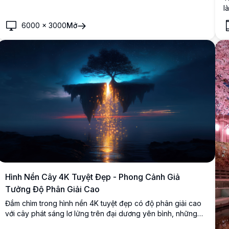
l
t
6000
×
3000
Mở
p
k
p
Hình Nền Cây 4K Tuyệt Đẹp - Phong Cảnh Giả
Tưởng Độ Phân Giải Cao
Đắm chìm trong hình nền 4K tuyệt đẹp có độ phân giải cao
với cây phát sáng lơ lửng trên đại dương yên bình, những
tia sáng rực rỡ thắp sáng bầu trời đêm. Hoàn hảo để thêm