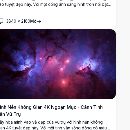
ao tuyệt đẹp này. Với một cổng ánh sáng hình tròn nổi bật
iữa cây cối xanh tươi và một dòng suối phản chiếu, cảnh
uan ngoạn mục này kết hợp giữa thiên nhiên và huyền bí.
3840
×
2160
Mở
oàn hảo để nâng cao màn hình máy tính hoặc di động của
ạn với màu sắc sống động và các chi tiết tinh xảo, mang
ến một phông nền yên bình nhưng đầy mê hoặc cho bất
ỳ thiết bị nào.
ình Nền Không Gian 4K Ngoạn Mục - Cảnh Tinh
ân Vũ Trụ
ãy hòa mình vào vẻ đẹp của vũ trụ với hình nền không
ian 4K tuyệt đẹp này. Với một tinh vân sống động có màu