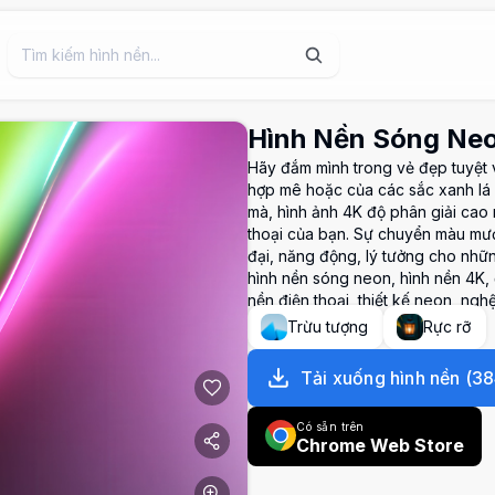
Hình Nền Sóng Ne
Hãy đắm mình trong vẻ đẹp tuyệt 
hợp mê hoặc của các sắc xanh lá
mà, hình ảnh 4K độ phân giải cao 
thoại của bạn. Sự chuyển màu mượ
đại, năng động, lý tưởng cho nhữ
hình nền sóng neon, hình nền 4K, 
nền điện thoại, thiết kế neon, ng
Trừu tượng
Rực rỡ
Tải xuống hình nền
(
38
Có sẵn trên
Chrome Web Store