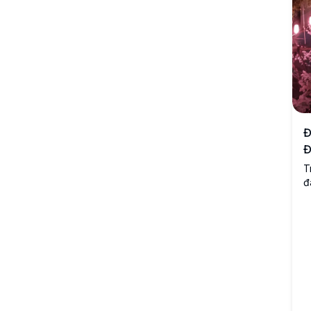
chút tưởng tượng vào màn hình máy tính hoặc di động của
bạn, hình ảnh cực kỳ chi tiết này nắm bắt vẻ đẹp huyền ảo
và phong cảnh siêu thực. Lý tưởng cho những người yêu
thích thiên nhiên và những người đam mê khoa học viễn
tưởng đang tìm kiếm sự nâng cấp hình ảnh nổi bật.
Đ
T
đ
N
m
s
n
n
b
h
đ