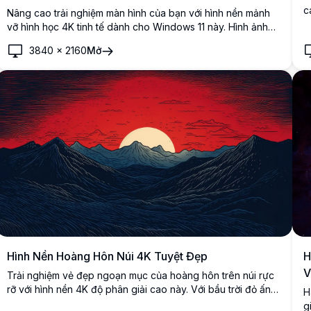
c
Nâng cao trải nghiệm màn hình của bạn với hình nền mảnh
g
vỡ hình học 4K tinh tế dành cho Windows 11 này. Hình ảnh
q
độ phân giải cao nổi bật với những hình dạng xanh ấn tượng
3840
×
2160
Mở
H
được sắp xếp theo phong cách hiện đại, tối giản trên nền
b
chuyển màu nhẹ, mang lại cảm giác hiện đại cho màn hình
đ
của bạn. Lý tưởng cho các chuyên gia và những người đam
k
mê thiết kế, nó thêm vào sự thanh lịch và tinh tế cho bất kỳ
không gian làm việc nào.
Hình Nền Hoàng Hôn Núi 4K Tuyệt Đẹp
H
V
Trải nghiệm vẻ đẹp ngoạn mục của hoàng hôn trên núi rực
rỡ với hình nền 4K độ phân giải cao này. Với bầu trời đỏ ấn
H
tượng, những đỉnh núi gồ ghề và mặt trời rực rỡ, tác phẩm
g