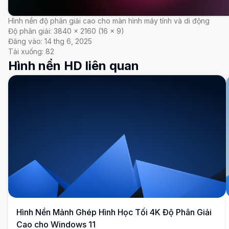
Hình nền độ phân giải cao cho màn hình máy tính và di động
Độ phân giải:
3840
×
2160
(
16
×
9
)
Đăng vào:
14 thg 6, 2025
Tải xuống:
82
Hình nền HD liên quan
Hình Nền Mảnh Ghép Hình Học Tối 4K Độ Phân Giải
Cao cho Windows 11