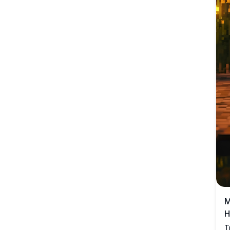
năng động cho màn hình của bạn với hình ảnh rõ nét và chi
tiết.
M
H
T