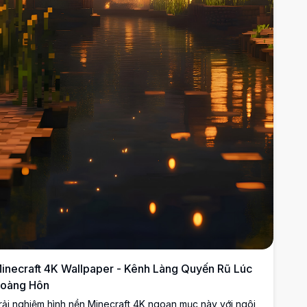
inecraft 4K Wallpaper - Kênh Làng Quyến Rũ Lúc
oàng Hôn
rải nghiệm hình nền Minecraft 4K ngoạn mục này với ngôi