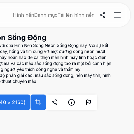
Hình nền
Danh mục
Tải lên hình nền
on Sống Động
vời của Hình Nền Sóng Neon Sống Động này. Với sự kết
 cây, hồng và tím cùng với một đường cong neon mượt
này hoàn hảo để cải thiện màn hình máy tính hoặc điện
t mà và các màu sắc sống động tạo ra một bối cảnh hiện
ng người yêu thích công nghệ và thẩm mỹ.
độ phân giải cao, màu sắc sống động, nền máy tính, hình
hệ thuật chuyển màu
40
×
2160
)