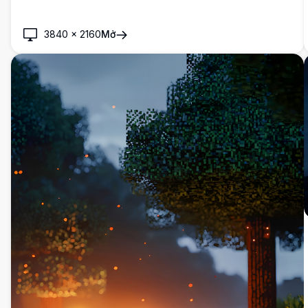
3840
×
2160
Mở