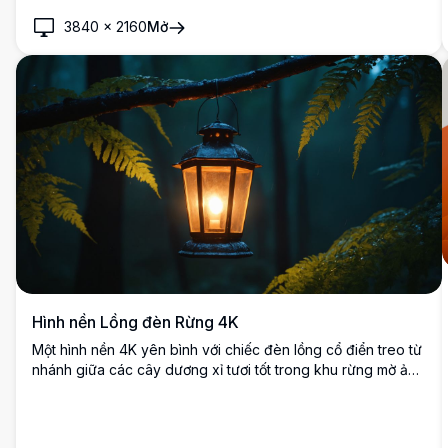
được trang trí bằng những chiếc đèn lồng trôi nổi, tạo nên
3840
×
2160
Mở
một bầu không khí huyền bí. Hoàn hảo để nâng tầm màn
hình máy tính hoặc điện thoại của bạn với màu sắc sống
động và chi tiết phức tạp, tác phẩm nghệ thuật này ghi lại vẻ
đẹp của thiên nhiên và sự yên bình.
Hình nền Lồng đèn Rừng 4K
Một hình nền 4K yên bình với chiếc đèn lồng cổ điển treo từ
nhánh giữa các cây dương xỉ tươi tốt trong khu rừng mờ ảo.
Ánh sáng ấm áp của đèn lồng tương phản đẹp với màu xanh
lá cây mát mẻ, tối, tạo ra một bầu không khí thanh bình và
mê hoặc, hoàn hảo cho hình nền máy tính để bàn.