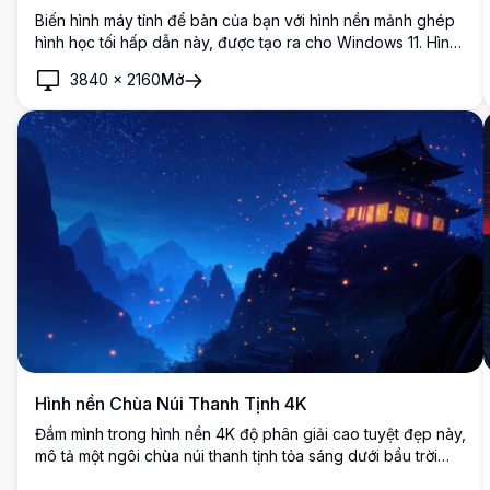
Biến hình máy tính để bàn của bạn với hình nền mảnh ghép
hình học tối hấp dẫn này, được tạo ra cho Windows 11. Hình
ảnh độ phân giải cao hiển thị những mảnh ghép màu xanh
3840
×
2160
Mở
nổi bật trên nền chuyển sắc xanh đậm. Hình nền 4K này
thêm một touch thanh lịch và đương đại vào màn hình của
bạn, hoàn hảo cho những chuyên gia và người yêu thích
thiết kế đánh giá cao thẩm mỹ tối giản tinh tế.
Hình nền Chùa Núi Thanh Tịnh 4K
Đắm mình trong hình nền 4K độ phân giải cao tuyệt đẹp này,
mô tả một ngôi chùa núi thanh tịnh tỏa sáng dưới bầu trời
đêm đầy sao. Nằm giữa những đỉnh núi gồ ghề, cảnh này