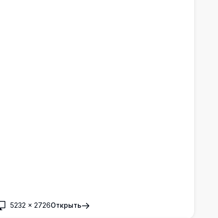
одходящее для экранов ПК и мобильных устройств.
5232
×
2726
Открыть