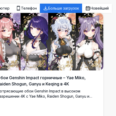
ьютер
Телефон
Больше загрузок
Новейший
бои Genshin Impact горничные – Yae Miko,
aiden Shogun, Ganyu и Keqing в 4K
отрясающие обои Genshin Impact в высоком
азрешении 4K с Yae Miko, Raiden Shogun, Ganyu и
eqing в элегантных нарядах горничных. Красиво
етализированное аниме-арт с цветочным фоном,
олотыми акцентами и тёмной эстетикой, идеально