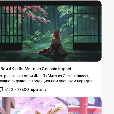
бои 4K с Яэ Мико из Genshin Impact
отрясающие обои 4K с Яэ Мико из Genshin Impact,
зящно сидящей в традиционном японском наряде и
мотрящей на пышный мистический лес сквозь ширмы
5120
×
2880
Открыть
ёдзи с ветвями цветущей сакуры.