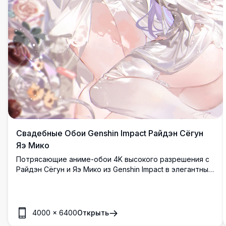
Свадебные Обои Genshin Impact Райдэн Сёгун
Яэ Мико
Потрясающие аниме-обои 4K высокого разрешения с
Райдэн Сёгун и Яэ Мико из Genshin Impact в элегантных
белых свадебных платьях, украшенных цветочными
аксессуарами, в окружении нежных роз и лент в
сказочной эстетике.
4000
×
6400
Открыть