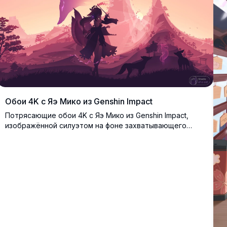
Обои 4K с Яэ Мико из Genshin Impact
Потрясающие обои 4K с Яэ Мико из Genshin Impact,
изображённой силуэтом на фоне захватывающего
розового заката. Воительница-дух лисы держит
оружие среди таинственных гор и врат тории в
пейзаже, вдохновлённом японской культурой.