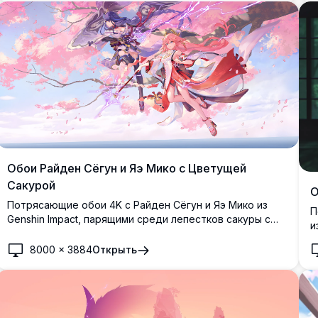
Обои Райден Сёгун и Яэ Мико с Цветущей
Сакурой
О
Потрясающие обои 4K с Райден Сёгун и Яэ Мико из
П
Genshin Impact, парящими среди лепестков сакуры с
и
эффектами электрических молний, одетыми в
с
элегантные наряды в японском стиле на фоне
8000
×
3884
Открыть
с
безмятежного неба.