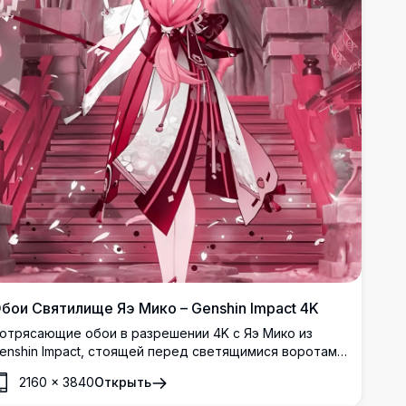
бои Святилище Яэ Мико – Genshin Impact 4K
отрясающие обои в разрешении 4K с Яэ Мико из
enshin Impact, стоящей перед светящимися воротами
ории, окружённой кружащимися лепестками сакуры и
2160
×
3840
Открыть
истическими деревьями сакуры в розовых тонах с
ахватывающей детализацией.