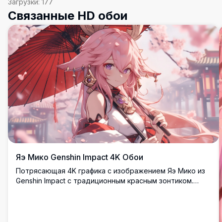
Загрузки:
177
Связанные HD обои
Яэ Мико Genshin Impact 4K Обои
Потрясающая 4K графика с изображением Яэ Мико из
Genshin Impact с традиционным красным зонтиком.
Элегантная аниме-персонаж изображена с
развевающимися розовыми волосами и изысканными
аксессуарами на фоне сказочной вишневой сакуры,
идеально подходит для обоев рабочего стола.