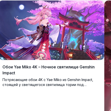
деталями в японском стиле и магической атмосферой.
Обои Yae Miko 4K – Ночное святилище Genshin
Impact
Потрясающие обои 4K с Yae Miko из Genshin Impact,
стоящей у светящегося святилища тории под
цветущей сакурой и полной луной в захватывающей
ночной сцене в стиле аниме.