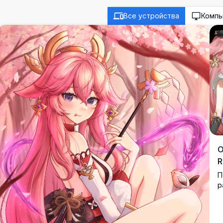
Все устройства
Комп
О
R
П
р
K
д
з