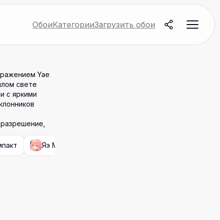
Обои
Категории
Загрузить обои
бражением Yae
плом свете
и с яркими
клонников
е разрешение,
мпакт
Яэ Мико (Геншин Импакт)