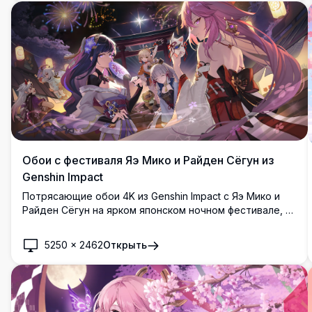
Обои с фестиваля Яэ Мико и Райден Сёгун из
Genshin Impact
Потрясающие обои 4K из Genshin Impact с Яэ Мико и
Райден Сёгун на ярком японском ночном фестивале, в
окружении фейерверков, фонарей и цветущей сакуры
вместе с другими любимыми персонажами.
5250
×
2462
Открыть