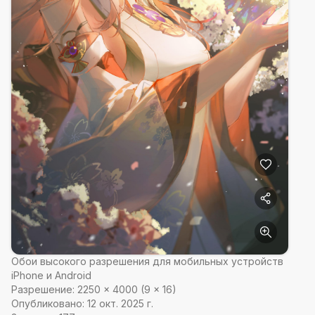
Обои высокого разрешения для мобильных устройств
iPhone и Android
Разрешение:
2250
×
4000
(
9
×
16
)
Опубликовано:
12 окт. 2025 г.