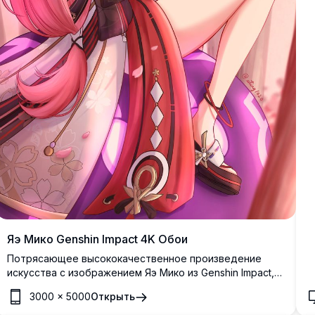
п
Яэ Мико Genshin Impact 4K Обои
Потрясающее высококачественное произведение
искусства с изображением Яэ Мико из Genshin Impact,
окруженной красивой сакурой. Эти премиальные 4K
3000
×
5000
Открыть
обои демонстрируют элегантную жрицу храма в ярких
розовых и фиолетовых тонах с замысловатыми