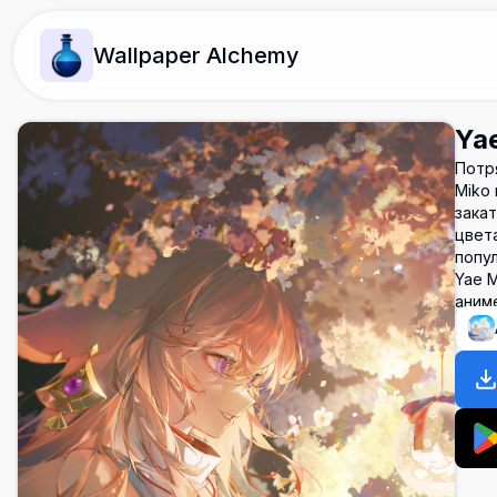
Wallpaper Alchemy
Ya
Потр
Miko 
зака
цвет
попул
Yae M
аниме