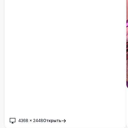
4368
×
2448
Открыть