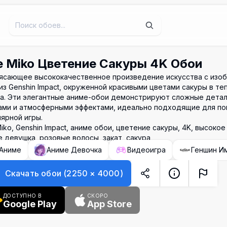
e Miko Цветение Сакуры 4K Обои
ясающее высококачественное произведение искусства с изо
из Genshin Impact, окруженной красивыми цветами сакуры в те
та. Эти элегантные аниме-обои демонстрируют сложные детал
ами и атмосферными эффектами, идеально подходящие для по
ярной игры.
iko, Genshin Impact, аниме обои, цветение сакуры, 4K, высоко
 девушка, розовые волосы, закат, сакура
Аниме
Аниме Девочка
Видеоигра
Геншин И
Скачать обои
(
2250
×
4000
)
ДОСТУПНО В
СКОРО
Google Play
App Store