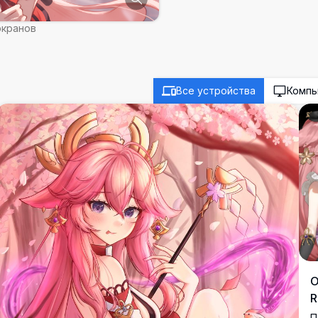
экранов
Все устройства
Комп
О
R
П