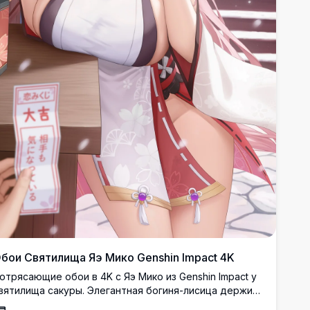
бои Святилища Яэ Мико Genshin Impact 4K
отрясающие обои в 4K с Яэ Мико из Genshin Impact у
вятилища сакуры. Элегантная богиня-лисица держит
ощечку эма с мерцающими фиолетовыми глазами,