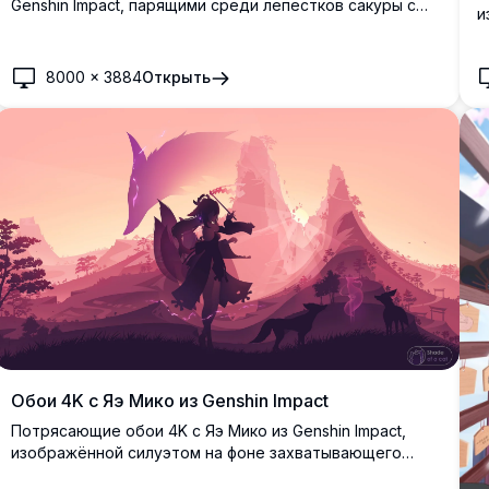
Genshin Impact, парящими среди лепестков сакуры с
и
эффектами электрических молний, одетыми в
с
элегантные наряды в японском стиле на фоне
с
безмятежного неба.
8000
×
3884
Открыть
Обои 4K с Яэ Мико из Genshin Impact
Потрясающие обои 4K с Яэ Мико из Genshin Impact,
изображённой силуэтом на фоне захватывающего
розового заката. Воительница-дух лисы держит