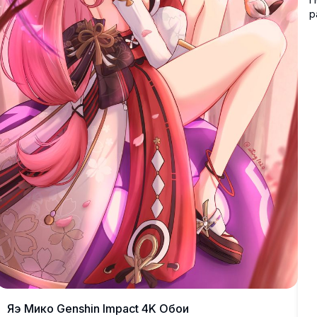
р
K
д
з
п
Яэ Мико Genshin Impact 4K Обои