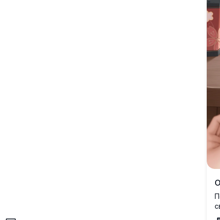
оружие среди таинственных гор и врат тории в
пейзаже, вдохновлённом японской культурой.
О
П
с
д