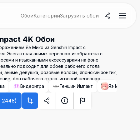
Обои
Категории
Загрузить обои
Impact 4K Обои
ражением Яэ Мико из Genshin Impact с
м. Элегантная аниме-персонаж изображена с
осами и изысканными аксессуарами на фоне
деально подходит для обоев рабочего стола.
ои, аниме девушка, розовые волосы, японский зонтик,
ение, фон рабочего стола, игровой персонаж
ка
Видеоигра
Геншин Импакт
Яэ Мико (Генш
×
2448
)