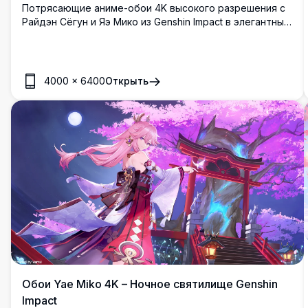
Потрясающие аниме-обои 4K высокого разрешения с
Райдэн Сёгун и Яэ Мико из Genshin Impact в элегантных
белых свадебных платьях, украшенных цветочными
аксессуарами, в окружении нежных роз и лент в
сказочной эстетике.
4000
×
6400
Открыть
Обои Yae Miko 4K – Ночное святилище Genshin
Impact