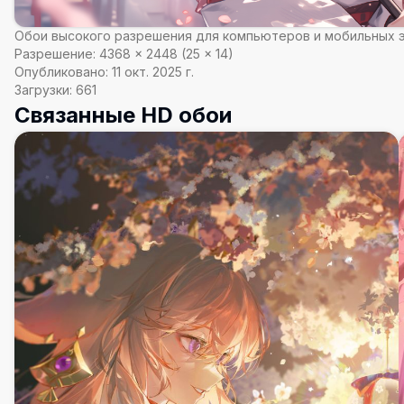
Обои высокого разрешения для компьютеров и мобильных 
Разрешение:
4368
×
2448
(
25
×
14
)
Опубликовано:
11 окт. 2025 г.
Загрузки:
661
Связанные HD обои