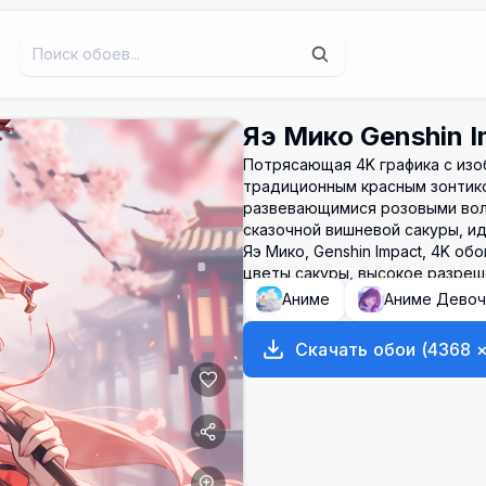
Яэ Мико Genshin 
Потрясающая 4K графика с изоб
традиционным красным зонтико
развевающимися розовыми вол
сказочной вишневой сакуры, и
Яэ Мико, Genshin Impact, 4K об
цветы сакуры, высокое разреш
Аниме
Аниме Девоч
Скачать обои
(
4368