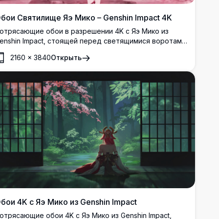
бои Святилище Яэ Мико – Genshin Impact 4K
отрясающие обои в разрешении 4K с Яэ Мико из
enshin Impact, стоящей перед светящимися воротами
ории, окружённой кружащимися лепестками сакуры и
2160
×
3840
Открыть
истическими деревьями сакуры в розовых тонах с
ахватывающей детализацией.
бои 4K с Яэ Мико из Genshin Impact
отрясающие обои 4K с Яэ Мико из Genshin Impact,