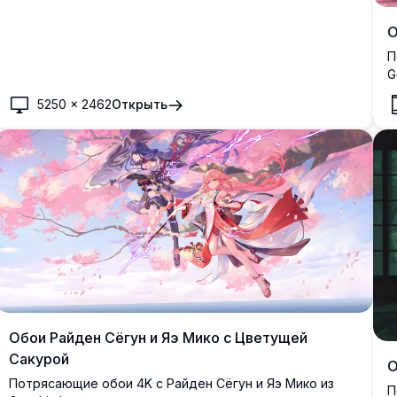
О
П
G
т
5250
×
2462
Открыть
м
з
Обои Райден Сёгун и Яэ Мико с Цветущей
Сакурой
О
Потрясающие обои 4K с Райден Сёгун и Яэ Мико из
П