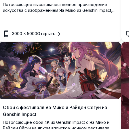
Потрясающее высококачественное произведение
искусства с изображением Яэ Мико из Genshin Impact,
окруженной красивой сакурой. Эти премиальные 4K
обои демонстрируют элегантную жрицу храма в ярких
розовых и фиолетовых тонах с замысловатыми
деталями в японском стиле и магической атмосферой.
3000
×
5000
Открыть
Обои с фестиваля Яэ Мико и Райден Сёгун из
Genshin Impact
Потрясающие обои 4K из Genshin Impact с Яэ Мико и
Райден Сёгун на ярком японском ночном фестивале, в