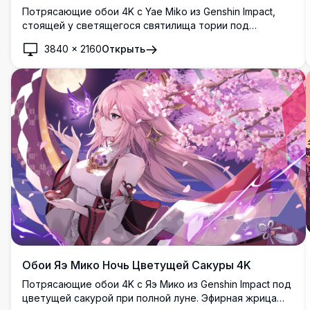
Потрясающие обои 4K с Yae Miko из Genshin Impact,
стоящей у светящегося святилища тории под
цветущей сакурой и полной луной в захватывающей
3840
×
2160
Открыть
ночной сцене в стиле аниме.
Обои Яэ Мико Ночь Цветущей Сакуры 4K
Потрясающие обои 4K с Яэ Мико из Genshin Impact под
цветущей сакурой при полной луне. Эфирная жрица