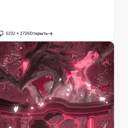
5232
×
2726
Открыть