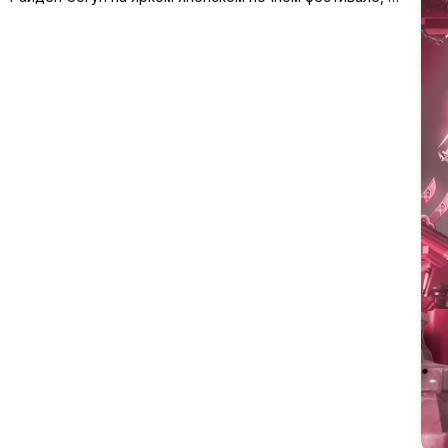
окружении фейерверков, фонарей и цветущей сакуры
вместе с другими любимыми персонажами.