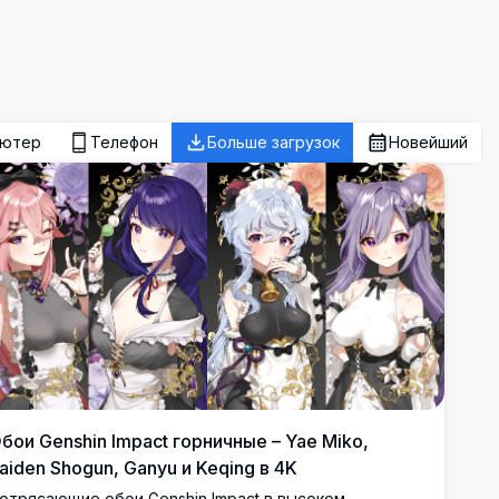
ьютер
Телефон
Больше загрузок
Новейший
бои Genshin Impact горничные – Yae Miko,
aiden Shogun, Ganyu и Keqing в 4K
отрясающие обои Genshin Impact в высоком