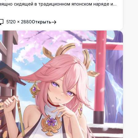
зящно сидящей в традиционном японском наряде и
мотрящей на пышный мистический лес сквозь ширмы
ёдзи с ветвями цветущей сакуры.
5120
×
2880
Открыть