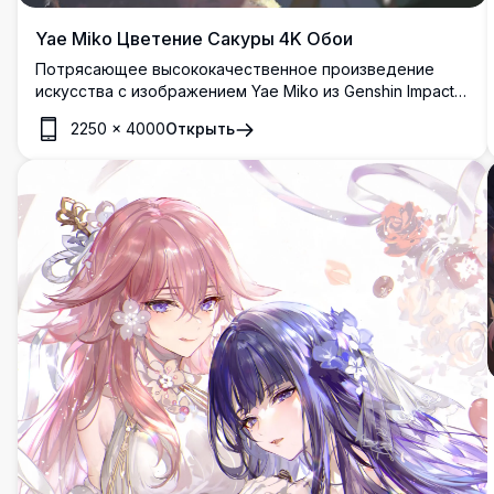
Yae Miko Цветение Сакуры 4K Обои
Потрясающее высококачественное произведение
искусства с изображением Yae Miko из Genshin Impact,
окруженной красивыми цветами сакуры в теплом
2250
×
4000
Открыть
свете заката. Эти элегантные аниме-обои
демонстрируют сложные детали с яркими цветами и
атмосферными эффектами, идеально подходящие для
поклонников популярной игры.