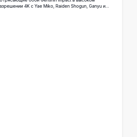
азрешении 4K с Yae Miko, Raiden Shogun, Ganyu и
eqing в элегантных нарядах горничных. Красиво
етализированное аниме-арт с цветочным фоном,
олотыми акцентами и тёмной эстетикой, идеально
одходящее для экранов ПК и мобильных устройств.