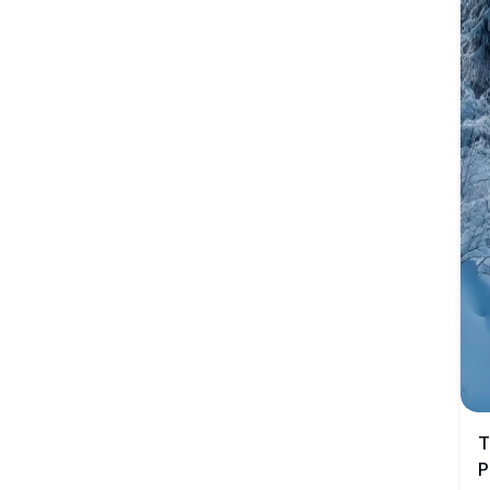
траже инспирацију. Ова ултра-детаљна слика
приказује лепоту космоса и спокој нетакнуте природе,
идеална за позадине, отиске или дигиталне уметничке
колекције.
Т
Р