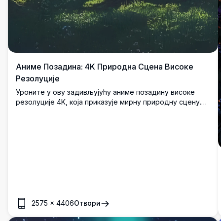
Аниме Позадина: 4K Природна Сцена Високе
Резолуције
Уроните у ову задивљујућу аниме позадину високе
резолуције 4K, која приказује мирну природну сцену.
Тихо језеро се смешта између бујних зелених планина,
оивичено високим дрвећем и блиставим сунцем које
баца златне зраке. Дрвена клупа позива на мирно
размишљање, спајајући живописне боје и детаљно
уметничко дело. Идеално за побољшање ваше
десктоп или мобилне екране са својим задивљујућим,
висококвалитетним визуалима.
2575
×
4406
Отвори