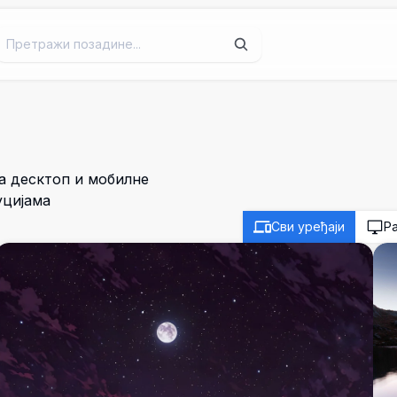
а десктоп и мобилне
уцијама
Сви уређаји
Р