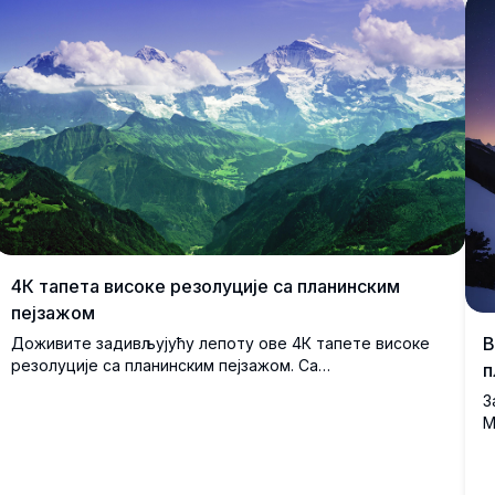
и високе планине под звезданим небом пурпурне
нијансе. Савршено за љубитеље природе и
ентузијасте уметности који траже задивљујуће,
висококвалитетно дигитално уметничко дело за
позадине или отиске.
4К тапета високе резолуције са планинским
пејзажом
В
Доживите задивљујућу лепоту ове 4К тапете високе
резолуције са планинским пејзажом. Са
п
величанственим врховима прекривеним снегом, бујним
З
зеленим долинама и живописним плавим небом са
М
пухасти облацима, ова слика хвата мирну суштину
л
природе. Савршена за позадине радне површине или
м
зидне уметности, ова ултра-ХД тапета доноси спокој
з