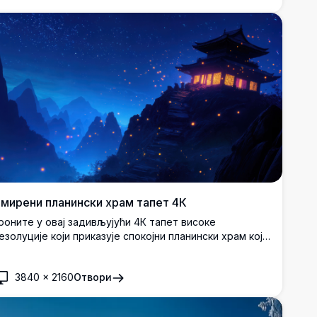
мирени планински храм тапет 4К
роните у овај задивљујући 4К тапет високе
езолуције који приказује спокојни планински храм који
ија под звезданим ноћним небом. Смештен међу
рубим врховима, сцена је украшена плутајућим
3840
×
2160
Отвори
ењерима, стварајући мистичну атмосферу. Савршен
а унапређење екрана вашег рачунара или мобилног
ређаја са живим бојама и сложеним детаљима, ово