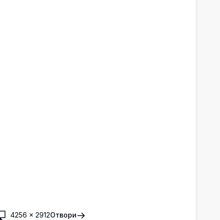
авршен је за љубитеље природе, посматраче звезда
 оне који траже лепоту нетакнутих пејзажа.
4256
×
2912
Отвори