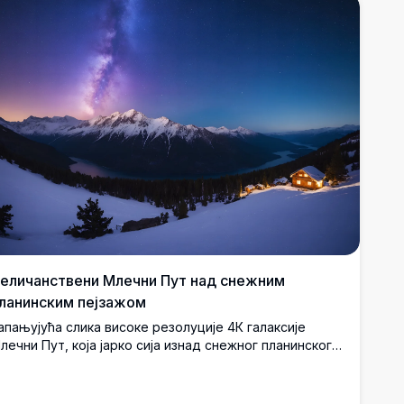
еличанствени Млечни Пут над снежним
ланинским пејзажом
апањујућа слика високе резолуције 4К галаксије
лечни Пут, која јарко сија изнад снежног планинског
анца. Сцена укључује снегом покривене врхове и
ирно језеро, које одражава звездано небо. Овај
адивљујући зимски предео под звезданим небом