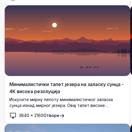
комплетну са спокојном реком и светлуцавим
дрвећем.
Минималистички тапет језера на заласку сунца -
4K висока резолуција
Искусите мирну лепоту минималистичког заласка
сунца изнад мирног језера. Овај тапет високе
резолуције 4K хвата живописне нијансе неба, силуету
3840
×
2160
Отвори
далеких планина и мирну воду, савршен за стварање
мирне атмосфере на вашем екрану.