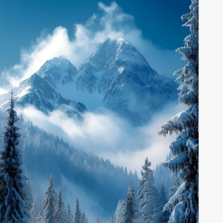
метничко дело хвата лепоту природе и спокојства.