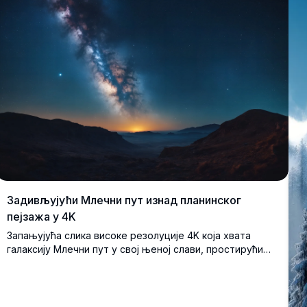
у
оштрим визуелним приказима. Идеално за љубитеље
природе који траже упадљиву позадину високог
квалитета.
Задивљујући Млечни пут изнад планинског
пејзажа у 4K
Запањујућа слика високе резолуције 4K која хвата
галаксију Млечни пут у свој њеној слави, простирући
се преко чистог ноћног неба. Сцена приказује миран
планински пејзаж са таласастим брдима и сјајним
хоризонтом у сумрак. Савршено за ентузијасте
астрономије, љубитеље природе и фотографе који