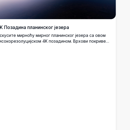
K Позадина планинског језера
скусите мирноћу мирног планинског језера са овом
исокорезолуцијском 4K позадином. Врхови покривени
негом се огледају у мирним водама, стварајући
адивљујућу сцену савршену за десктоп или мобилне
озадине, нудећи мирно бекство у лепоту природе.