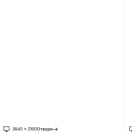
Алпа на ваш екран у задивљујућим детаљима.
с
и
3840
×
2160
Отвори