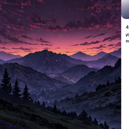
4
И
в
с
з
п