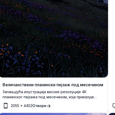
Величанствени планински пејзаж под месечином
Запањујућа илустрација високе резолуције 4К
планинског пејзажа под месечином, која приказује
живописно ноћно небо са сјајним пуним месецом.
2055
×
4452
Отвори
Сцена укључује валовите брежуљке украшене дивљим
цвећем, спокојну долину са трепћућим светлима села