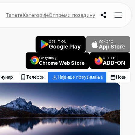
Тапете
Категорије
Отпреми позадину
GET IT ON
УСКОРО
Google Play
App Store
Доступно у
GET THE
ADD-ON
Chrome Web Store
ачунар
Телефон
Највише преузимања
Нови