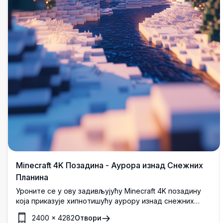
Minecraft 4K Позадина - Аурора изнад Снежних
Планина
Уроните се у ову задивљујућу Minecraft 4K позадину
која приказује хипнотишућу аурору изнад снежних
планина. Детаљна, високорезолуциона сцена ухвата
2400
×
4282
Отвори
суштину мирне зимске ноћи у свету Minecraft-а,