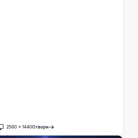
2560
×
1440
Отвори