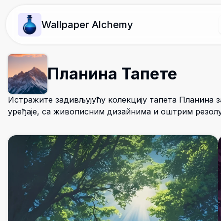
Wallpaper Alchemy
Планина Тапете
Истражите задивљујућу колекцију тапета Планина з
уређаје, са живописним дизайнима и оштрим резол