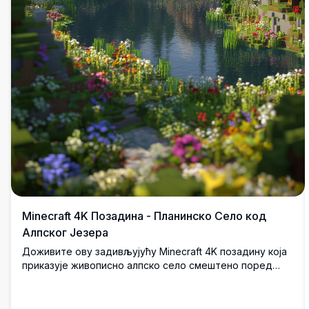
Minecraft 4K Позадина - Планинско Село код
Алпског Језера
Доживите ову задивљујућу Minecraft 4K позадину која
приказује живописно алпско село смештено поред
кристално чистог језера. Планине покривене снегом
величанствено се уздижу у позадини док жарко
дивље цвеће цвета дуж обале, стварајући савршен