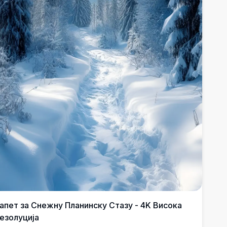
апет за Снежну Планинску Стазу - 4K Висока
езолуција