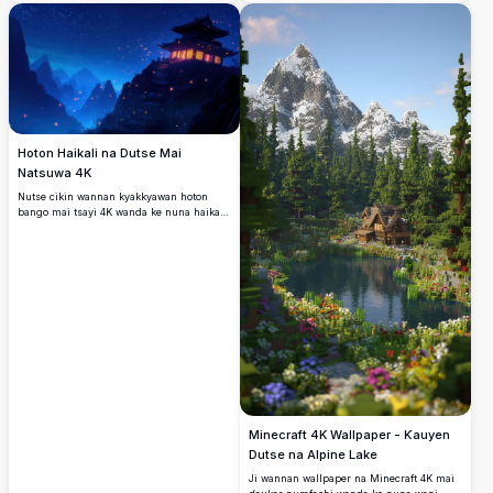
masu kauri, da rana mai haske, wannan
haske, silhouette na duwatsu masu nisa,
aikin fasaha yana kama da girman yanayi.
da ruwa mai santsi, cikakke don ƙirƙirar
Yana da kyau don haɓaka allo na tebur ko
yanayi na salama akan allon ku.
wayar hannu tare da cikakkun bayanai
masu haske. Mafi dacewa ga masu son
yanayi da ke neman kyakkyawan hoto mai
inganci.
Hoton Haikali na Dutse Mai
Natsuwa 4K
Nutse cikin wannan kyakkyawan hoton
bango mai tsayi 4K wanda ke nuna haikali
mai natsuwa a dutse wanda ke haskakawa
a ƙarƙashin sararin sama mai cike da
taurari. An jiƙe a tsakanin tsaunuka masu
kaushi, wurin yana ƙawata da fitilu masu
yawo, wanda ke haifar da yanayi mai ban
mamaki. Cikakke don haɓaka allon tebur
ko wayar hannu da launuka masu haske
da cikakkun bayanai, wannan aikin fasaha
yana ɗaukar kyawun yanayi da natsuwa.
Minecraft 4K Wallpaper - Ƙauyen
Dutse na Alpine Lake
Ji wannan wallpaper na Minecraft 4K mai