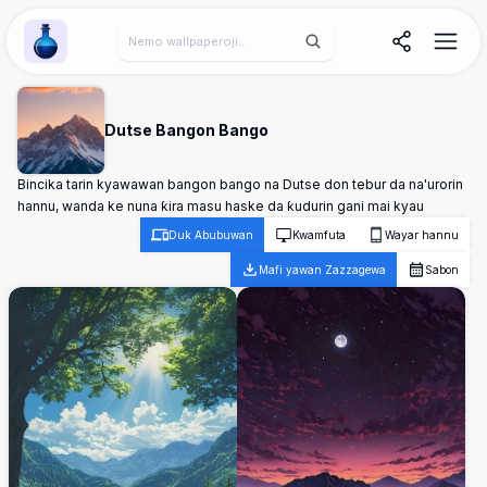
Wallpaper Alchemy
Dutse Bangon Bango
Bincika tarin kyawawan bangon bango na Dutse don tebur da na'urorin
hannu, wanda ke nuna ƙira masu haske da ƙudurin gani mai kyau
Duk Abubuwan
Kwamfuta
Wayar hannu
Mafi yawan Zazzagewa
Sabon