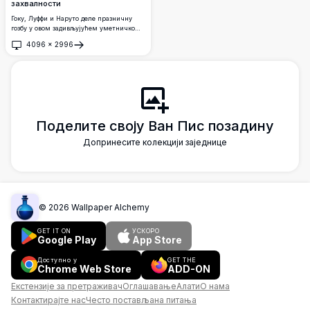
захвалности
Гоку, Луффи и Наруто деле празничну
гозбу у овом задивљујућем уметничком
делу цроссовера.
4096
×
2996
Отвори
Поделите своју Ван Пис позадину
Допринесите колекцији заједнице
©
2026
Wallpaper Alchemy
GET IT ON
УСКОРО
Google Play
App Store
Доступно у
GET THE
Chrome Web Store
ADD-ON
Екстензије за претраживач
Оглашавање
Алати
О нама
Контактирајте нас
Често постављана питања