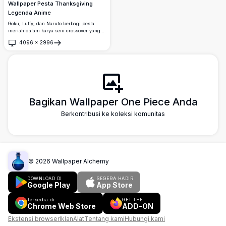
Wallpaper Pesta Thanksgiving
Legenda Anime
Goku, Luffy, dan Naruto berbagi pesta
meriah dalam karya seni crossover yang
menakjubkan ini. Menampilkan kalkun
4096
×
2996
panggang, mie, dan minuman, wallpaper
Buka
4K resolusi tinggi ini merayakan trio
ikonik dari Dragon Ball, One Piece, dan
Naruto.
Bagikan Wallpaper One Piece Anda
Berkontribusi ke koleksi komunitas
©
2026
Wallpaper Alchemy
DOWNLOAD DI
SEGERA HADIR
Google Play
App Store
Tersedia di
GET THE
Chrome Web Store
ADD-ON
Ekstensi browser
Iklan
Alat
Tentang kami
Hubungi kami