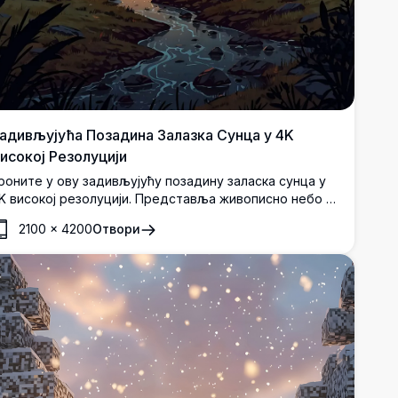
адивљујућа Позадина Залазка Сунца у 4K
исокој Резолуцији
роните у ову задивљујућу позадину заласка сунца у
K високој резолуцији. Представља живописно небо са
атреним наранџастим и ружичастим облацима,
2100
×
4200
Отвори
покојну шуму, вијугави поток и силуету водоторања
а позадини удаљених планина. Савршено за
напређење ваше радне површине или мобилног
крана детаљним, живим бојама и мирним пејзажом.
деално за љубитеље природе који траже позадину
исоког квалитета.