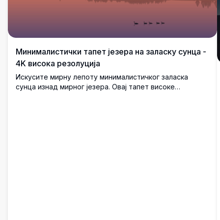
Минималистички тапет језера на заласку сунца -
4K висока резолуција
Искусите мирну лепоту минималистичког заласка
сунца изнад мирног језера. Овај тапет високе
резолуције 4K хвата живописне нијансе неба, силуету
далеких планина и мирну воду, савршен за стварање
мирне атмосфере на вашем екрану.