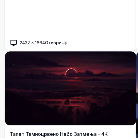
2432
×
1664
Отвори
Тапет Тамноцрвено Небо Затмења - 4K