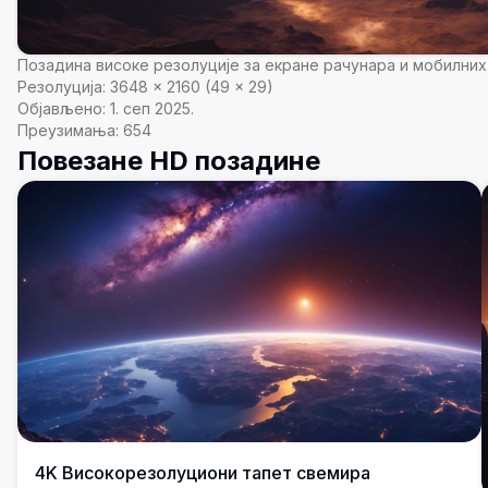
Позадина високе резолуције за екране рачунара и мобилних
Резолуција:
3648
×
2160
(
49
×
29
)
Објављено:
1. сеп 2025.
Преузимања:
654
Повезане HD позадине
4K Високорезолуциони тапет свемира