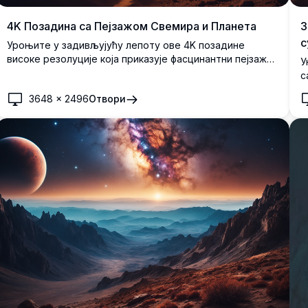
З
4K Позадина са Пејзажом Свемира и Планета
с
Уроњите у задивљујућу лепоту ове 4K позадине
високе резолуције која приказује фасцинантни пејзаж
У
свемира и планета. Посматрајте живописне боје
с
далеке планете са светлуцајућим сунцем и звезданим
п
3648
×
2496
Отвори
небом, стварајући мирну, а ипак инспиративну сцену.
н
Савршено за позадине десктопа или мобилних уређаја.
с
г
љ
д
у
т