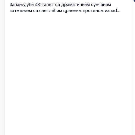
Запањујући 4K тапет са драматичним сунчаним
затмењем са светлећим црвеним прстеном изnad
мистичног облачног пејзажа. Тамна атмосферска сцена
са дубоким гримизним небом, силуете планина и
небеским феноменом који ствара натприродно
расположење савршено за позадине радне површине.