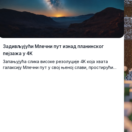
Задивљујући Млечни пут изнад планинског
пејзажа у 4K
Запањујућа слика високе резолуције 4K која хвата
галаксију Млечни пут у свој њеној слави, простирући
се преко чистог ноћног неба. Сцена приказује миран
планински пејзаж са таласастим брдима и сјајним
хоризонтом у сумрак. Савршено за ентузијасте
астрономије, љубитеље природе и фотографе који
траже инспирацију. Ова ултра-детаљна слика
приказује лепоту космоса и спокој нетакнуте природе,
идеална за позадине, отиске или дигиталне уметничке
колекције.