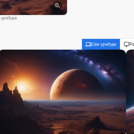
 уређаја
Сви уређаји
Р