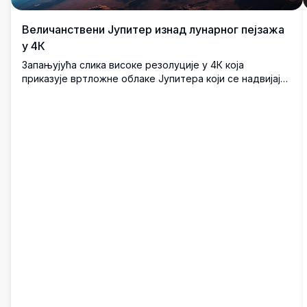
Величанствени Јупитер изнад лунарног пејзажа
у 4К
Запањујућа слика високе резолуције у 4К која
приказује вртложне облаке Јупитера који се надвијају
над суровим лунарним пејзажом. Далеки излазак сунца
баца топли сјај преко стеновитог терена, док
живописне маглине и звезде стварају задивљујући
космички фон. Ово ултра-детаљно дело научне
фантастике хвата чуда свемира са живописном
јасноћом, чинећи га савршеним за ентузијасте
свемира, тапете или пројекте везане за свемир.
Доживите лепоту космоса у овој задивљујућој сцени.