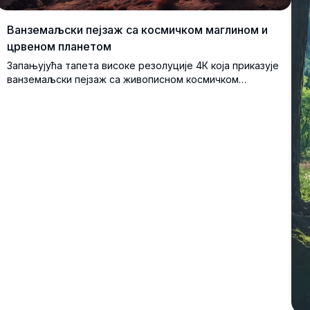
Ванземаљски пејзаж са космичком маглином и
црвеном планетом
Запањујућа тапета високе резолуције 4К која приказује
ванземаљски пејзаж са живописном космичком
маглином у нијансама наранџасте и љубичасте,
осветљавајући звездано ноћно небо. Велика црвена
планета сија са леве стране, бацајући ванземаљски сјај
на груби, планински терен. Идеална за љубитеље
научне фантастике, ова задивљујућа уметничка дела
су савршена као позадина за радну површину или
мобилни уређај, доносећи мистику далеког света на
ваш екран.