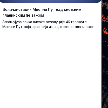
Величанствени Млечни Пут над снежним
планинским пејзажом
Запањујућа слика високе резолуције 4К галаксије
Млечни Пут, која јарко сија изнад снежног планинског
ланца. Сцена укључује снегом покривене врхове и
мирно језеро, које одражава звездано небо. Овај
задивљујући зимски предео под звезданим небом
савршен је за љубитеље природе, посматраче звезда
и оне који траже лепоту нетакнутих пејзажа.