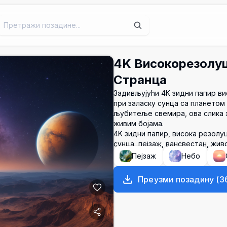
4K Високорезолуц
Странца
Задивљујући 4K зидни папир ви
при заласку сунца са планетом
љубитеље свемира, ова слика 
живим бојама.
4K зидни папир, висока резолуц
сунца, пејзаж, вансвестан, жи
Пејзаж
Небо
Преузми позадину
(
3