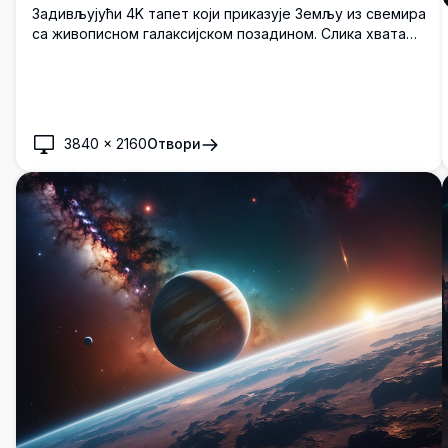
Задивљујући 4K тапет који приказује Земљу из свемира
са живописном галаксијском позадином. Слика хвата
излазак сунца изнад планете, истичући континенте и
океане у живописним детаљима. Савршен за позадине
на радној површини или мобилном телефону, нуди
задивљујући поглед на наш свет и космос.
3840
×
2160
Отвори