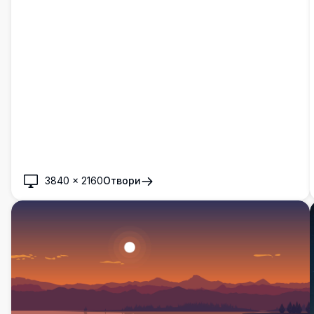
3840
×
2160
Отвори