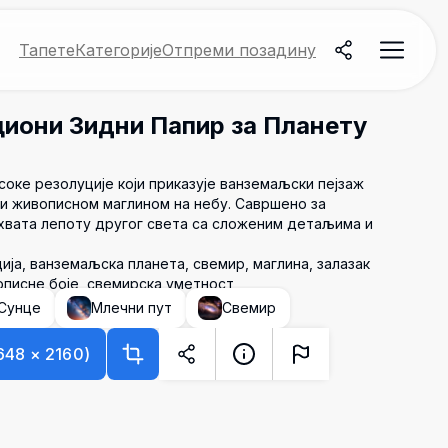
Тапете
Категорије
Отпреми позадину
иони Зидни Папир за Планету
соке резолуције који приказује ванземаљски пејзаж
 и живописном маглином на небу. Савршено за
хвата лепоту другог света са сложеним детаљима и
ија, ванземаљска планета, свемир, маглина, залазак
вописне боје, свемирска уметност
Сунце
Млечни пут
Свемир
648
×
2160
)