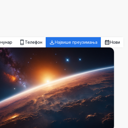
ачунар
Телефон
Највише преузимања
Нови