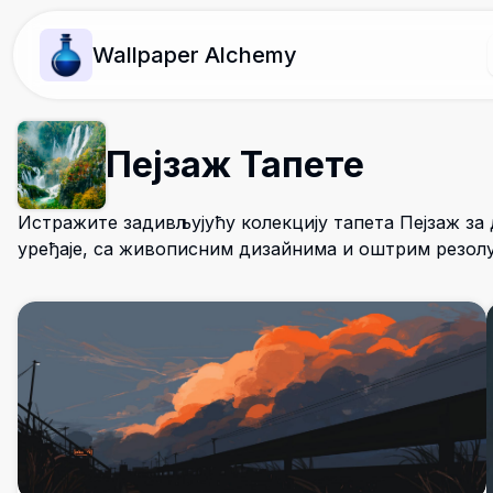
Wallpaper Alchemy
Пејзаж Тапете
Истражите задивљујућу колекцију тапета Пејзаж за
уређаје, са живописним дизайнима и оштрим резол