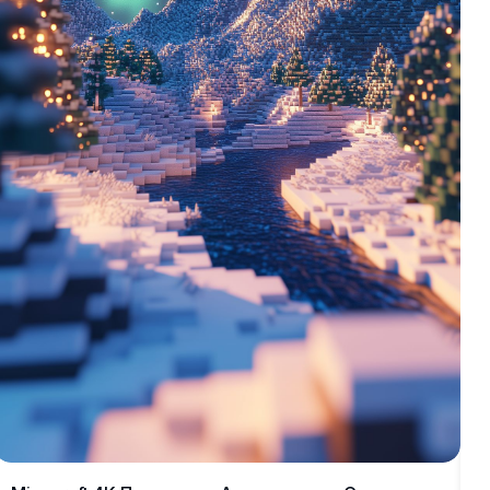
о
а
у