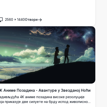
2560
×
1440
Отвори
K Аниме Позадина - Авантуре у Звезданој Ноћи
адивљујућа 4K аниме позадина високе резолуције
оја приказује две силуете на брду испод живописног,
везданог ноћног неба. Сцена је испуњена сањивим