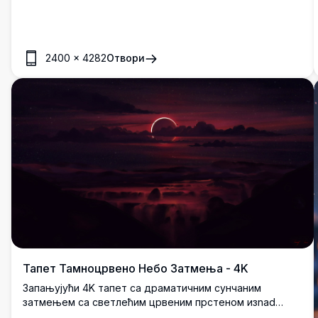
сунчеву светлост. Савршено за гејмере, ова детаљна
пејзажна слика побољшава вашу рачунарску или
мобилну позадину својим привлачним, блокастим
шармом.
2400
×
4282
Отвори
Тапет Тамноцрвено Небо Затмења - 4K
Запањујући 4K тапет са драматичним сунчаним
затмењем са светлећим црвеним прстеном изnad
мистичног облачног пејзажа. Тамна атмосферска сцена