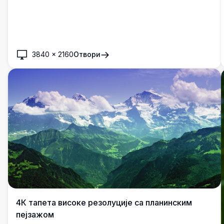
3840
×
2160
Отвори
4К тапета високе резолуције са планинским
пејзажом