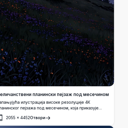
еличанствени планински пејзаж под месечином
апањујућа илустрација високе резолуције 4К
ланинског пејзажа под месечином, која приказује
ивописно ноћно небо са сјајним пуним месецом.
2055
×
4452
Отвори
цена укључује валовите брежуљке украшене дивљим
већем, спокојну долину са трепћућим светлима села