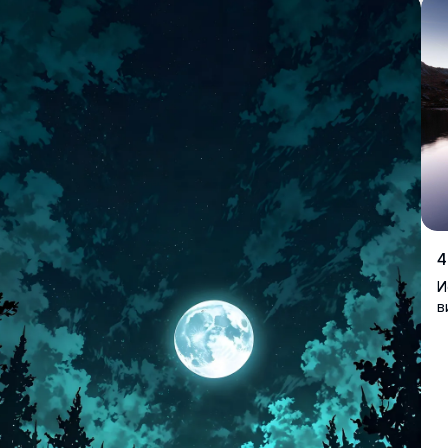
и
н
е
в
п
4
И
в
с
з
п