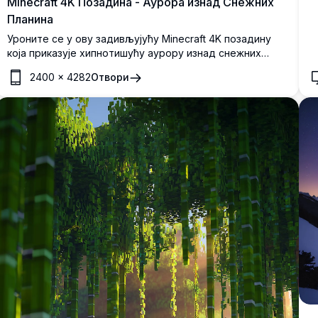
Minecraft 4K Позадина - Аурора изнад Снежних
Планина
Уроните се у ову задивљујућу Minecraft 4K позадину
која приказује хипнотишућу аурору изнад снежних
планина. Детаљна, високорезолуциона сцена ухвата
2400
×
4282
Отвори
суштину мирне зимске ноћи у свету Minecraft-а,
комплетну са спокојном реком и светлуцавим
дрвећем.