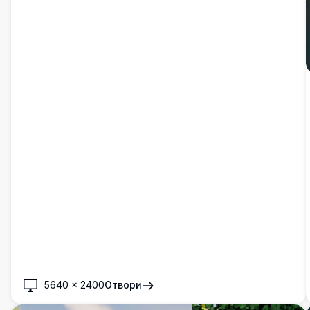
5640
×
2400
Отвори