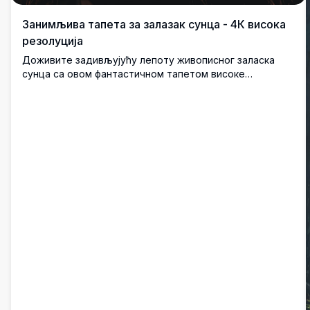
Занимљива тапета за залазак сунца - 4К висока
резолуција
Доживите задивљујућу лепоту живописног заласка
сунца са овом фантастичном тапетом високе
резолуције 4К. Са драматичним наранџастим и
ружичастим облацима изнад мирног пејзажа са мостом
и далеководима, ова слика хвата величанственост
природе. Савршена за унапређење екрана вашег
рачунара или мобилног уређаја са својим оштрим,
детаљним визуелним приказима. Идеална за
љубитеље пејзажне фотографије и висококвалитетне
дигиталне уметности.