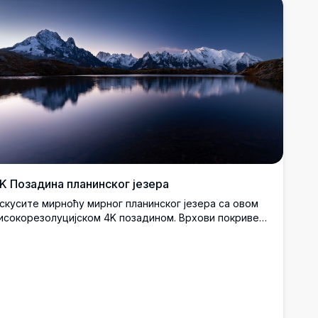
 високе планине под звезданим небом пурпурне
ијансе. Савршено за љубитеље природе и
нтузијасте уметности који траже задивљујуће,
исококвалитетно дигитално уметничко дело за
озадине или отиске.
K Позадина планинског језера
скусите мирноћу мирног планинског језера са овом
исокорезолуцијском 4K позадином. Врхови покривени
негом се огледају у мирним водама, стварајући
адивљујућу сцену савршену за десктоп или мобилне
озадине, нудећи мирно бекство у лепоту природе.