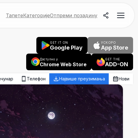
Тапете
Категорије
Отпреми позадину
GET IT ON
УСКОРО
Google Play
App Store
Доступно у
GET THE
ADD-ON
Chrome Web Store
ачунар
Телефон
Највише преузимања
Нови