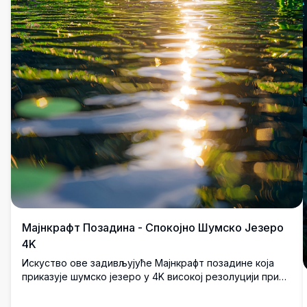
Мајнкрафт Позадина - Спокојно Шумско Језеро
4K
Искуство ове задивљујуће Мајнкрафт позадине која
приказује шумско језеро у 4K високој резолуцији при
изласку сунца. Бујно зелено дрвеће и живахна флора
уоквирују трепераву воду, одражавајући златну