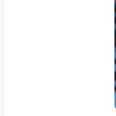
са дубоким гримизним небом, силуете планина и
небеским феноменом који ствара натприродно
расположење савршено за позадине радне површине.