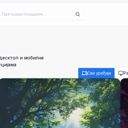
 десктоп и мобилне
уцијама
Сви уређаји
Р