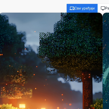
Сви уређаји
Р