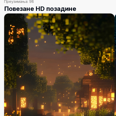
Преузимања:
98
Повезане HD позадине