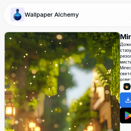
Wallpaper Alchemy
Mi
Дожив
стаз
резол
мисти
Minec
светл
осве