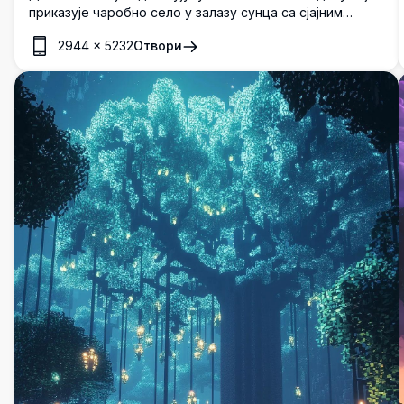
приказује чаробно село у залазу сунца са сјајним
прозорима, лебдећим фењерима и мирним одразима
2944
×
5232
Отвори
канала. Ово високорезолуционо уметничко дело хвата
топли амбијент пријатног вечера у пикселованом
свету.