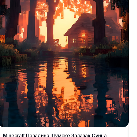
о
С
м
д
з
Minecraft Позадина Шумске Залазак Сунца