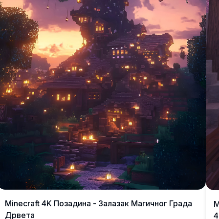
Minecraft 4K Позадина - Залазак Магичног Града
M
Дрвета
4