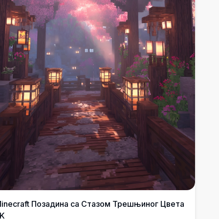
inecraft Позадина са Стазом Трешњиног Цвета
K