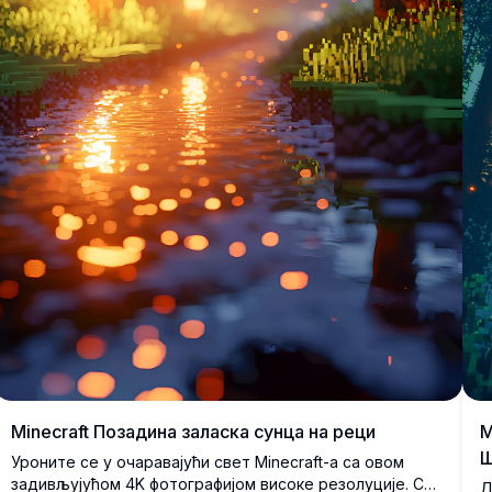
M
Minecraft Позадина заласка сунца на реци
Уроните се у очаравајући свет Minecraft-а са овом
задивљујућом 4K фотографијом високе резолуције. Са
Д