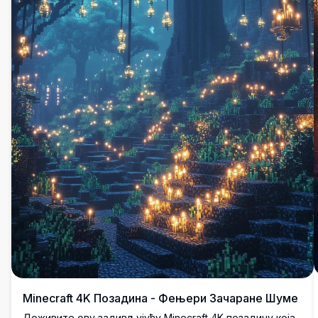
Minecraft 4K Позадина - Фењери Зачаране Шуме
Доживите ову задивљујућу Minecraft 4K позадину која