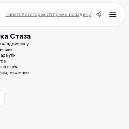
Тапете
Категорије
Отпреми позадину
ска Стаза
ну калдрмисану
високе
варајући
ра.
ана стаза,
ниło, мистично