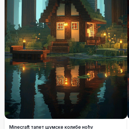
Minecraft тапет шумске колибе ноћу