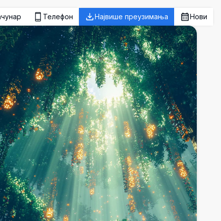
ачунар
Телефон
Највише преузимања
Нови