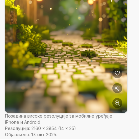
Позадина високе резолуције за мобилне уређаје
iPhone и Android
Резолуција:
2160
×
3854
(
14
×
25
)
Објављено:
17. окт 2025.