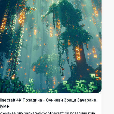
inecraft 4K Позадина - Сунчеви Зраци Зачаране
Шуме
оживите ову задивљујућу Minecraft 4K позадину која