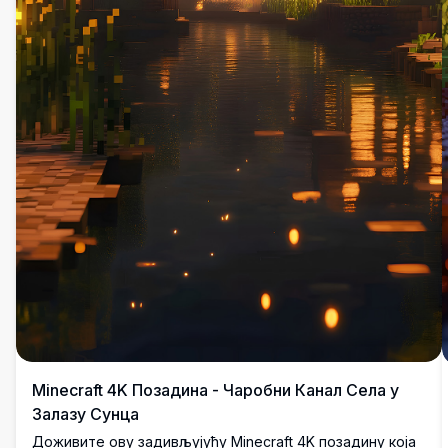
Minecraft 4K Позадина - Чаробни Канал Села у
Залазу Сунца
Доживите ову задивљујућу Minecraft 4K позадину која