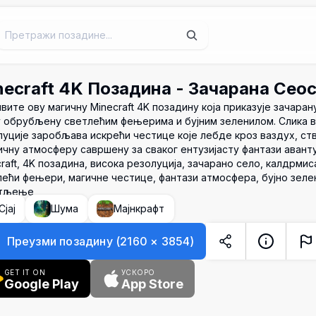
necraft 4K Позадина - Зачарана Сео
ите ову магичну Minecraft 4K позадину која приказује зачара
у обрубљену светлећим фењерима и бујним зеленилом. Слика 
уције заробљава искрећи честице које лебде кроз ваздух, ст
чну атмосферу савршену за сваког ентузијасту фантази аванту
raft, 4K позадина, висока резолуција, зачарано село, калдрмис
ећи фењери, магичне честице, фантази атмосфера, бујно зеле
тљење
Сјај
Шума
Мајнкрафт
Преузми позадину
(
2160
×
3854
)
GET IT ON
УСКОРО
Google Play
App Store