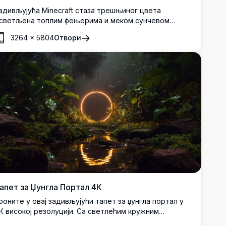
адивљујућа Minecraft стаза трешњиног цвета
светљена топлим фењерима и меком сунчевом
ветлошћу која пролази кроз живописна ружичаста
3264
×
5804
Отвори
табла. Миран, високорезолуцијски пиксел-арт призор
авршен за позадине радне површине и мобилних
ређаја.
апет за Џунгла Портал 4К
роните у овај задивљујући тапет за џунгла портал у
К високој резолуцији. Са светлећим кружним
орталом усред бујног зеленила и одсјајног потока,