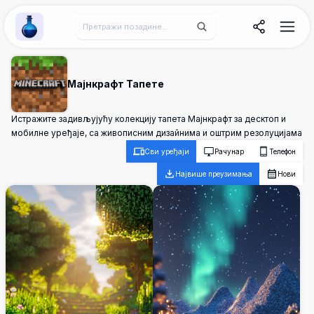
Wallpaper Alchemy
Мајнкрафт Тапете
Истражите задивљујућу колекцију тапета Мајнкрафт за десктоп и
мобилне уређаје, са живописним дизайнима и оштрим резолуцијама
Сви уређаји
Рачунар
Телефон
Највише преузимања
Нови