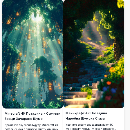
високе резолуције садржи живописно
цвеће, мирне воде и шармантну дрвену
кућу усељену у загрљај природе.
Маинкрафт 4K Позадина:
Minecraft 4K Позадина - Сунчеви
Чаробна Шумска Стаза
Зраци Зачаране Шуме
Уроните себе у ову задивљујућу 4K
Доживите ову задивљујућу Minecraft 4K
Маинкрафт позадину која приказује
позадину која приказује мистичну шуму