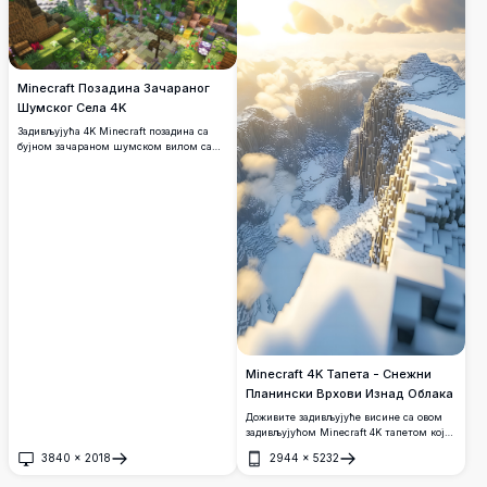
Minecraft Позадина Зачараног
Шумског Села 4K
Задивљујућа 4K Minecraft позадина са
буjном зачараном шумском вилом са
античким рушевинама, шареним
цвећем, дрвеним конструкцијама и
живописним зеленилом. Савршено за
позадине радне површине са ултра-
високом резолуцијом.
Minecraft 4K Тапета - Снежни
Планински Врхови Изнад Облака
Доживите задивљујуће висине са овом
задивљујућом Minecraft 4K тапетом која
приказује снегом покривене планинске
3840
×
2018
2944
×
5232
врхове који се величанствено уздижу
Отвори
Отвори
изнад златних облака. Сцена високе