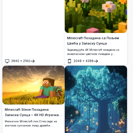
Minecraft Позадина са Пољем
Цвећа у Заласку Сунца
Задивљујућа 4K Minecraft позадина са
живописном цветном ливадом у
златном часу. Шарено коцкасто цвеће
3840
×
2160
2048
×
4388
цвета под пастелно ружичастим небом
Отвори
Отвори
са иконичним кубичним облацима који
плове изнад сјајног хоризонта заласка
сунца.
Minecraft Steve Позадина
Заласка Сунца – 4K HD Играчка
Уметност
Иконични Minecraft лик Стив седи на
златном сунчаном пољу држећи
дијамантски пијук, спајајући пиксел-арт