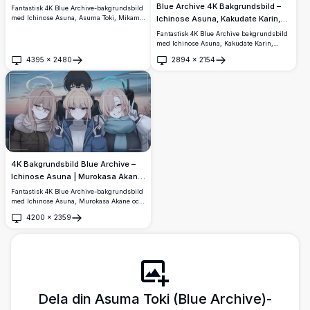
Mikamo Neru, Murokasa Akane &
Blue Archive 4K Bakgrundsbild –
Fantastisk 4K Blue Archive-bakgrundsbild
Kakudate Karin
med Ichinose Asuna, Asuma Toki, Mikamo
Ichinose Asuna, Kakudate Karin,
Neru, Murokasa Akane och Kakudate Karin
Mikamo Neru, Murokasa Akane &
Fantastisk 4K Blue Archive bakgrundsbild
samlade på en soffa i en elegant
Asuma Toki Casual Outfit
med Ichinose Asuna, Kakudate Karin,
inomhusmiljö med ljus, vita blommor och
Mikamo Neru, Murokasa Akane och Asuma
färgglada haloemblem.
4395
×
2480
2894
×
2154
Toki i stiliga avslappnade
Öppna
Öppna
gatumodesoutfits, som visar deras unika
halon och livfulla personligheter i
konstverk med ultrahög upplösning.
4K Bakgrundsbild Blue Archive –
Ichinose Asuna | Murokasa Akane
| Asuma Toki Vinterfoto
Fantastisk 4K Blue Archive-bakgrundsbild
med Ichinose Asuna, Murokasa Akane och
Asuma Toki som poserar tillsammans i
4200
×
2359
mysiga vinterkläder under en vacker
Öppna
skymningssolnedgång, med deras
ikoniska halon som glöder mjukt ovanför
dem.
Dela din Asuma Toki (Blue Archive)-