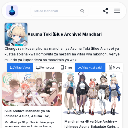
Wallpaper Alchemy
Asuma Toki (Blue Archive) Mandhari
Chunguza mkusanyiko wa mandhari ya Asuma Toki (Blue Archive) ya
kustaajabisha kwa kompyuta za mezani na vifaa vya mkononi, yenye
miundo ya kupendeza na maazimio ya wazi
Vifaa Vyote
Kompyuta
Simu
Vipakuzi zaidi
Mpya
Blue Archive Mandhari ya 4K –
Ichinose Asuna, Asuma Toki,
Mikamo Neru, Murokasa Akane &
Mandhari ya 4K ya Blue Archive –
Mandhari ya 4K ya Blue Archive yenye
Kakudate Karin
kupendeza ikiwa na Ichinose Asuna,
Ichinose Asuna, Kakudate Karin,