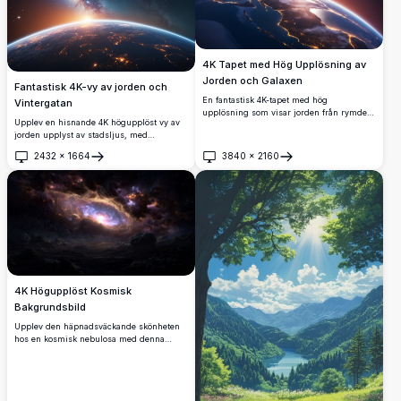
fotografer som söker en fantastisk
himmelsk vy.
4K Tapet med Hög Upplösning av
Jorden och Galaxen
Fantastisk 4K-vy av jorden och
En fantastisk 4K-tapet med hög
Vintergatan
upplösning som visar jorden från rymden
Upplev en hisnande 4K högupplöst vy av
på natten, med de upplysta städerna i
jorden upplyst av stadsljus, med
Europa och Afrika samt en levande,
Vintergatan som lyser livfullt i
färgglad galax i bakgrunden. Perfekt för
2432
×
1664
3840
×
2160
bakgrunden. Detta kosmiska mästerverk
Öppna
Öppna
rymdentusiaster och alla som letar efter en
fångar skönheten hos vår planet mot
förbluffande bakgrund för skrivbord eller
rymdens oändlighet, och visar upp en
mobil.
glödande horisont och invecklade
galaktiska detaljer. Perfekt för
astronomiälskare, rymdentusiaster och
alla som söker inspirerande bilder av
universum i ultrahög upplösning.
4K Högupplöst Kosmisk
Bakgrundsbild
Upplev den häpnadsväckande skönheten
hos en kosmisk nebulosa med denna
högupplösta 4K-bakgrundsbild. Bilden
fångar en levande, virvlande galax med
levande färger och intrikata detaljer,
perfekt för rymdentusiaster och