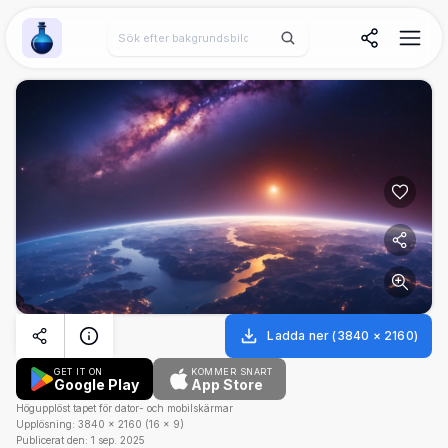
Wallpaper Alchemy
Ladda ner
(
3840
×
2160
)
GET IT ON
KOMMER SNART
Google Play
App Store
Högupplöst tapet för dator- och mobilskärmar
Upplösning:
3840
×
2160
(
16
×
9
)
Publicerat den:
1 sep. 2025