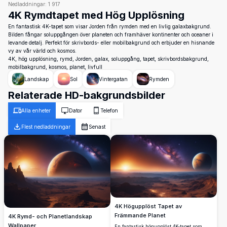
Nedladdningar:
1 917
4K Rymdtapet med Hög Upplösning
En fantastisk 4K-tapet som visar Jorden från rymden med en livlig galaxbakgrund.
Bilden fångar soluppgången över planeten och framhäver kontinenter och oceaner i
levande detalj. Perfekt för skrivbords- eller mobilbakgrund och erbjuder en hisnande
vy av vår värld och kosmos.
4K, hög upplösning, rymd, Jorden, galax, soluppgång, tapet, skrivbordsbakgrund,
mobilbakgrund, kosmos, planet, livfull
Landskap
Sol
Vintergatan
Rymden
Relaterade HD-bakgrundsbilder
Alla enheter
Dator
Telefon
Flest nedladdningar
Senast
4K Högupplöst Tapet av
Främmande Planet
4K Rymd- och Planetlandskap
Wallpaper
En fantastisk högupplöst 4K-tapet som