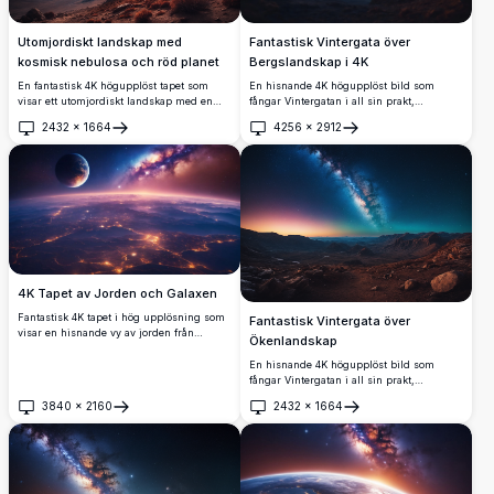
Utomjordiskt landskap med
Fantastisk Vintergata över
kosmisk nebulosa och röd planet
Bergslandskap i 4K
En fantastisk 4K högupplöst tapet som
En hisnande 4K högupplöst bild som
visar ett utomjordiskt landskap med en
fångar Vintergatan i all sin prakt,
livlig kosmisk nebulosa i nyanser av
sträckande sig över en klar natthimmel.
2432
×
1664
4256
×
2912
orange och lila, som lyser upp en
Scenen visar ett lugnt bergslandskap med
Öppna
Öppna
stjärnklar natthimmel. En stor röd planet
böljande kullar och en glödande horisont
glöder till vänster och kastar en overklig
vid skymningen. Perfekt för astronomi-
nyans över det karga, bergiga landskapet.
entusiaster, naturälskare och fotografer
Perfekt för sci-fi-fans, detta hisnande
som söker inspiration. Denna
konstverk är idealiskt som skrivbords-
ultradetaljerade bild visar kosmos skönhet
eller mobilbakgrund och för med sig
och orörd naturs lugn, idealisk för
mystiken från en avlägsen värld till din
bakgrundsbilder, tryck eller digitala
skärm.
konstsamlingar.
4K Tapet av Jorden och Galaxen
Fantastisk 4K tapet i hög upplösning som
Fantastisk Vintergata över
visar en hisnande vy av jorden från
Ökenlandskap
rymden med en livfull galaxbakgrund.
Denna bild fångar de upplysta städerna på
En hisnande 4K högupplöst bild som
jorden på natten, en himmelsk planet och
fångar Vintergatan i all sin prakt,
en levande Vintergata, perfekt för
sträckande sig över en klar natthimmel
3840
×
2160
2432
×
1664
rymdentusiaster.
ovanför ett robust ökenlandskap.
Öppna
Öppna
Solnedgångens livfulla färger smälter
samman med nattens djupa blå, och
belyser den steniga terrängen och
avlägsna berg. Perfekt för
astronomiintresserade, naturälskare och