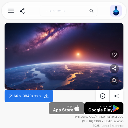
Wallpaper Alchemy
הורד
(
3840
×
2160
)
להורדה ב-
בקרוב
App Store
Google Play
טפט ברזולוציה גבוהה למסכי מחשב ונייד
רזולוציה:
3840
×
2160
(
16
×
9
)
פורסם ב:
1 בספט׳ 2025