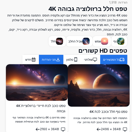
הורדות:
1,918
טפט חלל ברזולוציה גבוהה 4K
טפט 4K מרהיב המציג את כדור הארץ מהחלל עם רקע גלקסיה תוסס. התמונה מתעדת את זריחת
השמש מעל כוכב הלכת ומדגישה יבשות ואוקיינוסים בפירוט מרהיב. מושלם לרקעים של שולחן
עבודה או נייד, הוא מציע נוף עוצר נשימה של עולמנו והיקום.
4K, רזולוציה גבוהה, חלל, כדור הארץ, גלקסיה, זריחה, טפט, רקע לשולחן עבודה, רקע נייד, יקום,
כוכב לכת, תוסס
נוף
שמש
שביל החלב
חלל
טפטים HD קשורים
כל המכשירים
שולחני
טלפון
הכי הורדות
חדש
טפט כוכב לכת חייזרי ברזולוציית 4K
גבוהה
טפט נוף חלל וכוכב לכת 4K
טפט מדהים ב-4K ברזולוציה גבוהה המתאר נוף
התמסרו ליופי המדהים של טפט ברזולוציה גבוהה
חייזרי בשקיעה עם כוכב לכת וערפילית תוססת
4K זה המציג נוף חלל וכוכב לכת מרהיב. עדו
בשמים. מושלם לחובבי החלל, התמונה הזו לוכדת
לצבעים התוססים של כוכב לכת רחוק עם שמש
2160
×
3648
2496
×
3648
את היופי של נוף מעולם אחר עם פרטים מורכבים
זוהרת ושמיים מלאים בכוכבים, ויוצרים תמונה שלווה
פתח
פתח