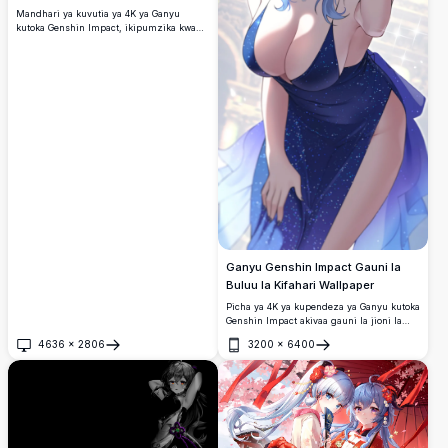
Mandhari ya kuvutia ya 4K ya Ganyu
kutoka Genshin Impact, ikipumzika kwa
amani chini ya mti.
Ganyu Genshin Impact Gauni la
Buluu la Kifahari Wallpaper
Picha ya 4K ya kupendeza ya Ganyu kutoka
Genshin Impact akivaa gauni la jioni la
buluu la kina lenye kung'aa. Inaonyesha
4636
×
2806
3200
×
6400
nywele zake za kipekee za buluu, pembe,
Fungua
Fungua
macho ya violet, na mapambo ya kifahari
katika maelezo ya ubora wa juu wa
kushangaza.