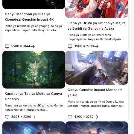
Ganyu Mandhari ya Giza ya
Kipendezi Genshin Impact 4K
Picha ya Ukuta ya Kimono ya Majira
Picha ya mandhari ya 4K yenye giza na ya
ya Baridi ya Ganyu na Ayaka
kupendeza inayomulika Ganyu kutoka
Genshin Impact katika mtindo wa
Picha ya ukuta ya 4K nzuri sana
monochrome na vivuli vya zambarau
inayoonyesha Ganyu na Kamisato Ayaka
vinavyong'aa na macho ya amber
kutoka Genshin Impact wakiwa na mavazi
5588
×
3144
3960
×
2799
yanayong'aa. Mandhari bora ya desktop
ya kipekee ya kimono ya majira ya baridi,
Fungua
Fungua
yenye azimio la juu kwa mashabiki wa
wamezungukwa na maua ya cherry,
anime.
theluji inayonyesha, na mwavuli
mwekundu katika mandhari ya kupendeza
ya Kijapani.
Ganyu Genshin Impact Mandhari
Karatasi ya Taa ya Msitu ya Ganyu
ya 4K
Genshin
Mandhari ya ajabu ya 4K ya Ganyu kutoka
Mandhari ya kuvutia ya 4K yaliyo na Ganyu
Genshin Impact, ameketi katika chumba
kutoka Genshin Impact yakiwa
cha fahari chenye mtindo wa Kichina
yamesimama kwenye njia ya ajabu ya
kilichozungukwa na maua meupe ya lily,
3998
×
2396
4200
×
2262
msitu iliyo na taa zinazowaka na vipepeo
maandishi ya kale, na vitabu, akitazama
Fungua
Fungua
wanaong'aa, iliyozungukwa na kijani
kwa kina nje ya dirisha lenye mwangaza
kibichi na miale ya ajabu ya mwanga.
wa mwezi.