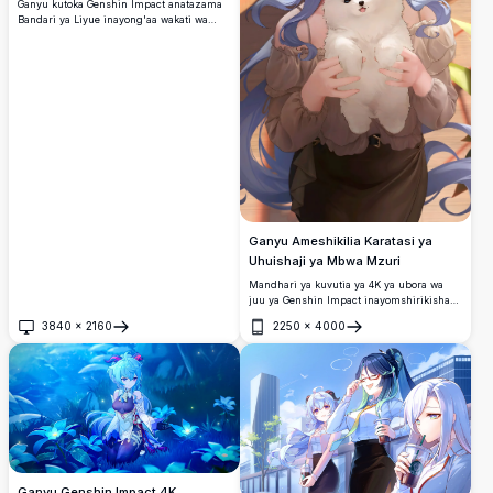
Ganyu kutoka Genshin Impact anatazama
Bandari ya Liyue inayong'aa wakati wa
Tamasha la Lantern Rite.
Ganyu Ameshikilia Karatasi ya
Uhuishaji ya Mbwa Mzuri
Mandhari ya kuvutia ya 4K ya ubora wa
juu ya Genshin Impact inayomshirikisha
Ganyu mwenye nywele za buluu
3840
×
2160
2250
×
4000
inayotiririka na mashavu ya kuvutia, akiwa
Fungua
Fungua
ameshikilia kwa upole mbwa wa
Pomeranian mweupe mwenye kupendeza
huku akitazama juu kwa ajabu.
Ganyu Genshin Impact 4K