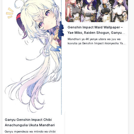
Genshin Impact Maid Wallpaper –
Yae Miko, Raiden Shogun, Ganyu
na Keqing 4K
Mandhari ya 4K yenye ubora wa juu wa
kuvutia ya Genshin Impact ikionyesha Yae
Miko, Raiden Shogun, Ganyu, na Keqing
wakivaa mavazi ya maid yenye urembo.
Sanaa ya anime yenye maelezo mazuri na
mandhari ya maua, mapambo ya
dhahabu, na urembo wa giza unaofaa kwa
skrini za kompyuta na simu.
Ganyu Genshin Impact Chibi
Anachungulia Ukuta Mandhari
Ganyu mpendeza wa mtindo wa chibi