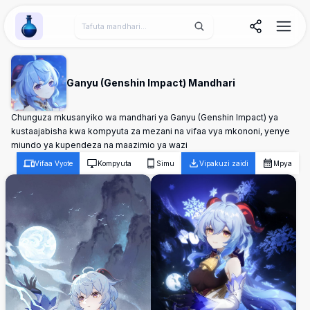
Wallpaper Alchemy
Ganyu (Genshin Impact) Mandhari
Chunguza mkusanyiko wa mandhari ya Ganyu (Genshin Impact) ya
kustaajabisha kwa kompyuta za mezani na vifaa vya mkononi, yenye
miundo ya kupendeza na maazimio ya wazi
Vifaa Vyote
Kompyuta
Simu
Vipakuzi zaidi
Mpya