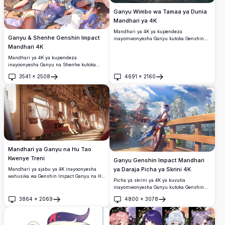
Ganyu Wimbo wa Tamaa ya Dunia
Mandhari ya 4K
Mandhari ya 4K ya kupendeza
Ganyu & Shenhe Genshin Impact
inayomwonyesha Ganyu kutoka Genshin
Impact akisimama chini ya anga ya usiku
Mandhari 4K
yenye nyota amezungukwa na taa za
Mandhari ya 4K ya kupendeza
angani zinazoelea, akitoa uzuri wa
inayoonyesha Ganyu na Shenhe kutoka
kimbingu na mazingira ya kichawi katika
Genshin Impact, wamevalia mavazi
sanaa ya dijitali ya azimio la juu sana.
3541
×
2508
4691
×
2160
mazuri yaliyoathiriwa na utamaduni wa
Fungua
Fungua
Kichina yaliyozungukwa na maua ya
cherry blossom yanayochanua katika
mtindo wa sanaa ya anime wenye utulivu
na ubora wa juu.
Mandhari ya Ganyu na Hu Tao
Kwenye Treni
Ganyu Genshin Impact Mandhari
ya Daraja Picha ya Skrini 4K
Mandhari ya ajabu ya 4K inayoonyesha
wahusika wa Genshin Impact Ganyu na Hu
Picha ya skrini ya 4K ya kuvutia
Tao wakipanda treni ya chini ya ardhi
inayomwonyesha Ganyu kutoka Genshin
yenye mtindo wa Kijapani. Sanaa nzuri ya
Impact akisimama kwenye daraja la mbao,
anime yenye maelezo mazuri na jua la
3864
×
2069
4800
×
3078
akitazama mandhari nzuri ya mji wa
Fungua
Fungua
joto linalomulika kupitia madirisha kwenye
kichina wa fantasy na milima ya karst
behewa maalum.
inayopanda juu, pagoda, na anga ya buluu
inayong'aa.