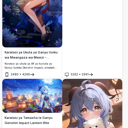
wakifurahia usiku wa kifahari wa sherehe
ya taa. Wahusika wawili wameketi chini ya
mwezi mzima unaong'aa ukizungukwa na
taa zinazoelea angani na miti minene.
Karatasi ya Ukuta ya Ganyu Usiku
wa Mwangaza wa Mwezi -
Genshin Impact
Karatasi ya ukuta ya 4K ya kuvutia ya
Ganyu kutoka Genshin Impact, ameketi
kwa neema chini ya maua ya cherry na
2480
×
4296
5262
×
2961
mwavuli wa bluu. Inaonyesha mwanga wa
Fungua
Fungua
taa unaong'aa, maua ya lotus, na mwezi
kamili katika mandhari ya usiku ya
kipekee ya fantasy.
Karatasi ya Tamasha la Ganyu
Genshin Impact Lantern Rite