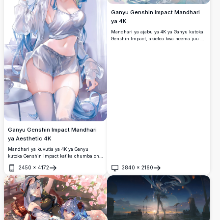
Ganyu Genshin Impact Mandhari
ya 4K
Mandhari ya ajabu ya 4K ya Ganyu kutoka
Genshin Impact, akielea kwa neema juu ya
mawingu na nywele zake za bluu na
mavazi mazuri. Sanaa rasmi ya miHoYo
inayoonyesha mandhari ya kuvutia ya
fantasy na athari za kichawi.
Ganyu Genshin Impact Mandhari
ya Aesthetic 4K
Mandhari ya kuvutia ya 4K ya Ganyu
kutoka Genshin Impact katika chumba cha
kulala chenye starehe, amevaa pajama
2450
×
4172
3840
×
2160
nyeupe za kawaida. Nywele nzuri za bluu,
Fungua
Fungua
macho ya violet, na mwanga laini
vinaunda mtindo wa sanaa ya anime ya
kufurahisha wenye ubora wa juu.