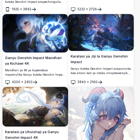
kutoka Genshin Impact anayechungulia
kona na nywele zake ndefu za fedha-
1925
×
3842
5232
×
2726
nyeupe na macho ya zambarau.
Fungua
Fungua
Inaonyesha kofia yake maarufu yenye
pembe na glavu za giza katika sanaa ya
ajabu ya 4K yenye ubora wa juu.
Karatasi ya Jiji la Ganyu Genshin
Ganyu Genshin Impact Mandhari
Impact
ya Kichawi 4K
Ganyu kutoka Genshin Impact anapumzika
Mandhari ya 4K ya kupendeza
kwa amani kati ya vitabu vilivyotawanyika
inayomulika Ganyu kutoka Genshin Impact
chini ya anga ya usiku inayong'aa.
akiwa ameshika orb ya kichawi inayong'aa
4200
×
2450
3840
×
2160
ya bluu. Nywele zake nyeupe na macho ya
Fungua
Fungua
zambarau yanakamilisha nishati ya cryo
ya ajabu inayomzunguka katika kazi hii ya
sanaa ya ubora wa juu.
Karatasi ya Uhuishaji ya Ganyu
Genshin Impact 4K