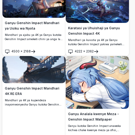
Ganyu Genshin Impact Mandhari
Karatasi ya Uhuishaji ya Ganyu
ya Usiku wa Nyota
Genshin Impact 4K
Mandhari ya ajabu ya 4K ya Ganyu kutoka
Genshin Impact ameketi chini ya anga la
Mandhari ya kuvutia ya 4K ya Ganyu
usiku lenye nyota za kichawi. Anashikilia
kutoka Genshin Impact yakiwa yameketi
orb ya cryo inayong'aa iliyozungukwa na
kando ya bahari ya ajabu wakati wa usiku,
4500
×
2168
4222
×
2362
nzi wa moto wa dhahabu, vipepeo, na hali
yakiwa yamezungukwa na obiti za buluu
Fungua
Fungua
ya hewa ya ajabu ya mbinguni.
inayong'aa, nywele zinazotiririka, na anga
ya kuvutia yenye mwanga wa nyota yenye
mawimbi ya ajabu.
Ganyu Genshin Impact Mandhari
4K RE:ERA
Mandhari ya 4K ya kupendeza
inayomwonyesha Ganyu kutoka Genshin
Impact akiwa amevaa nguo ya jadi nyeusi
ya kipekee, akishika mwavuli wa mapambo
Ganyu Analala kwenye Meza -
kwenye daraja zuri lililopambwa na
Genshin Impact Wallpaper
kengele zinazoninginia, sanaa ya
mashabiki yenye ubora wa juu sana.
Ganyu kutoka Genshin Impact anaweka
kichwa chake kwenye meza ya ofisi,
amezungukwa na kibodi, simu, na