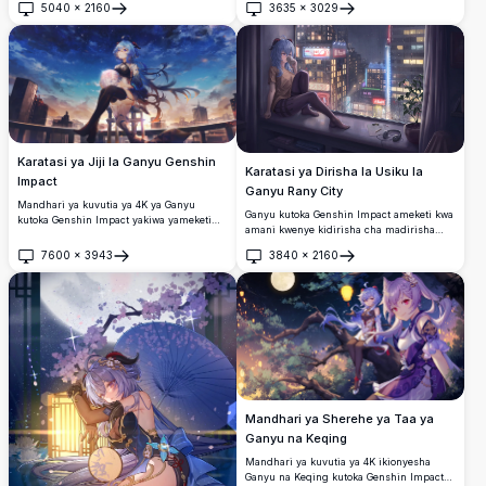
5040
×
2160
3635
×
3029
ujumbe wa hitilafu wa Internet Explorer.
Fungua
Fungua
Wallpaper ya anime ya kuvutia yenye
azimio la juu na maelezo ya nywele laini
za bluu.
Karatasi ya Jiji la Ganyu Genshin
Karatasi ya Dirisha la Usiku la
Impact
Ganyu Rany City
Mandhari ya kuvutia ya 4K ya Ganyu
Ganyu kutoka Genshin Impact ameketi kwa
kutoka Genshin Impact yakiwa yameketi
amani kwenye kidirisha cha madirisha
juu ya paa chini ya anga ya kuvutia ya
yenye milia ya mvua, akinywa kinywaji cha
usiku yenye nyota.
7600
×
3943
3840
×
2160
joto huku akitazama mandhari inayong'aa
Fungua
Fungua
ya cyberpunk.
Mandhari ya Sherehe ya Taa ya
Ganyu na Keqing
Mandhari ya kuvutia ya 4K ikionyesha
Ganyu na Keqing kutoka Genshin Impact