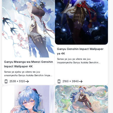
Ganyu Genshin Impact Wallpaper
ya 4K
Sanaa ya juu ya ubora wa juu
Ganyu Mwanga wa Mwezi Genshin
inayoonyesha Ganyu kutoka Genshin
Impact Wallpaper 4K
Impact akizungukwa na nishati ya samawi
ya kisiri na theluji. Mpiga upinde wa cryo
Sanaa ya ajabu ya ubora wa juu
ameonyeshwa katika mavazi yake ya
unaonyesha Ganyu kutoka Genshin Impact
kifahari na nywele za fedha zinazotiririsha
chini ya mwezi mkamilifu unaong'aa.
dhidi ya mandhari ya uchawi wa baridi,
2538
×
5120
2160
×
3840
Mandhari hii ya kiroho inaonyesha maua
Fungua
Fungua
kamili kwa mashabiki wa mchezo maarufu
ya cherry yanayotiririka, vipengele vya
wa RPG.
barafu vya fumbo, na anga lenye mawingu
la kijamii katika rangi nzuri za bluu na
nyeupe.