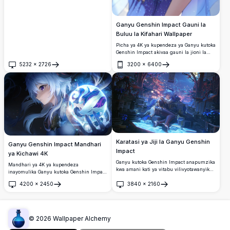
Ganyu Genshin Impact Gauni la
Buluu la Kifahari Wallpaper
Picha ya 4K ya kupendeza ya Ganyu kutoka
Genshin Impact akivaa gauni la jioni la
buluu la kina lenye kung'aa. Inaonyesha
5232
×
2726
3200
×
6400
nywele zake za kipekee za buluu, pembe,
Fungua
Fungua
macho ya violet, na mapambo ya kifahari
katika maelezo ya ubora wa juu wa
kushangaza.
Karatasi ya Jiji la Ganyu Genshin
Ganyu Genshin Impact Mandhari
Impact
ya Kichawi 4K
Ganyu kutoka Genshin Impact anapumzika
Mandhari ya 4K ya kupendeza
kwa amani kati ya vitabu vilivyotawanyika
inayomulika Ganyu kutoka Genshin Impact
chini ya anga ya usiku inayong'aa.
akiwa ameshika orb ya kichawi inayong'aa
4200
×
2450
3840
×
2160
ya bluu. Nywele zake nyeupe na macho ya
Fungua
Fungua
zambarau yanakamilisha nishati ya cryo
ya ajabu inayomzunguka katika kazi hii ya
sanaa ya ubora wa juu.
©
2026
Wallpaper Alchemy