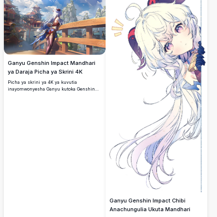
behewa maalum.
Ganyu Genshin Impact Mandhari
ya Daraja Picha ya Skrini 4K
Picha ya skrini ya 4K ya kuvutia
inayomwonyesha Ganyu kutoka Genshin
Impact akisimama kwenye daraja la mbao,
akitazama mandhari nzuri ya mji wa
kichina wa fantasy na milima ya karst
inayopanda juu, pagoda, na anga ya buluu
inayong'aa.
Ganyu Genshin Impact Chibi
Anachungulia Ukuta Mandhari