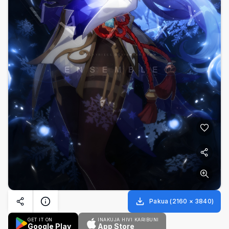
Pakua
(
2160
×
3840
)
GET IT ON
INAKUJA HIVI KARIBUNI
Google Play
App Store