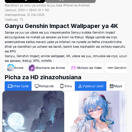
Mandhari ya simu ya azimio la juu kwa iPhone na Android
Uamuzi:
2160
×
3840
(
9
×
16
)
Imechapishwa:
12 Okt 2025
Upakuaji:
72
Ganyu Genshin Impact Wallpaper ya 4K
Sanaa ya juu ya ubora wa juu inayoonyesha Ganyu kutoka Genshin Impact
akizungukwa na nishati ya samawi ya kisiri na theluji. Mpiga upinde wa cryo
ameonyeshwa katika mavazi yake ya kifahari na nywele za fedha zinazotiririsha
dhidi ya mandhari ya uchawi wa baridi, kamili kwa mashabiki wa mchezo maarufu
wa RPG.
Ganyu, Genshin Impact, anime wallpaper, 4K, ubora wa juu, mhusika wa cryo, uzuri
wa samawi, theluji, RPG, miHoYo
Anime
Msichana wa Anime
Mchezo wa Video
Genshin Imp
Picha za HD zinazohusiana
Vifaa Vyote
Kompyuta
Simu
Vipakuzi zaidi
Mpya