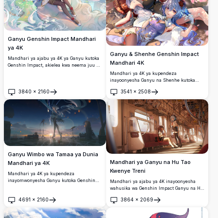
Ganyu Genshin Impact Mandhari
ya 4K
Ganyu & Shenhe Genshin Impact
Mandhari ya ajabu ya 4K ya Ganyu kutoka
Mandhari 4K
Genshin Impact, akielea kwa neema juu ya
mawingu na nywele zake za bluu na
Mandhari ya 4K ya kupendeza
mavazi mazuri. Sanaa rasmi ya miHoYo
inayoonyesha Ganyu na Shenhe kutoka
inayoonyesha mandhari ya kuvutia ya
Genshin Impact, wamevalia mavazi
3840
×
2160
3541
×
2508
fantasy na athari za kichawi.
mazuri yaliyoathiriwa na utamaduni wa
Fungua
Fungua
Kichina yaliyozungukwa na maua ya
cherry blossom yanayochanua katika
mtindo wa sanaa ya anime wenye utulivu
na ubora wa juu.
Ganyu Wimbo wa Tamaa ya Dunia
Mandhari ya Ganyu na Hu Tao
Mandhari ya 4K
Kwenye Treni
Mandhari ya 4K ya kupendeza
inayomwonyesha Ganyu kutoka Genshin
Mandhari ya ajabu ya 4K inayoonyesha
Impact akisimama chini ya anga ya usiku
wahusika wa Genshin Impact Ganyu na Hu
yenye nyota amezungukwa na taa za
Tao wakipanda treni ya chini ya ardhi
4691
×
2160
3864
×
2069
angani zinazoelea, akitoa uzuri wa
yenye mtindo wa Kijapani. Sanaa nzuri ya
Fungua
Fungua
kimbingu na mazingira ya kichawi katika
anime yenye maelezo mazuri na jua la
sanaa ya dijitali ya azimio la juu sana.
joto linalomulika kupitia madirisha kwenye