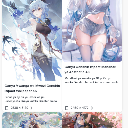
Ganyu Genshin Impact Mandhari
ya Aesthetic 4K
Mandhari ya kuvutia ya 4K ya Ganyu
kutoka Genshin Impact katika chumba cha
Ganyu Mwanga wa Mwezi Genshin
kulala chenye starehe, amevaa pajama
nyeupe za kawaida. Nywele nzuri za bluu,
Impact Wallpaper 4K
macho ya violet, na mwanga laini
Sanaa ya ajabu ya ubora wa juu
vinaunda mtindo wa sanaa ya anime ya
unaonyesha Ganyu kutoka Genshin Impact
kufurahisha wenye ubora wa juu.
chini ya mwezi mkamilifu unaong'aa.
2538
×
5120
2450
×
4172
Mandhari hii ya kiroho inaonyesha maua
Fungua
Fungua
ya cherry yanayotiririka, vipengele vya
barafu vya fumbo, na anga lenye mawingu
la kijamii katika rangi nzuri za bluu na
nyeupe.