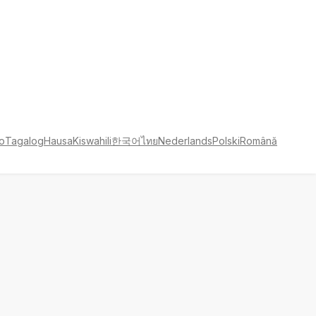
no
Tagalog
Hausa
Kiswahili
한국어
ไทย
Nederlands
Polski
Română