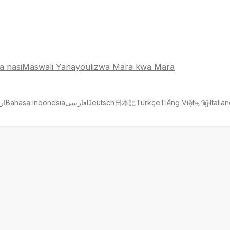
a nasi
Maswali Yanayoulizwa Mara kwa Mara
ار
Bahasa Indonesia
فارسی
Deutsch
日本語
Türkçe
Tiếng Việt
தமிழ்
Italia