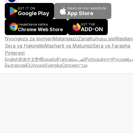
GET IT ON
INAKUJA HIVI KARIBUNI
Google Play
App Store
Inapatikana katika
GET THE
ADD-ON
Chrome Web Store
Nyongeza za kivinjari
Matangazo
Zana
Kuhusu sisi
Wasilian
Sera ya Hakimiliki
Masharti ya Matumizi
Sera ya Faragha
Pinterest
English
简体中文
हिन्दी
Español
Français
العربية
Português
বাংলা
Русский
دو
Български
Ελληνικά
Svenska
Српски
עברית