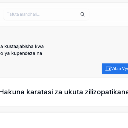
a kustaajabisha kwa
do ya kupendeza na
Vifaa Vy
Hakuna karatasi za ukuta zilizopatikan