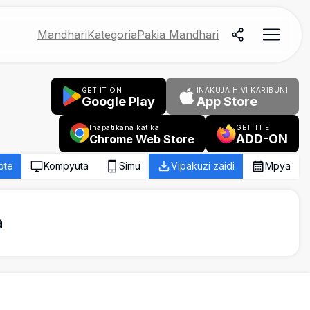
Mandhari
Kategoria
Pakia Mandhari
GET IT ON
INAKUJA HIVI KARIBUNI
Google Play
App Store
Inapatikana katika
GET THE
ADD-ON
Chrome Web Store
ote
Kompyuta
Simu
Vipakuzi zaidi
Mpya
a