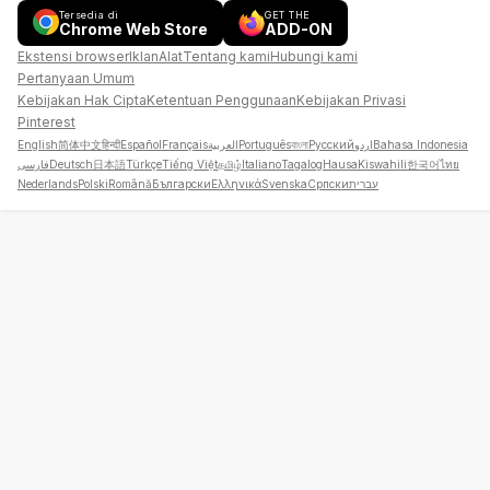
Tersedia di
GET THE
Chrome Web Store
ADD-ON
Ekstensi browser
Iklan
Alat
Tentang kami
Hubungi kami
Pertanyaan Umum
Kebijakan Hak Cipta
Ketentuan Penggunaan
Kebijakan Privasi
Pinterest
English
简体中文
हिन्दी
Español
Français
العربية
Português
বাংলা
Русский
اردو
Bahasa Indonesia
فارسی
Deutsch
日本語
Türkçe
Tiếng Việt
தமிழ்
Italiano
Tagalog
Hausa
Kiswahili
한국어
ไทย
Nederlands
Polski
Română
Български
Ελληνικά
Svenska
Српски
עברית