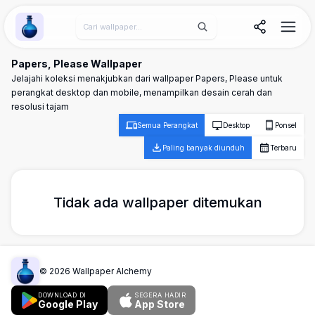
Wallpaper Alchemy
Papers, Please Wallpaper
Jelajahi koleksi menakjubkan dari wallpaper Papers, Please untuk
perangkat desktop dan mobile, menampilkan desain cerah dan
resolusi tajam
Semua Perangkat
Desktop
Ponsel
Paling banyak diunduh
Terbaru
Tidak ada wallpaper ditemukan
©
2026
Wallpaper Alchemy
DOWNLOAD DI
SEGERA HADIR
Google Play
App Store