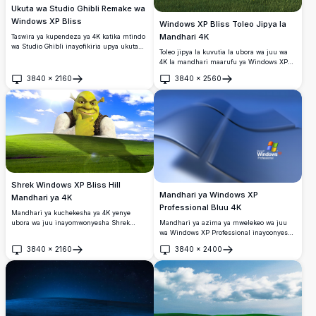
Ukuta wa Studio Ghibli Remake wa
Windows XP Bliss
Windows XP Bliss Toleo Jipya la
Mandhari 4K
Taswira ya kupendeza ya 4K katika mtindo
wa Studio Ghibli inayofikiria upya ukuta
Toleo jipya la kuvutia la ubora wa juu wa
maarufu wa Windows XP Bliss, ikiwa na
4K la mandhari maarufu ya Windows XP
vilima vya kijani, maua ya mwituni, roho
Bliss, likiwa na kilima kibichi chenye
za msitu, na anga ya buluu angavu yenye
3840
×
2160
3840
×
2560
rangi nzuri, uwanja wenye maua ya mwitu
Fungua
Fungua
mawingu meupe laini.
ya njano, na anga nzuri ya bluu yenye
mawingu laini na membamba.
Shrek Windows XP Bliss Hill
Mandhari ya Windows XP
Mandhari ya 4K
Professional Bluu 4K
Mandhari ya kuchekesha ya 4K yenye
Mandhari ya azima ya mwelekeo wa juu
ubora wa juu inayomwonyesha Shrek
wa Windows XP Professional inayoonyesha
akitokea kwenye mandhari maarufu ya
nembo ya bluu ya Windows katika
kilima cha kijani cha Windows XP Bliss.
3840
×
2160
3840
×
2400
muundo wa 3D wa kuvutia na unaotiririka.
Inafaa kwa ubinafsishaji wa desktop,
Fungua
Fungua
Kamili kwa mandhari za desktop za
ikiunganisha nostalgia ya zamani na
nostalgia zenye ladha laini na ya
uhuishaji unaopendwa wa DreamWorks.
kitaalamu.