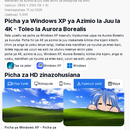
Mandhari ya azimio la juu kwa skrini za kompyuta na simu
Uamuzi:
3840
×
2160
(
16
×
9
)
Imechapishwa:
11 Jul 2025
Upakuaji:
5,905
Picha ya Windows XP ya Azimio la Juu la
4K - Toleo la Aurora Borealis
Pata uzoefu wa picha ya Windows XP maarufu iliyobuniwa upya na Aurora Borealis
ya kuvutia. Picha hii ya 4K ya azimio la juu inakamata kilima cha kijani kibichi
chini ya anga la usiku lenye rangi, inafaa kwa mandhari ya nyuma ya eneo-kazi,
ikileta mguso wa uzuri wa asili na utulivu kwenye skrini yako.
picha ya 4K, azimio la juu, Windows XP, Aurora Borealis, kilima cha kijani, anga la
usiku, mandhari ya nyuma ya eneo-kazi, uzuri wa asili, utulivu
Taa za polar
Windows XP
Windows
Picha za HD zinazohusiana
Vifaa Vyote
Kompyuta
Simu
Vipakuzi zaidi
Mpya
Picha ya Windows XP - Picha ya