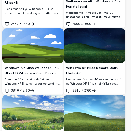
Wallpaper ya 4K - Windows XP na
Bliss 4K
Konata Izumi
Picha maarufu ya Windows XP 'Bliss'
Wallpaper ya 4K yenye usuli wa juu
katika azimio la kushangaza la 4K. Picha
unaoangazia usuli maarufu wa Windows
hii ya ubora wa juu inaonyesha kilima cha
XP na Konata Izumi kutoka Lucky Star
kijani tulivu chini ya anga la buluu
2560
×
1440
2560
×
1600
akichungulia juu ya kilima. Kamili kwa
angavu na mawingu meupe
Fungua
Fungua
mashabiki wa anime na mbinu za
yaliyotawanyika, inakumbusha picha ya
kistaarabu za desktop, picha hii yenye
awali ya Windows XP ya eneo-kazi. Kamili
nguvu inakamata nostalgia na uwazi wa
kwa maonyesho ya kisasa yenye azimio la
kisasa wa azimio.
juu.
Windows XP Bliss Wallpaper - 4K
Windows XP Bliss Remake Usiku
Ultra HD Vilima vya Kijani Desktop
Ukuta 4K
Background
Premium 4K ultra-high definition
Uundaji wa ajabu wa 4K wa ukuta maarufu
Windows XP Bliss wallpaper yenye vilima
wa Windows XP Bliss uliofikirika upya
vya kijani vilivyojaa na anga la bluu safi
usiku. Unaonyesha kilima cha kijani
3840
×
2160
3840
×
2160
pamoja na mawingu laini. Desktop
kibichi chenye maua ya mwituni ya njano
Fungua
Fungua
background ya msimamo wa juu kamili
chini ya anga ya usiku yenye nyota ya
kwa vitunzi vya skrini pana na mionyo ya
bluu ya kina na mawingu yanayong'aa
kisasa.
mbali.