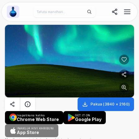
Wallpaper Alchemy
Pakua
(
3840
×
2160
)
Inapatikana katika
GET IT ON
Chrome Web Store
Google Play
INAKUJA HIVI KARIBUNI
App Store