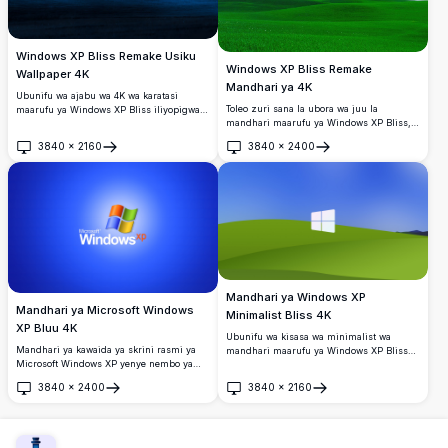
Windows XP Bliss Remake Usiku
Windows XP Bliss Remake
Wallpaper 4K
Mandhari ya 4K
Ubunifu wa ajabu wa 4K wa karatasi
Toleo zuri sana la ubora wa juu la
maarufu ya Windows XP Bliss iliyopigwa
mandhari maarufu ya Windows XP Bliss,
picha usiku. Kilima laini kinachopinda
likionyesha vilima vya kijani kibichi
kinaogewa na mwanga wa mwezi chini ya
3840
×
2160
3840
×
2400
vinavyopindapinda chini ya anga ya bluu
anga ya kina ya bluu yenye nyota ya
Fungua
Fungua
angavu yenye mawingu meupe laini. Bora
kupendeza, inayotoa mandhari ya usiku
kwa mandhari ya skrini ya kompyuta.
yenye utulivu na ya kuvutia.
Mandhari ya Windows XP
Mandhari ya Microsoft Windows
Minimalist Bliss 4K
XP Bluu 4K
Ubunifu wa kisasa wa minimalist wa
Mandhari ya kawaida ya skrini rasmi ya
mandhari maarufu ya Windows XP Bliss
Microsoft Windows XP yenye nembo ya
unaonyesha nembo ya Windows 11 katikati
Windows ya rangi nne kwenye msingi wa
ya vilima vya kijani vinavyopinda chini ya
3840
×
2400
3840
×
2160
gradient ya bluu inayong'aa. Kamili kwa
anga ya buluu inayong'aa. Kamili kwa
Fungua
Fungua
mandhari za desktop za nostalgia na
ubinafsishaji wa skrini ya kompyuta katika
wapenzi wa kompyuta za zamani.
ubora wa ajabu wa 4K.