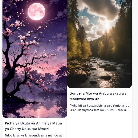
mawingu yaliyotawanyika. Inafaa kabisa
kama mandhari ya asili kwa ajili ya
kompyuta za mezani au vifaa vya
mkononi, mandhari hii ya kustaajabisha
inaleta utulivu na uzuri wa majira ya vuli.
Bora kwa wapenzi wa asili wanaotafuta
mandhari ya hali ya juu ya kupendeza.
Bonde la Mto wa Ajabu wakati wa
Machweo kwa 4K
Picha hii ya kustaajabisha ya azimio la juu
la 4K inaonyesha mto wa utulivu unapita
kwenye bonde la msitu wenye miti mingi
wakati wa machweo. Mionzi ya jua inapita
Picha ya Ukuta ya Anime ya Maua
kwenye mawingu laini, ikitoa rangi ya
dhahabu ya joto juu ya miti ya kijani
ya Cherry Usiku wa Mwezi
kibichi na mkondo wa mawe. Majani ya
Tukio la usiku la kupendeza la mtindo wa
vuli yenye rangi nyangavu yanaongeza