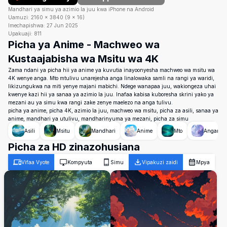
Mandhari ya simu ya azimio la juu kwa iPhone na Android
Uamuzi:
2160
×
3840
(
9
×
16
)
Imechapishwa:
27 Jun 2025
Upakuaji:
811
Picha ya Anime - Machweo wa
Kustaajabisha wa Msitu wa 4K
Zama ndani ya picha hii ya anime ya kuvutia inayoonyesha machweo wa msitu wa
4K wenye anga. Mto mtulivu unarejesha anga linalowaka samli na rangi ya waridi,
likizungukwa na miti yenye majani mabichi. Ndege wanapaa juu, wakiongeza uhai
kwenye kazi hii ya sanaa ya azimio la juu. Inafaa kabisa kuboresha skrini yako ya
mezani au ya simu kwa rangi zake zenye maelezo na anga tulivu.
picha ya anime, picha 4K, azimio la juu, machweo wa msitu, picha za asili, sanaa ya
anime, mandhari ya utulivu, mandharinyuma ya mezani, picha za simu
Asili
Msitu
Mandhari
Anime
Mto
Angani
Picha za HD zinazohusiana
Vifaa Vyote
Kompyuta
Simu
Vipakuzi zaidi
Mpya