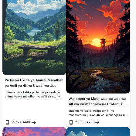
Picha ya Ukuta ya Anime: Mandhari
ya Asili ya 4K ya Uwazi wa Juu
Jitumbukize katika picha hii ya ukuta ya
anime yenye mandhari ya asili ya utulivu
Wallpaper ya Machweo wa Jua wa
katika ubora wa juu wa 4K. Ziwa tulivu
4K wa Kushangaza na Ufafanuzi
limekaa kati ya milima yenye kijani
wa Juu
kibichi, limezungukwa na miti mikubwa
Jizamishe katika wallpaper hii ya
na jua lenye mng'ao linaangaza miale ya
machweo wa jua wa 4K wa kushangaza na
dhahabu. Benchi la mbao linakaribisha
wa ufafanuzi wa juu. Inajumuisha anga
2575
×
4406
2100
×
4200
tafakari ya amani, likichanganya rangi
yenye rangi na mawingu ya moto ya rangi
Fungua
Fungua
zilizo hai na sanaa yenye undani wa hali
ya waridi na machungwa, msitu wenye
ya juu. Inafaa kwa kuboresha skrini yako
utulivu, mto mwinamo, na umbo la mnara
ya kompyuta au simu ya mkononi kwa