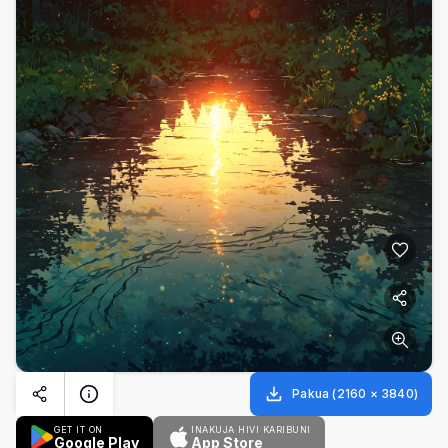
Pakua
(
2160
×
3840
)
GET IT ON
INAKUJA HIVI KARIBUNI
Google Play
App Store