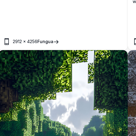
w
mandhari ya hali ya juu ya kupendeza.
m
y
2912
×
4256
Fungua