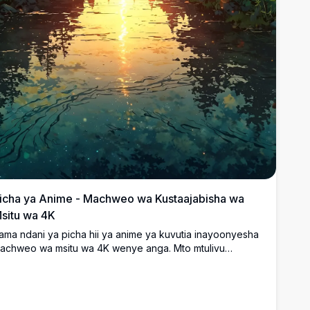
icha ya Anime - Machweo wa Kustaajabisha wa
situ wa 4K
ama ndani ya picha hii ya anime ya kuvutia inayoonyesha
achweo wa msitu wa 4K wenye anga. Mto mtulivu
narejesha anga linalowaka samli na rangi ya waridi,
ikizungukwa na miti yenye majani mabichi. Ndege wanapaa
uu, wakiongeza uhai kwenye kazi hii ya sanaa ya azimio la
uu. Inafaa kabisa kuboresha skrini yako ya mezani au ya