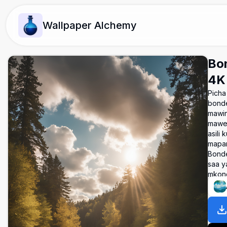
Wallpaper Alchemy
Bo
4K
Picha
bonde
mawin
mawe.
asili
mapam
Bonde
saa ya
mkond