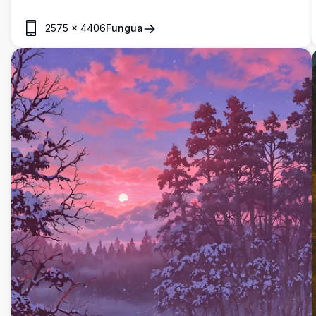
yako ya kompyuta au simu ya mkononi kwa picha zake za
kuvutia na za ubora wa juu.
2575
×
4406
Fungua