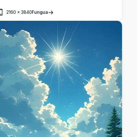
imu kwa rangi zake zenye maelezo na anga tulivu.
2160
×
3840
Fungua