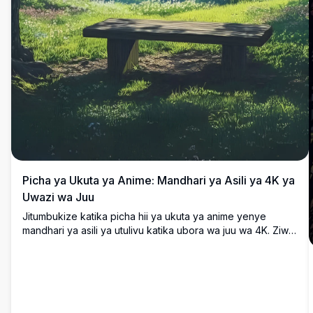
Picha ya Ukuta ya Anime: Mandhari ya Asili ya 4K ya
Uwazi wa Juu
Jitumbukize katika picha hii ya ukuta ya anime yenye
mandhari ya asili ya utulivu katika ubora wa juu wa 4K. Ziwa
tulivu limekaa kati ya milima yenye kijani kibichi,
limezungukwa na miti mikubwa na jua lenye mng'ao
linaangaza miale ya dhahabu. Benchi la mbao linakaribisha
tafakari ya amani, likichanganya rangi zilizo hai na sanaa
yenye undani wa hali ya juu. Inafaa kwa kuboresha skrini