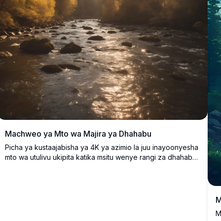
Machweo ya Mto wa Majira ya Dhahabu
Picha ya kustaajabisha ya 4K ya azimio la juu inayoonyesha
mto wa utulivu ukipita katika msitu wenye rangi za dhahabu
za majira ya vuli. Jua linazama nyuma ya miti mirefu ya pine,
ikitoa mng'ao wa joto na miale ya jua ya kushangaza kupitia
mawingu yaliyotawanyika. Inafaa kabisa kama mandhari ya
asili kwa ajili ya kompyuta za mezani au vifaa vya mkononi,
M
mandhari hii ya kustaajabisha inaleta utulivu na uzuri wa
M
majira ya vuli. Bora kwa wapenzi wa asili wanaotafuta