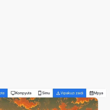
ote
Kompyuta
Simu
Vipakuzi zaidi
Mpya