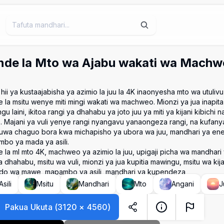
nde la Mto wa Ajabu wakati wa Machw
 hii ya kustaajabisha ya azimio la juu la 4K inaonyesha mto wa utuli
 la msitu wenye miti mingi wakati wa machweo. Mionzi ya jua inapi
gu laini, ikitoa rangi ya dhahabu ya joto juu ya miti ya kijani kibich
 Majani ya vuli yenye rangi nyangavu yanaongeza rangi, na kufanya
 kuwa chaguo bora kwa michapisho ya ubora wa juu, mandhari ya ene
bo ya mada ya asili.
 la mI mto 4K, machweo ya azimio la juu, upigaji picha wa mandhari ya
 dhahabu, msitu wa vuli, mionzi ya jua kupitia mawingu, msitu wa kijan
o wa mawe, mapambo ya asili, mandhari ya kupendeza
Asili
Msitu
Mandhari
Mto
Angani
J
Pakua Ukuta
(
3120
×
4560
)