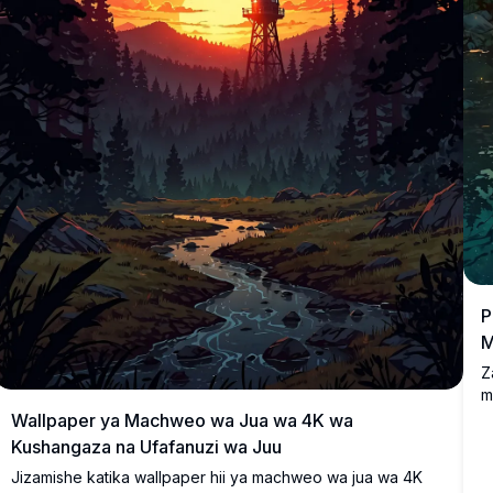
P
M
Z
m
u
Wallpaper ya Machweo wa Jua wa 4K wa
l
Kushangaza na Ufafanuzi wa Juu
j
Jizamishe katika wallpaper hii ya machweo wa jua wa 4K
j