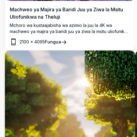
Machweo ya Majira ya Baridi Juu ya Ziwa la Msitu
Uliofunikwa na Theluji
Mchoro wa kustaajabisha wa azimio la juu la 4K wa
machweo ya majira ya baridi juu ya ziwa la msitu uliofunikwa
na theluji. Anga inang’aa na rangi za pinki na zambarau
2100
×
4095
Fungua
zenye uchangamfu, zikiakisi kwenye maji tulivu. Miti
iliyofunikwa na theluji na uzio wa mbao huchukua mandhari
ya amani, huku matunda mekundu yakiongeza rangi ya
kupendeza. Bora kwa wapenzi wa asili na w pendaji wa
sanaa wanaotafuta mandhari ya majira ya baridi ya amani na
ya ubora wa juu.