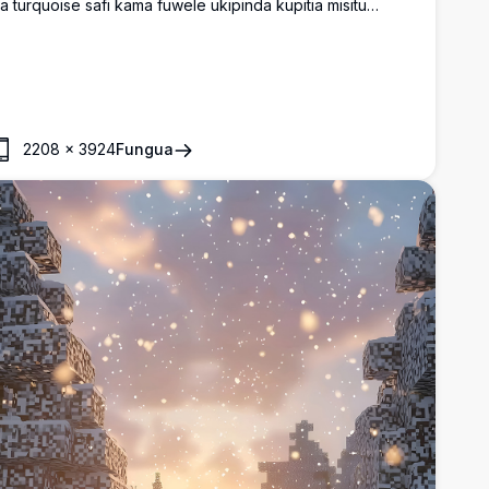
a turquoise safi kama fuwele ukipinda kupitia misitu
inene ya mierezi, na mlima wenye theluji nyuma yake chini
a mwanga wa jua unaong'aa na mawingu ya kushangaza.
2208
×
3924
Fungua