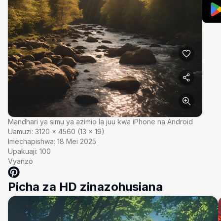
Mandhari ya simu ya azimio la juu kwa iPhone na Android
Uamuzi:
3120
×
4560
(
13
×
19
)
Imechapishwa:
18 Mei 2025
Upakuaji:
100
Vyanzo
Picha za HD zinazohusiana