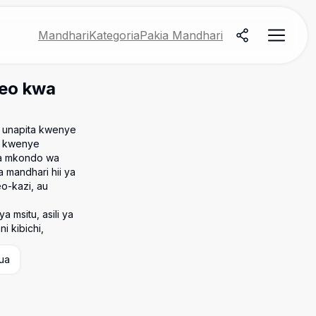
Mandhari
Kategoria
Pakia Mandhari
eo kwa
vu unapita kwenye
ta kwenye
i na mkondo wa
 mandhari hii ya
o-kazi, au
 msitu, asili ya
i kibichi,
ua