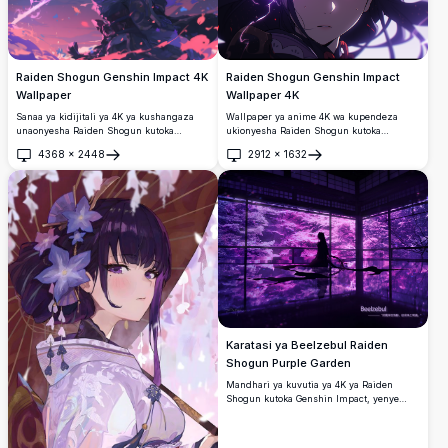
Raiden Shogun Genshin Impact 4K
Raiden Shogun Genshin Impact
Wallpaper
Wallpaper 4K
Sanaa ya kidijitali ya 4K ya kushangaza
Wallpaper ya anime 4K wa kupendeza
unaonyesha Raiden Shogun kutoka
ukionyesha Raiden Shogun kutoka
Genshin Impact akishika upanga wake wa
Genshin Impact na macho ya zambarau
4368
×
2448
2912
×
1632
electro kati ya nishati ya zambarau
yanayong'aa pamoja na athari za umeme
Fungua
Fungua
inayozunguka na mapetali ya maua ya
za kipekee. Sanaa ya ufumbuzi wa juu
cherry. Mchoro wa hali ya juu wa mtindo
inayoonyesha Electro Archon katika
wa anime mkamilifu kwa mandhari za
mazingira ya giza yanayovutia na mwanga
desktop na rangi za zambarau na waridi
wa kiroho na vipengele vya kuona
zenye mwanga zinazounda mazingira ya
vinavyoenda.
mapigano ya kipekee.
Karatasi ya Beelzebul Raiden
Shogun Purple Garden
Mandhari ya kuvutia ya 4K ya Raiden
Shogun kutoka Genshin Impact, yenye
mchoro unaovutia wa bustani ya Kijapani
yenye mwanga wa zambarau.