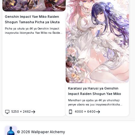
Genshin Impact Yae Miko Raiden
Shogun Tamasha Picha ya Ukuta
Picha ya ukuta ya 4K ya Genshin Impact
inayovutia ikionyesha Yae Miko na Raiden
Shogun katika tamasha la usiku la
Kijapani lenye rangi nyingi,
limezungukwa na fataki, taa, na maua ya
cherry pamoja na wahusika wengine
wapendwa.
Karatasi ya Harusi ya Genshin
Impact Raiden Shogun Yae Miko
Mandhari ya ajabu ya 4K ya uhuishaji
yenye ubora wa juu inayowashirikisha
Raiden Shogun na Yae Miko kutoka
5250
×
2462
4000
×
6400
Genshin Impact wakiwa wamevalia mavazi
Fungua
Fungua
meupe ya kifahari ya maharusi,
yaliyopambwa kwa vifaa vya maua,
yamezungukwa na waridi laini na utepe
katika urembo wa ndoto.
©
2026
Wallpaper Alchemy