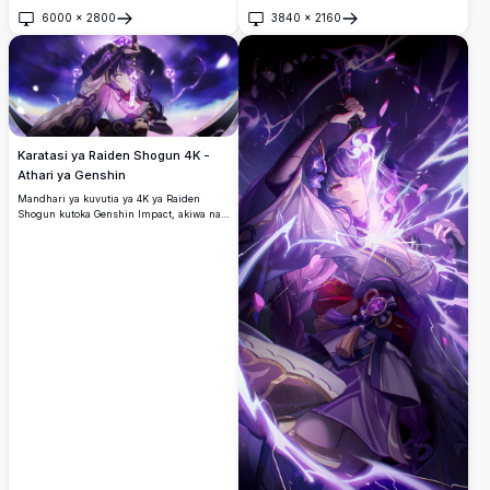
chenye maua ya cherry yanayong'aa,
ametumia blade yake ya kielektroniki huku
kipepeo wa rangi ya kijani kibichi,
6000
×
2800
3840
×
2160
nishati ya zambarau ikizunguka.
Fungua
Fungua
mwavuli mwekundu na petali za kichawi
zinazopeperuka usiku kucha.
Karatasi ya Raiden Shogun 4K -
Athari ya Genshin
Mandhari ya kuvutia ya 4K ya Raiden
Shogun kutoka Genshin Impact, akiwa na
blade yake ya kielektroniki yenye umeme
wa zambarau na alama zinazometa za
Inazuma.