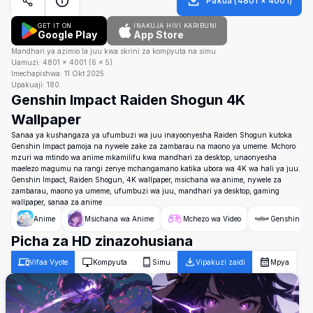
Pakua
(
4801
×
4001
)
GET IT ON
INAKUJA HIVI KARIBUNI
Google Play
App Store
Mandhari ya azimio la juu kwa skrini za kompyuta na simu
Uamuzi:
4801
×
4001
(
6
×
5
)
Imechapishwa:
11 Okt 2025
Upakuaji:
180
Genshin Impact Raiden Shogun 4K
Wallpaper
Sanaa ya kushangaza ya ufumbuzi wa juu inayoonyesha Raiden Shogun kutoka
Genshin Impact pamoja na nywele zake za zambarau na maono ya umeme. Mchoro
mzuri wa mtindo wa anime mkamilifu kwa mandhari za desktop, unaonyesha
maelezo magumu na rangi zenye mchangamano katika ubora wa 4K wa hali ya juu.
Genshin Impact, Raiden Shogun, 4K wallpaper, msichana wa anime, nywele za
zambarau, maono ya umeme, ufumbuzi wa juu, mandhari ya desktop, gaming
wallpaper, sanaa za anime
Anime
Msichana wa Anime
Mchezo wa Video
Genshin Imp
Picha za HD zinazohusiana
Vifaa Vyote
Kompyuta
Simu
Vipakuzi zaidi
Mpya