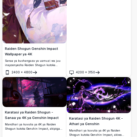
Raiden Shogun Genshin Impact
Wallpaper ya 4K
Sanaa ya kushangaza ya uamuzi wa juu
inayoonyesha Raiden Shogun kutoka
Genshin Impact akiwa amevaa kimono ya
2400
×
4800
4200
×
3150
kijapani cha jadi kilichopambwa na maua
Fungua
Fungua
ya urujuani. Mapetali mazuri ya cherry
blossom yanaanguka karibu na umbo lake
la kimaridadi, yakiunda mazingira ya
utulivu na ya kisiri yanayofaa kwa wapenzi
wa anime.
Karatasi ya Raiden Shogun -
Sanaa ya 4K ya Genshin Impact
Karatasi ya Raiden Shogun 4K -
Athari ya Genshin
Mandhari ya kuvutia ya 4K ya Raiden
Shogun kutoka Genshin Impact, akipiga
Mandhari ya kuvutia ya 4K ya Raiden
magoti katika chumba cheusi cha Kijapani
Shogun kutoka Genshin Impact, akiwa