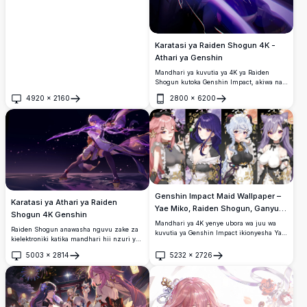
Karatasi ya Raiden Shogun 4K -
Athari ya Genshin
Mandhari ya kuvutia ya 4K ya Raiden
Shogun kutoka Genshin Impact, akiwa na
katana yake ya kielektroniki na nishati kali
4920
×
2160
2800
×
6200
ya umeme ya zambarau.
Fungua
Fungua
Genshin Impact Maid Wallpaper –
Karatasi ya Athari ya Raiden
Yae Miko, Raiden Shogun, Ganyu
Shogun 4K Genshin
na Keqing 4K
Mandhari ya 4K yenye ubora wa juu wa
Raiden Shogun anawasha nguvu zake za
kuvutia ya Genshin Impact ikionyesha Yae
kielektroniki katika mandhari hii nzuri ya
Miko, Raiden Shogun, Ganyu, na Keqing
4K Genshin Impact.
wakivaa mavazi ya maid yenye urembo.
5003
×
2814
5232
×
2726
Fungua
Fungua
Sanaa ya anime yenye maelezo mazuri na
mandhari ya maua, mapambo ya
dhahabu, na urembo wa giza unaofaa kwa
skrini za kompyuta na simu.