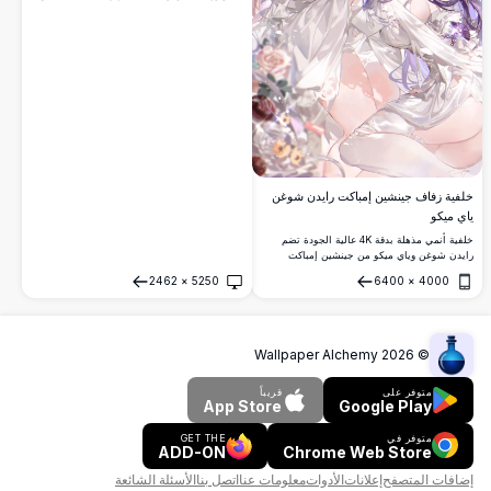
بالحياة، محاطتين بالألعاب النارية والفوانيس وأزهار
الكرز مع شخصيات أخرى محبوبة.
خلفية زفاف جينشين إمباكت رايدن شوغن
ياي ميكو
خلفية أنمي مذهلة بدقة 4K عالية الجودة تضم
رايدن شوغن وياي ميكو من جينشين إمباكت
بفساتين زفاف بيضاء أنيقة، مزينة بإكسسوارات
2462
×
5250
6400
×
4000
زهرية، محاطة بورود ناعمة وأشرطة في جمالية
فتح
فتح
حالمة.
Wallpaper Alchemy
2026
©
متوفر على
قريباً
App Store
Google Play
متوفر في
GET THE
ADD-ON
Chrome Web Store
إضافات المتصفح
إعلانات
الأدوات
معلومات عنا
اتصل بنا
الأسئلة الشائعة