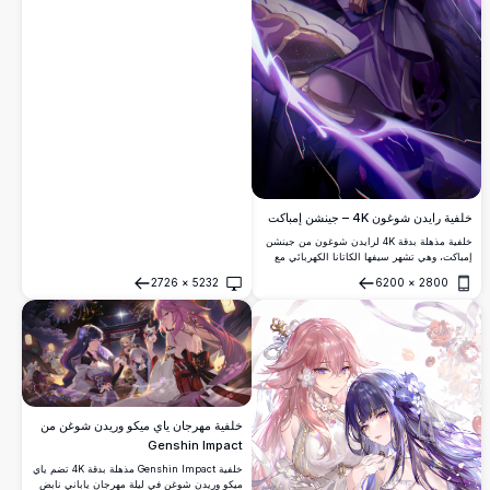
خلفية رايدن شوغون 4K – جينشن إمباكت
خلفية مذهلة بدقة 4K لرايدن شوغون من جينشن
إمباكت، وهي تشهر سيفها الكاتانا الكهربائي مع
طاقة برق بنفسجية شرسة. يشع كيمونوها الأنيق
2726
×
5232
6200
×
2800
وأسلوبها الديناميكي بقوة إلهية في هذا الفن
فتح
فتح
الإبداعي بالدقة الفائقة.
خلفية مهرجان ياي ميكو وريدن شوغن من
Genshin Impact
خلفية Genshin Impact مذهلة بدقة 4K تضم ياي
ميكو وريدن شوغن في ليلة مهرجان ياباني نابض