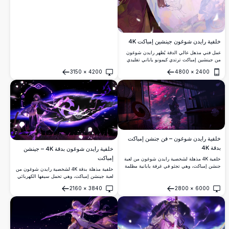
خلفية رايدن شوغون جينشين إمباكت 4K
عمل فني مذهل عالي الدقة يُظهر رايدن شوغون
من جينشين إمباكت ترتدي كيمونو ياباني تقليدي
مُزين بالزهور البنفسجية. تتساقط بتلات أزهار
3150
×
4200
4800
×
2400
الكرز الجميلة حول شخصيتها الأنيقة، مما يخلق
فتح
فتح
جواً هادئاً وصوفياً مثالي لعشاق الأنمي.
خلفية رايدن شوغون – فن جنشن إمباكت
بدقة 4K
خلفية رايدن شوغون بدقة 4K – جينشن
إمباكت
خلفية 4K مذهلة لشخصية رايدن شوغون من لعبة
جنشن إمباكت، وهي تجثو في غرفة يابانية مظلمة
خلفية مذهلة بدقة 4K لشخصية رايدن شوغون من
مع أزهار الكرز المتوهجة، وفراشة زرقاء مخضرة،
لعبة جينشن إمباكت، وهي تحمل سيفها الكهربائي
ومظلة حمراء، وبتلات سحرية تتطاير في الليل.
وسط طاقة بنفسجية دوامية. عمل فني عالي الدقة
2160
×
3840
2800
×
6000
يتميز بإضاءة درامية وأجواء مظلمة وتفاصيل دقيقة
فتح
فتح
للشخصية.