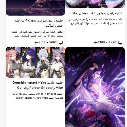
خلفية رايدن شوغون 4K – جينشن إمباكت
خلفية مذهلة بدقة 4K لشخصية رايدن شوغون من
خلفية رايدن شوغون بدقة 4K من لعبة
لعبة جينشن إمباكت، تحمل سيفها الكهربائي مع
جنشن إمباكت
صواعق برق بنفسجية ورموز إينازوما المضيئة.
عمل فني فائق الدقة مثالي لخلفيات سطح المكتب
تطلق رايدن شوغون قوتها الكهربائية في خلفية
والجوال.
مذهلة بدقة 4K من لعبة جنشن إمباكت. تحمل
أركون الكهرباء سيفها البنفسجي المضيء واقفةً
2814
×
5003
2160
×
4920
على الماء تحت سماء مظلمة وغامضة مع بتلات
فتح
فتح
الساكورا.
خلفية خادمة Genshin Impact – Yae
Miko وRaiden Shogun وGanyu
وKeqing بدقة 4K
خلفية Genshin Impact مذهلة بدقة 4K عالية
الوضوح تضم Yae Miko وRaiden Shogun
وGanyu وKeqing بأزياء خادمات أنيقة. فن أنمي
رائع بتفاصيل دقيقة مع خلفيات زهرية ولمسات
ذهبية وجمالية داكنة مثالية لشاشات سطح المكتب
والجوال.