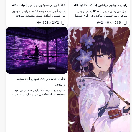
رايدن شوغون جينشين إمباكت خلفية 4K
خلفية رايدن شوغون جينشين إمباكت 4K
عمل فني رقمي مذهل بدقة 4K يعرض رايدن
خلفية أنمي مذهلة بدقة 4K تضم رايدن شوغون
شوغون من جينشين إمباكت وهي تلوح بسيفها
من جينشين إمباكت بعيون بنفسجية متوهجة
الكهربائي وسط طاقة بنفسجية دوامة وبتلات زهر
وتأثيرات برق دراماتيكية. عمل فني عالي الدقة
1632
×
2912
2448
×
4368
الكرز. رسم توضيحي عالي الدقة بأسلوب الأنمي
يعرض أرشون الكهرباء في جو مظلم ساحر مع
فتح
فتح
مثالي لخلفيات سطح المكتب مع لوحة ألوان
إضاءة أثيرية وعناصر بصرية ديناميكية.
بنفسجية ووردية نابضة بالحياة تخلق جو معركة
ملحمية.
خلفية حديقة رايدن شوغن البنفسجية
بيلزيبول
خلفية مذهلة بدقة 4K لرايدن شوغن من لعبة
Genshin Impact، في صورة ظلية أمام حديقة
يابانية مضاءة بضوء بنفسجي خلاب. الأرضيات
العاكسة وأشجار الكرز المتوهجة تخلق أجواءً أثيرية
وسينمائية.