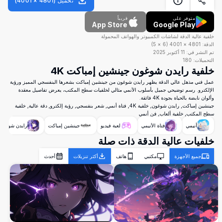
تحميل
(
4801
×
4001
)
متوفر على
قريباً
App Store
Google Play
خلفية عالية الدقة لشاشات الكمبيوتر والهواتف المحمولة
الدقة:
4801
×
4001
(
6
×
5
)
تم النشر في:
11 أكتوبر 2025
التحميلات:
180
خلفية رايدن شوغون جينشين إمباكت 4K
عمل فني مذهل عالي الدقة يظهر رايدن شوغون من جينشين إمباكت بشعرها البنفسجي المميز ورؤية
الإلكترو. رسم توضيحي جميل بأسلوب الأنمي مثالي لخلفيات سطح المكتب، يعرض تفاصيل معقدة
وألوان نابضة بالحياة بجودة 4K فائقة.
جينشين إمباكت, رايدن شوغون, خلفية 4K, فتاة أنمي, شعر بنفسجي, رؤية إلكترو, دقة عالية, خلفية
سطح المكتب, خلفية ألعاب, فن أنمي
أنيمي
فتاة الأنيمي
لعبة فيديو
جينشين إمباكت
رايدن شوغون 
خلفيات عالية الدقة ذات صلة
جميع الأجهزة
مكتبي
هاتف
أكثر تنزيلات
أحدث