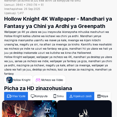
Mandhari ya azimio la juu kwa skrini za kompyuta na simu
Uamuzi:
3840
×
2160
(
16
×
9
)
Imechapishwa:
26 Sep 2025
Upakuaji:
1,417
Hollow Knight 4K Wallpaper - Mandhari ya
Fantasy ya Chini ya Ardhi ya Greenpath
Wallpaper ya 4K ya ubora wa juu inayovutia ikionayosha mhusika mashuhuri wa
Hollow Knight katika ufalme wa kichawi wa chini ya ardhi. Mandhari yenye
mazingira inaonyesha usanifu wa mawe ya kale, mwanga wa kijani kibichi
unaong'aa, magofu ya siri, na athari za mwanga za kiroho. Kamilifu kwa mashabiki
wa michezo ya indie na uzuri wa fantasy wa giza, mandhari hii ya ubora wa hali ya
juu ya desktop inakamata uzuri wa kutisha wa kina cha Hallownest.
Hollow Knight wallpaper, wallpaper ya mchezo wa 4K, mandhari ya desktop ya ubora
wa juu, sanaa ya mchezo wa indie, wallpaper ya fantasy ya giza, mandhari ya chini
ya ardhi, mazingira ya kichawi, magofu ya kale, athari za mwanga, wallpaper ya
ubora wa hali ya juu, desktop ya mchezo, kazi za sanaa za mazingira, mandhari ya
fantasy
Hollow Knight
Mchezo wa Video
Picha za HD zinazohusiana
Vifaa Vyote
Kompyuta
Simu
Vipakuzi zaidi
Mpya