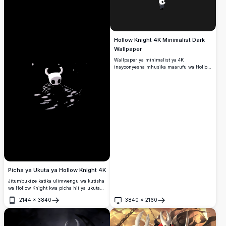
Hollow Knight 4K Minimalist Dark
Wallpaper
Wallpaper ya minimalist ya 4K
inayoonyesha mhusika maarufu wa Hollow
Knight kwenye mandhari nyeusi laini.
Sanaa ya ufumbuzi wa juu kamili kwa
mashabiki wa mchezo wa indie
unaopendwa, ikitoa mvuto wa mazuri safi
kwa maonyesho ya desktop na simu.
Picha ya Ukuta ya Hollow Knight 4K
Jitumbukize katika ulimwengu wa kutisha
wa Hollow Knight kwa picha hii ya ukuta
ya 4K yenye azimio la juu.
2144
×
3840
3840
×
2160
Inayomtambulisha mhusika maarufu
Fungua
Fungua
katika mazingira ya giza na yenye anga,
picha hii ya ukuta inakamata uzuri mzuri
na siri ya mchezo. Inafaa kwa mashabiki