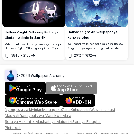
inayoonyesha mtindo wa kipekee wa sanaa
kimysterioso na anga la kuvutia kamili kwa
wa mchezo na uzuri wa anga.
wapenzi wa michezo na mandhari za
skrini.
Hollow Knight 4K Wallpaper ya
Hollow Knight: Silksong Picha ya
Roho ya Bluu
Ukuta - Azimio la Juu 4K
Wallpaper ya kupendeza ya 4K ya Hollow
Pata uzoefu wa dunia ya kustaajabisha ya
Knight inayoonyesha Knight akikabiliana
Hollow Knight: Silksong na picha hii ya
na kiumbe cha kiroho cha bluu chenye
ukuta ya kushangaza ya 4K. Ikionyesha
3840
×
2160
2912
×
1632
utukufu kilichozungukwa na vipepeo vya
wahusika maarufu katika maelezo yaliyo
Fungua
Fungua
ethereal. Sanaa ya utambuzi wa juu
hai, picha hii ya uamuzi wa juu ni
inayonasa mazingira ya fumbo ya mchezo
kamilifu kwa mashabiki wanaotaka kuleta
na rangi nzuri za bluu na athari za
tukio la Hallownest kwenye skrini ya
mwanga wa mazingira.
kompyuta au simu yao.
©
2026
Wallpaper Alchemy
GET IT ON
INAKUJA HIVI KARIBUNI
Google Play
App Store
Inapatikana katika
GET THE
Chrome Web Store
ADD-ON
Nyongeza za kivinjari
Matangazo
Zana
Kuhusu sisi
Wasiliana nasi
Maswali Yanayoulizwa Mara kwa Mara
Sera ya Hakimiliki
Masharti ya Matumizi
Sera ya Faragha
Pinterest
English
简体中文
हिन्दी
Español
Français
العربية
Português
বাংলা
Русский
اردو
Bahasa Indonesia