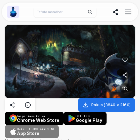
Wallpaper Alchemy
Pakua
(
3840
×
2160
)
Inapatikana katika
GET IT ON
Chrome Web Store
Google Play
INAKUJA HIVI KARIBUNI
App Store