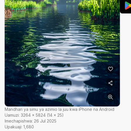
Mandhari ya simu ya azimio la juu kwa iPhone na Android
Uamuzi:
3264
×
5824
(
14
×
25
)
Imechapishwa:
26 Jul 2025
Upakuaji:
1,680