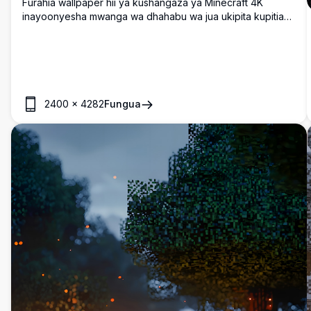
Furahia wallpaper hii ya kushangaza ya Minecraft 4K
inayoonyesha mwanga wa dhahabu wa jua ukipita kupitia
utando wa msitu mzuri. Picha ya utofauti wa juu inakamata
mwingiliano wa uchawi wa mwanga na vivuli kati ya miti
mirefu, ikiunda mazingira tulivu na ya kuvutia ya msituni.
2400
×
4282
Fungua