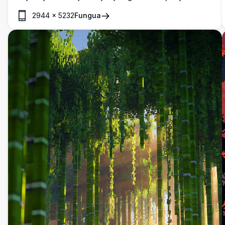
machungwa na mekundu kama moto kando ya mto wa
2944
×
5232
Fungua
amani. Mandhari iliyofunikwa na theluji inaunda mandhari ya
uchawi ya mpito wa isimu na majani yaliyoanguka yakielea
juu ya maji meupe kama jiwe la thamani.