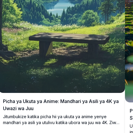
Picha ya Ukuta ya Anime: Mandhari ya Asili ya 4K ya
Uwazi wa Juu
P
Jitumbukize katika picha hii ya ukuta ya anime yenye
S
mandhari ya asili ya utulivu katika ubora wa juu wa 4K. Ziwa
U
tulivu limekaa kati ya milima yenye kijani kibichi,
i