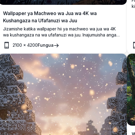
F
k
y
Wallpaper ya Machweo wa Jua wa 4K wa
m
Kushangaza na Ufafanuzi wa Juu
j
Jizamishe katika wallpaper hii ya machweo wa jua wa 4K
wa kushangaza na wa ufafanuzi wa juu. Inajumuisha anga
yenye rangi na mawingu ya moto ya rangi ya waridi na
2100
×
4200
Fungua
machungwa, msitu wenye utulivu, mto mwinamo, na umbo la
mnara wa maji dhidi ya milima ya mbali. Bora kwa kuboresha
desktop yako au skrini ya simu kwa rangi zake zenye
maelezo na anga tulivu. Inafaa kwa wapenda mazingira
wanaotafuta usuli wa ubora wa juu.
W