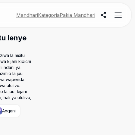
Mandhari
Kategoria
Pakia Mandhari
tu lenye
ziwa la msitu
wa kijani kibichi
li ndani ya
zimio la juu
 kwa wapenda
a utulivu.
 la juu, kijani
hali ya utulivu,
Angani