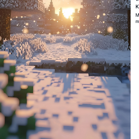
K
M
m
s
y
h