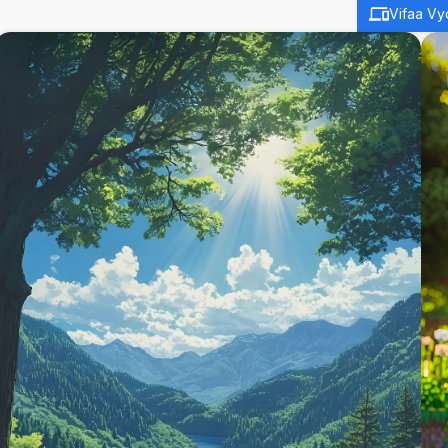
Vifaa Vy