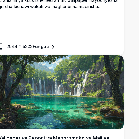
urahia hii ya kutisha Minecraft 4K wallpaper inayoonyesha
ijiji cha kichawi wakati wa magharibi na madirisha
anayong'aa, taa zinazoelea, na mwanga wa amani wa
fereji. Sanaa hii ya uongozi wa juu inashika mazingira ya
oto ya jioni ya starehe katika ulimwengu wa pixel.
2944
×
5232
Fungua
allpaper ya Peponi ya Maporomoko ya Maji ya