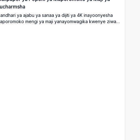
ucharmsha
andhari ya ajabu ya sanaa ya dijiti ya 4K inayoonyesha
aporomoko mengi ya maji yanayomwagika kwenye ziwa
afi la rangi ya bluu-kijani, lililozungukwa na miti ya kale
enye kijani kibichi na miamba yenye nguvu, ikichochea
isia za peponi ya asili tulivu na isiyoguswa.