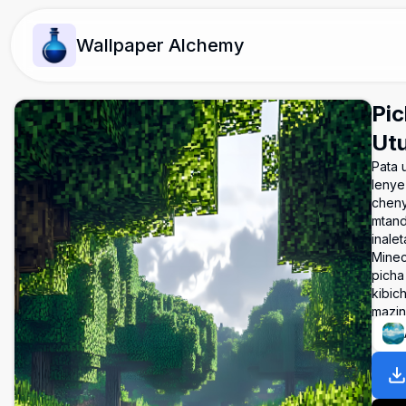
Wallpaper Alchemy
Pic
Utu
Pata 
lenye
cheny
mtand
inale
Minec
picha 
kibic
mazin