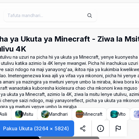
ha ya Ukuta ya Minecraft - Ziwa la Msi
livu 4K
utulivu na uzuri na picha hii ya ukuta ya Minecraft, yenye kuonyesha 
 utulivu katika azimio la 4K lenye mwangwi. Picha hii inachukua uzuri 
e saizi ndogo na maji yanayong'aa, ikitoa njia ya kukimbia kwelikwe
ao. Imetengenezwa kwa ajili ya vifaa vya mkononi, picha hii yenye a
ta amani ya mazingira ya mwituni yenye umbo la miraba, ikiwa bora
raft wanaotaka kuboresha kiolesura chao cha mkononi kwa mguso w
ya ukuta ya Minecraft, azimio la 4K, ziwa la msitu lenye utulivu, azimio
hi chenye saizi ndogo, maji yanayoreflect, picha ya ukuta ya mkononi, 
gira ya mwituni yenye umbo la miraba
Asili
Msitu
Mandhari
Minecraft
Mto
Pakua Ukuta
(
3264
×
5824
)