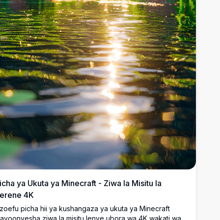
icha ya Ukuta ya Minecraft - Ziwa la Misitu la
erene 4K
zoefu picha hii ya kushangaza ya ukuta ya Minecraft
nayoonyesha ziwa la misitu lenye ubora wa 4K wakati wa