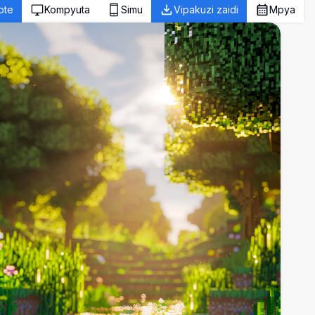
ote
Kompyuta
Simu
Vipakuzi zaidi
Mpya