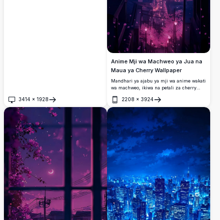
Anime Mji wa Machweo ya Jua na
Maua ya Cherry Wallpaper
Mandhari ya ajabu ya mji wa anime wakati
wa machweo, ikiwa na petali za cherry
blossom zikielea kwenye anga ya rangi ya
3414
×
1928
2208
×
3924
zambarau na waridi inayong'aa. Taa za
Fungua
Fungua
mji zinaangazia barabara ndefu
inayoendelea hadi upeo wa macho wa mji
unaong'aa.