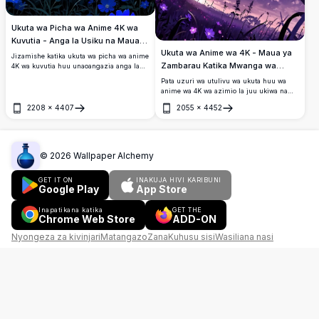
Ukuta wa Picha wa Anime 4K wa
Kuvutia - Anga la Usiku na Maua
Ukuta wa Anime wa 4K - Maua ya
ya Bluu
Jizamishe katika ukuta wa picha wa anime
Zambarau Katika Mwanga wa
4K wa kuvutia huu unaoangazia anga la
usiku tulivu na mwezi kamili unaong'aa
Mwezi
Pata uzuri wa utulivu wa ukuta huu wa
juu ya shamba la maua ya bluu yenye
anime wa 4K wa azimio la juu ukiwa na
uchangamfu. Picha hii ya azimio la juu
mwezi mkamilifu unaoangaza maua ya
inashika rangi za wazi na maelezo ya
2208
×
4407
2055
×
4452
zambarau yenye nguvu dhidi ya anga ya
Fungua
Fungua
kina, ikamilifu kwa ajili ya kuboresha
jioni. Kamili kwa kuongeza mguso wa
skrini yako ya desktop au simu. Inafaa kwa
utulivu na uzuri kwenye skrini yako ya
wapenzi wa anime wanaotafuta mandhari
desktop au simu.
ya amani ya azimio la juu. Pakua ukuta wa
©
2026
Wallpaper Alchemy
picha wa anime 4K wa kuvutia huu leo!
GET IT ON
INAKUJA HIVI KARIBUNI
Google Play
App Store
Inapatikana katika
GET THE
Chrome Web Store
ADD-ON
Nyongeza za kivinjari
Matangazo
Zana
Kuhusu sisi
Wasiliana nasi
Maswali Yanayoulizwa Mara kwa Mara
Sera ya Hakimiliki
Masharti ya Matumizi
Sera ya Faragha
Pinterest
English
简体中文
हिन्दी
Español
Français
العربية
Português
বাংলা
Русский
اردو
Bahasa Indonesia
فارسی
Deutsch
日本語
Türkçe
Tiếng Việt
தமிழ்
Italiano
Tagalog
Hausa
Kiswahili
한국어
ไทย