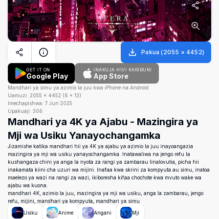
Pakua
(
2055
×
4452
)
GET IT ON
INAKUJA HIVI KARIBUNI
Google Play
App Store
Mandhari ya simu ya azimio la juu kwa iPhone na Android
Uamuzi:
2055
×
4452
(
6
×
13
)
Imechapishwa:
7 Jun 2025
Upakuaji:
306
Mandhari ya 4K ya Ajabu - Mazingira ya
Mji wa Usiku Yanayochangamka
Jizamishe katika mandhari hii ya 4K ya ajabu ya azimio la juu inayoangazia
mazingira ya mji wa usiku yanayochangamka. Inatawaliwa na jengo refu la
kushangaza chini ya anga la nyota za rangi ya zambarau linalovutia, picha hii
inakamata kiini cha uzuri wa mijini. Inafaa kwa skrini za kompyuta au simu, inatoa
maelezo ya wazi na rangi za wazi, ikiboresha kifaa chochote kwa mvuto wake wa
ajabu wa kuona.
mandhari 4K, azimio la juu, mazingira ya mji wa usiku, anga la zambarau, jengo
refu, mijini, mandhari ya kompyuta, mandhari ya simu
Usiku
Anime
Angani
Mji