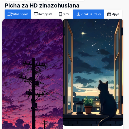
Picha za HD zinazohusiana
Vifaa Vyote
Kompyuta
Simu
Vipakuzi zaidi
Mpya