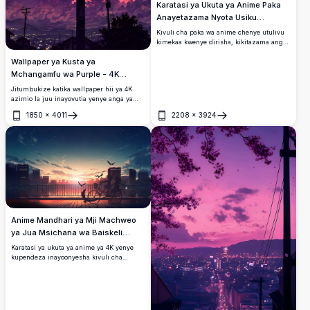
Karatasi ya Ukuta ya Anime Paka
Anayetazama Nyota Usiku
Dirishani
Kivuli cha paka wa anime chenye utulivu
kimekaa kwenye dirisha, kikitazama anga
ya usiku yenye nyota nyingi za kupendeza
Wallpaper ya Kusta ya
pamoja na nyota ya kupaa, paa
zinazong'aa, na mmea kwenye sufuria
Mchangamfu wa Purple - 4K
karibu na taa.
Azimio la Juu
Jitumbukize katika wallpaper hii ya 4K
azimio la juu inayovutia yenye anga ya
kupendeza ya zambarau wakati wa
1850
×
4011
2208
×
3924
machweo. Nguzo ndefu ya umeme na
Fungua
Fungua
waya inasimama kivuli dhidi ya mawingu
yenye rangi, ikijenga mandhari ya
kustaajabisha ya mijini. Inafaa kuboresha
skrini yako ya kompyuta au simu ya
mkononi na rangi zake za kuvutia na
uwazi wa kina. Inafaa kwa wapenzi wa
asili na wale wanaotafuta asili ya kipekee,
mwenye ubora wa juu.
Anime Mandhari ya Mji Machweo
ya Jua Msichana wa Baiskeli
Karatasi ya Ukuta
Karatasi ya ukuta ya anime ya 4K yenye
kupendeza inayoonyesha kivuli cha
msichana na baiskeli juu ya dari,
akitazama machweo ya jua yanayong'aa
mjini. Ndege wanaruka kwenye anga
yenye nyota inayovutia sana na vivuli vya
joto na baridi vya kushangaza.