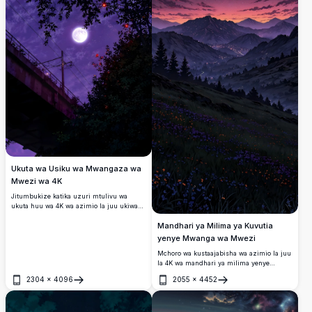
Ukuta wa Usiku wa Mwangaza wa
Mwezi wa 4K
Jitumbukize katika uzuri mtulivu wa
ukuta huu wa 4K wa azimio la juu ukiwa
na mwezi kamili unaong'aa uliowekwa
Mandhari ya Milima ya Kuvutia
katika matawi ya miti yenye silika. Anga la
zambarau lililo hai na maelezo maridadi
yenye Mwanga wa Mwezi
hufanya kuwa mazingira ya kuvutia kwa
Mchoro wa kustaajabisha wa azimio la juu
kifaa chochote, ikitoa angahewa tulivu na
la 4K wa mandhari ya milima yenye
yenye kuvutia.
mwanga wa mwezi, unaoonyesha anga la
2304
×
4096
2055
×
4452
usiku lenye uchangamfu na mwezi mpevu
Fungua
Fungua
unaong’aa. Eneo hilo lina milima
inayopindapinda iliyopambwa na maua ya
mwituni, bonde la utulivu lenye taa za