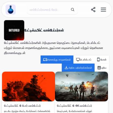
Wallpaper Alchemy
பேட்டில்ஃபீல்ட் வால்பேப்பர்கள்
பேட்டில்ஃபீல்ட் வால்பேப்பர்களின் அற்புதமான தொகுப்பை ஆராயுங்கள், டெஸ்க்டாப்
மற்றும் மொபைல் சாதனங்களுக்காக, துடிப்பான வடிவமைப்புகள் மற்றும் தெளிவான
தீர்மானங்களுடன்
அனைத்து சாதனங்கள்
டெஸ்க்டாப்
போன்
அதிக பதிவிறக்கங்கள்
புதிய
பேட்டில்ஃபீல்ட் 6 4K வால்பேப்பர்
பேட்டில்ஃபீல்ட் 6 போர் வால்பேப்பர்
வெடிப்புகள், போர்விமானங்கள் மற்றும்
நாடகீய ஆரஞ்சு-சிவப்பு போர்க்களப் பின்னணியில்