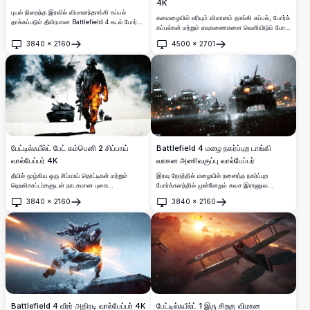
4K
புயல் நிறைந்த இரவில் விமானந்தாங்கி கப்பல்
கனமழையில் எரியும் விமானம் தாங்கி கப்பல், போர்க்
தாக்கப்படும் தீவிரமான Battlefield 4 கடல் போர்
கப்பல்கள் மற்றும் ஏவுகணைகளை வெளியிடும் போர்
காட்சி. போர் விமானங்கள் ஃப்ளேர்கள் வெளியிடும்
விமானங்களுடன் கூடிய புயல் நிறைந்த கடல் சூழலில்
போது டெக் தீயில் சூழ்கிறது, போர்க்கப்பல்கள்
3840
×
2160
4500
×
2701
பேட்டில்ஃபீல்ட் 4-இன் வியக்கத்தக்க கடற்படை போர்
திறக்கவும்
திறக்கவும்
குழப்பத்தை சுற்றி வளைக்கின்றன, உயர்
காட்சி.
தெளிவுத்திறன் விவரங்களுடன்.
பேட்டில்ஃபீல்ட் பேட் கம்பெனி 2 சிப்பாய்
Battlefield 4 மழை நகர்ப்புற டாங்கி
வால்பேப்பர் 4K
வாகன அணிவகுப்பு வால்பேப்பர்
தீயில் மூழ்கிய ஒரு சிப்பாய் தொட்டிகள் மற்றும்
இரவு நேரத்தில் மழையில் நனைந்த நகர்ப்புற
ஹெலிகாப்டர்களுடன் நாடகமான புகை
போர்க்களத்தில் முன்னேறும் கவச இராணுவ
மேகங்களுக்கிடையே போர் மண்டலத்தில்
வாகனங்களை சித்தரிக்கும் திரைப்படத்தன்மை
3840
×
2160
3840
×
2160
முன்னேறும் அற்புதமான பேட்டில்ஃபீல்ட் பேட் கம்பெனி
வாய்ந்த Battlefield 4 வால்பேப்பர்.劇的ான
திறக்கவும்
திறக்கவும்
2 வால்பேப்பர், 4K தெளிவுத்திறனில்.
போகே நகர விளக்குகளும் கனமழையும் ஒரு
தீவிரமான, சூழல் நிறைந்த போர் காட்சியை
உருவாக்குகின்றன.
Battlefield 4 வீரர் அதிரடி வால்பேப்பர் 4K
பேட்டில்ஃபீல்ட் 1 இரு சிறகு விமான