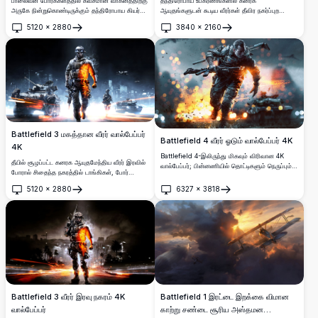
தந்திரோபாய உபகரணங்களில் கனரக
பாலைவன போர்க்களத்தில் கவசமான வாகனத்திற்கு
ஆயுதங்களுடன் கூடிய வீரர்கள் தீவிர நகர்ப்புற
அருகே நின்றுகொண்டிருக்கும் தந்திரோபாய கியர்
போரில் ஈடுபடும் உயர்-தெளிவுத்திறன் 4K
அணிந்த ஆயுதமேந்திய வீரர்களைக் கொண்ட
5120
×
2880
3840
×
2160
வால்பேப்பர். காட்சி இராணுவ பணியாளர்கள் மரத்
மகத்தான 4K இராணுவ வால்பேப்பர். விமானங்கள்
திறக்கவும்
திறக்கவும்
தடுப்புகளை மறைவிடமாக பயன்படுத்தி தூசி
மேலே பறக்கும் போது வெடிப்புகள் நாடகீய
நிறைந்த, போரால் பாதிக்கப்பட்ட சூழலில்
நிலப்பரப்பை ஒளிரவைத்து, கேமிங் ஆர்வலர்களுக்கு
ஆயுதங்களை வெடிக்கும் விரிவான அமைப்புகள்
ஏற்ற தீவிர போர் சூழலை உருவாக்குகிறது.
மற்றும் யதார்த்த ஒளி விளைவுகளுடன் காட்டுகிறது.
Battlefield 3 மகத்தான வீரர் வால்பேப்பர்
Battlefield 4 வீரர் ஓடும் வால்பேப்பர் 4K
4K
Battlefield 4-இலிருந்து மிகவும் விரிவான 4K
தீயில் சூழப்பட்ட கனரக ஆயுதமேந்திய வீரர் இரவில்
வால்பேப்பர்; பின்னணியில் தொட்டிகளும் நெருப்பும்
போரால் சிதைந்த நகரத்தில் டாங்கிகள், போர்
கொண்ட வெடிக்கும் போர்க்களத்தில் கனரக
விமானங்கள் மற்றும் வீரர்களுடன் முன்னேறும்
ஆயுதங்களுடன்돌진னும் ஒரு வீரனை
5120
×
2880
6327
×
3818
நாடகீய, உயர்-தெளிவுத்திறன் திரைப்பட காட்சியை
திறக்கவும்
திறக்கவும்
சித்தரிக்கிறது. விளையாட்டு ஆர்வலர்களுக்கு
கொண்ட அற்புதமான Battlefield 3 வால்பேப்பர்.
ஏற்றது.
Battlefield 3 வீரர் இரவு நகரம் 4K
Battlefield 1 இரட்டை இறக்கை விமான
வால்பேப்பர்
காற்று சண்டை சூரிய அஸ்தமன