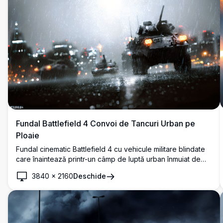
Fundal Battlefield 4 Convoi de Tancuri Urban pe
Ploaie
Fundal cinematic Battlefield 4 cu vehicule militare blindate
care înaintează printr-un câmp de luptă urban înmuiat de
ploaie, noaptea. Luminile bokeh dramatice ale orașului și
3840
×
2160
Deschide
ploaia torențială creează o scenă de război intensă și
atmosferică.