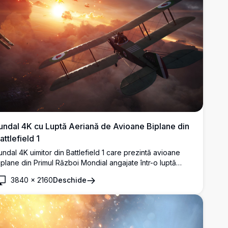
undal 4K cu Luptă Aeriană de Avioane Biplane din
attlefield 1
undal 4K uimitor din Battlefield 1 care prezintă avioane
iplane din Primul Război Mondial angajate într-o luptă
eriană intensă. Cerul dramatic al apusului de soare plin de
3840
×
2160
Deschide
xplozii, fum și haos surprinde realitatea brutală a primelor
upte aeriene.