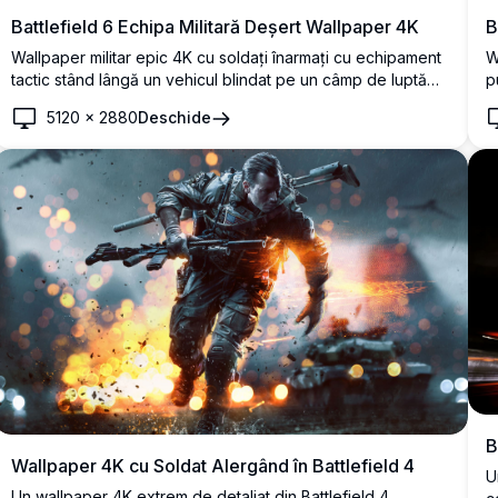
B
Battlefield 6 Echipa Militară Deșert Wallpaper 4K
W
Wallpaper militar epic 4K cu soldați înarmați cu echipament
p
tactic stând lângă un vehicul blindat pe un câmp de luptă
u
din deșert. Aeronave zboară deasupra în timp ce exploziile
5120
×
2880
Deschide
b
luminează peisajul dramatic, creând o atmosferă de luptă
î
intensă perfectă pentru pasionații de gaming.
ș
B
Wallpaper 4K cu Soldat Alergând în Battlefield 4
U
Un wallpaper 4K extrem de detaliat din Battlefield 4,