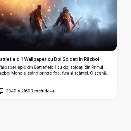
attlefield 1 Wallpaper cu Doi Soldați în Război
allpaper epic din Battlefield 1 cu doi soldați din Primul
ăzboi Mondial stând printre foc, fum și scântei. O scenă
inematografică dramatică ce evidențiază o atmosferă
ntensă de război cu efecte vizuale și iluminare uimitoare în
K.
3840
×
2160
Deschide