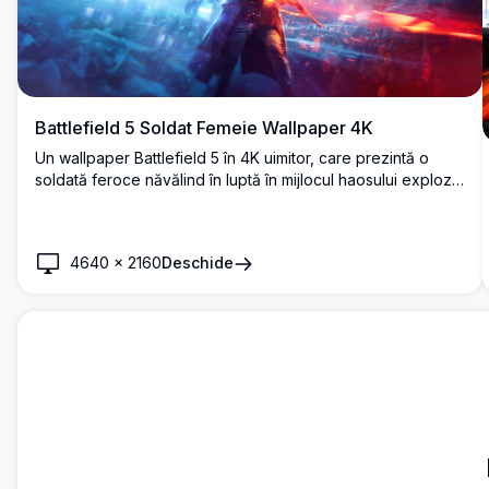
Battlefield 5 Soldat Femeie Wallpaper 4K
Un wallpaper Battlefield 5 în 4K uimitor, care prezintă o
soldată feroce năvălind în luptă în mijlocul haosului exploziv
roșu și albastru, cu avioane de război zburând deasupra și
lupte intense desfășurându-se în fundal.
4640
×
2160
Deschide