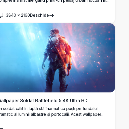
omplet înarmat mergând printr-un peisaj urban nocturn în
lăcări. Flăcările portocalii strălucitoare și iluminarea
inematografică creează o atmosferă de joc intensă și de
3840
×
2160
Deschide
naltă rezoluție.
allpaper Soldat Battlefield 5 4K Ultra HD
n soldat călit în luptă stă înarmat cu puști pe fundalul
ramatic al luminii albastre și portocalii. Acest wallpaper
pectaculos din Battlefield 5 surprinde intensitatea și
tmosfera luptelor din Al Doilea Război Mondial în rezoluție