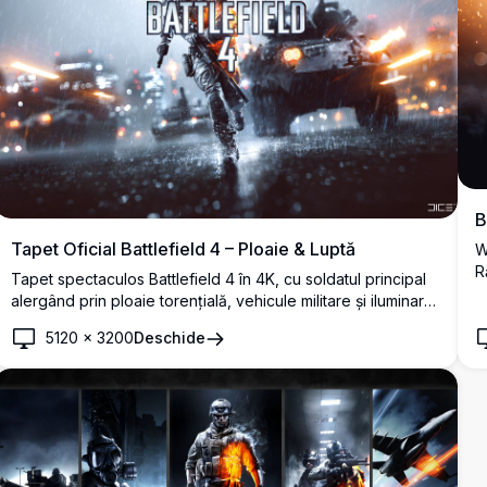
B
Tapet Oficial Battlefield 4 – Ploaie & Luptă
W
R
Tapet spectaculos Battlefield 4 în 4K, cu soldatul principal
c
alergând prin ploaie torențială, vehicule militare și iluminare
i
dramatică în fundal. Dezvoltat de DICE.
4
5120
×
3200
Deschide