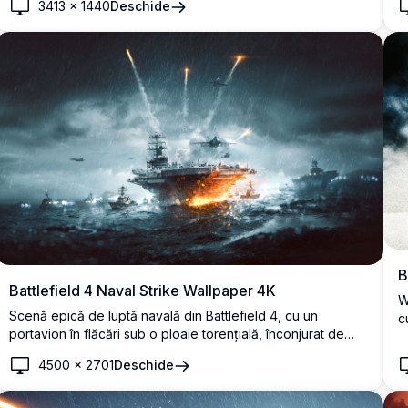
3413
×
1440
Deschide
4
B
Battlefield 4 Naval Strike Wallpaper 4K
W
Scenă epică de luptă navală din Battlefield 4, cu un
c
portavion în flăcări sub o ploaie torențială, înconjurat de
t
nave de război și avioane de vânătoare care lansează
r
4500
×
2701
Deschide
rachete într-un mediu dramatic de ocean furtunos.