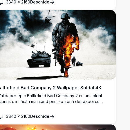
3840
×
2160
Deschide
K uluitoare.
attlefield Bad Company 2 Wallpaper Soldat 4K
allpaper epic Battlefield Bad Company 2 cu un soldat
uprins de flăcări înaintând printr-o zonă de război cu
ancuri și elicoptere printre nori dramatici de fum în
ezoluție 4K uluitoare.
3840
×
2160
Deschide