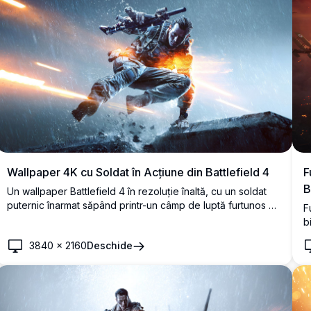
Wallpaper 4K cu Soldat în Acțiune din Battlefield 4
F
B
Un wallpaper Battlefield 4 în rezoluție înaltă, cu un soldat
puternic înarmat săpând printr-un câmp de luptă furtunos și
F
ploios. Iluminarea dinamică și efectele explozive creează o
b
atmosferă cinematografică și intensă de luptă.
a
3840
×
2160
Deschide
e
l