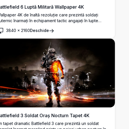
attlefield 6 Luptă Militară Wallpaper 4K
allpaper 4K de înaltă rezoluție care prezintă soldați
uternic înarmați în echipament tactic angajați în lupte
rbane intense. Scena prezintă personalul militar folosind
3840
×
2160
Deschide
ariere de lemn drept acoperire în timp ce trag cu armele
ntr-un mediu prăfuit, devastat de război, cu texturi detaliate
i efecte de iluminare realiste.
attlefield 3 Soldat Oraș Nocturn Tapet 4K
n tapet dramatic Battlefield 3 care prezintă un soldat