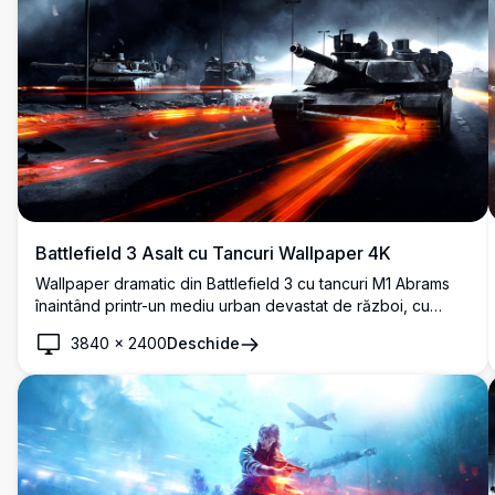
Battlefield 3 Asalt cu Tancuri Wallpaper 4K
Wallpaper dramatic din Battlefield 3 cu tancuri M1 Abrams
înaintând printr-un mediu urban devastat de război, cu
dungi de lumină incandescente, ceruri întunecat-furtunose
3840
×
2400
Deschide
și o atmosferă cinematografică intensă în rezoluție 4K
uimitoare.