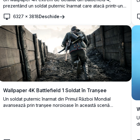
c
prezentând un soldat puternic înarmat care atacă printr-un
f
câmp de luptă exploziv cu tancuri și foc în fundal, perfect
c
6327
×
3818
Deschide
pentru pasionații de gaming.
î
Wallpaper 4K Battlefield 1 Soldat în Tranșee
Un soldat puternic înarmat din Primul Război Mondial
avansează prin tranșee noroioase în această scenă
W
cinematografică uimitoare din Battlefield 1. Randare 4K
ultra-realistă ce prezintă o atmosferă de război aspră,
U
echipament militar detaliat și iluminare dramatică.
d
s
a