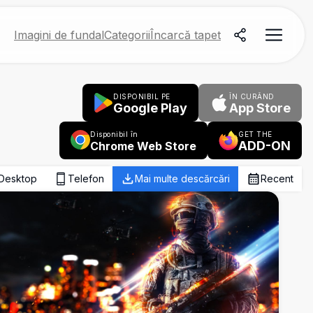
Imagini de fundal
Categorii
Încarcă tapet
DISPONIBIL PE
ÎN CURÂND
Google Play
App Store
Disponibil în
GET THE
ADD-ON
Chrome Web Store
Desktop
Telefon
Mai multe descărcări
Recent