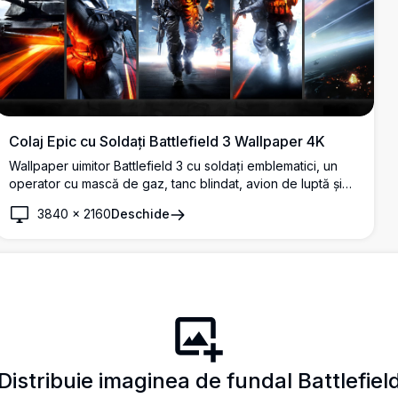
Colaj Epic cu Soldați Battlefield 3 Wallpaper 4K
Wallpaper uimitor Battlefield 3 cu soldați emblematici, un
operator cu mască de gaz, tanc blindat, avion de luptă și
scene de luptă înflăcărate. Fundal desktop 4K de înaltă
3840
×
2160
Deschide
rezoluție, perfect pentru fanii legendarului joc FPS.
Distribuie imaginea de fundal Battlefiel