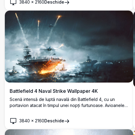
3840
×
2160
Deschide
într-un apus de soare auriu spectaculos. Un biplan detaliat
domină primul plan, cu un zeppelin vizibil în depărtare.
Battlefield 4 Naval Strike Wallpaper 4K
Scenă intensă de luptă navală din Battlefield 4, cu un
portavion atacat în timpul unei nopți furtunoase. Avioanele
de luptă lansează rachete de semnalizare în timp ce focul
cuprinde puntea, cu nave de război înconjurând haosul în
3840
×
2160
Deschide
detalii de înaltă rezoluție.