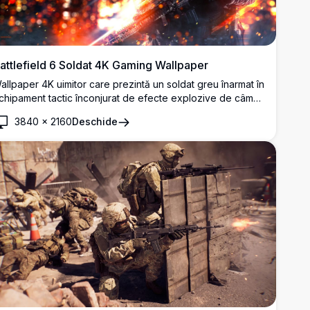
attlefield 6 Soldat 4K Gaming Wallpaper
allpaper 4K uimitor care prezintă un soldat greu înarmat în
chipament tactic înconjurat de efecte explozive de câmp
e luptă. Artwork-ul de înaltă rezoluție prezintă iluminare
3840
×
2160
Deschide
ramatică, efecte de foc și estetică de luptă militară
erfectă pentru pasionații de gaming și iubitorii de acțiune.