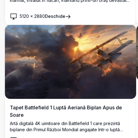
înarmat, învăluit în flăcări, înaintând printr-un oraș devastat
de război, noaptea, cu tancuri, avioane de luptă și soldați
într-o scenă cinematografică dramatică de înaltă rezoluție.
5120
×
2880
Deschide
Tapet Battlefield 1 Luptă Aeriană Biplan Apus de
Soare
Artă digitală 4K uimitoare din Battlefield 1 care prezintă
biplane din Primul Război Mondial angajate într-o luptă
aeriană deasupra unor nori dramatici de furtună, scăldate