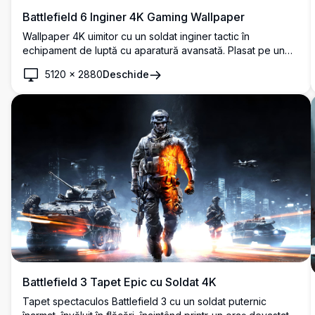
Battlefield 6 Inginer 4K Gaming Wallpaper
Wallpaper 4K uimitor cu un soldat inginer tactic în
echipament de luptă cu aparatură avansată. Plasat pe un
fundal exploziv de câmp de luptă cu iluminare dramatică și
5120
×
2880
Deschide
detalii de înaltă rezoluție, perfect pentru pasionații de
gaming și fanii acțiunii militare.
Battlefield 3 Tapet Epic cu Soldat 4K
Tapet spectaculos Battlefield 3 cu un soldat puternic