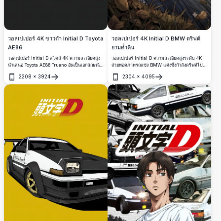
วอลเปเปอร์ 4K Initial D BMW ดริฟต์
วอลเปเปอร์ 4K ขาวดำ Initial D Toyota
ยามค่ำคืน
AE86
วอลเปเปอร์ Initial D ความละเอียดสูงระดับ 4K
วอลเปเปอร์ Initial D สไตล์ 4K ความละเอียดสูง
ถ่ายทอดภาพรถแข่ง BMW แต่งซิ่งกำลังดริฟต์ไป
นำเสนอ Toyota AE86 Trueno อันเป็นเอกลักษณ์
ตามถนนบนภูเขาท่ามกลางแสงจันทร์ ควันยางอัน
ในภาพวาดขาวดำที่โดดเด่น พร้อมรายละเอียด
2208
×
3924
2304
×
4095
น่าตื่นตา ไฟหน้าที่ส่องสว่าง ใบไม้ปลิวว่อน และ
รถยนต์ที่คมชัด ตัวอักษรภาษาญี่ปุ่น เงาอันน่าทึ่ง
เปิด
เปิด
งานศิลป์สไตล์มังงะ ร่วมกันสร้างฉากแข่งรถบน
และองค์ประกอบภาพแนวตั้ง เหมาะอย่างยิ่งสำหรับ
ถนนสุดเข้มข้น เหมาะสำหรับใช้เป็นพื้นหลังทั้งบน
ผู้ชื่นชอบอนิเมะ JDM และการดริฟต์
มือถือและเดสก์ท็อป