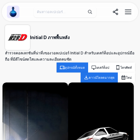
Wallpaper Alchemy
Initial D ภาพพื้นหลัง
สำรวจคอลเลกชันที่น่าทึ่งของวอลเปเปอร์ Initial D สำหรับเดสก์ท็อปและอุปกรณ์มือ
ถือ ที่มีดีไซน์สดใสและความละเอียดคมชัด
อุปกรณ์ทั้งหมด
เดสก์ท็อป
โทรศัพท์
ดาวน์โหลดมากสุด
ใหม่