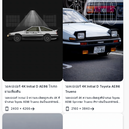
วอลเปเปอร์ 4K Initial D AE86 โรงรถ
วอลเปเปอร์ 4K Initial D Toyota AE86
ยามเที่ยงคืน
Trueno
วอลเปเปอร์ Initial D ความละเอียดสูงระดับ 4K ที่
วอลเปเปอร์ 4K ความละเอียดสูงที่นำเสนอ Toyota
นำเสนอ Toyota AE86 Trueno อันเป็นเอกลักษณ์
AE86 Sprinter Trueno สีขาวอันเป็นเอกลักษณ์
ใต้แสงไฟในโรงรถอันน่าตื่นตา ฉากอุตสาหกรรม
จาก Initial D ด้วยองค์ประกอบภาพระยะใกล้อันน่า
2400
×
4266
2160
×
3840
โทนมืด สไตล์ขาวดำ และงานออกแบบที่มีราย
ตื่นตา ไฟหน้าแบบป๊อปอัป ป้ายทะเบียนญี่ปุ่น และ
เปิด
เปิด
ละเอียดซึ่งได้รับแรงบันดาลใจจากอนิเมะ ทำให้เป็น
รายละเอียดการออกแบบยานยนต์ที่ประณีต จึงเป็น
ภาพพื้นหลังแนวตั้งที่โดดเด่นสำหรับโทรศัพท์
พื้นหลังที่โดดเด่นสำหรับผู้ชื่นชอบรถ JDM อนิเมะ
แท็บเล็ต และจอแสดงผลสมัยใหม่
และรถคลาสสิก