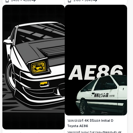
แสงจันทร์ เส้นแสดงความเร็วสไตล์มังงะอันเร้าใจ
เด่น พื้นหลังสีเขียวอมฟ้าเข้ม ตัวอักษรภาษาญี่ปุ่น
เปิด
เปิด
ไฟหน้าที่ส่องสว่าง ทิวทัศน์ป่าทึบ และท้องฟ้ายาม
ของร้านเต้าหู้ฟูจิวาระ และภาพวาดรถแบบขาวดำ
ค่ำคืนที่เต็มไปด้วยดวงดาว ร่วมกันสร้างบรรยากาศ
ผสานกันเป็นสุนทรียภาพยานยนต์อันสะดุดตา
การแข่งรถบนถนนสไตล์ญี่ปุ่นอันน่าตื่นเต้น
สำหรับโทรศัพท์และหน้าจอ
วอลเปเปอร์ 4K มินิมอล Initial D
Toyota AE86
วอลเปเปอร์ Initial D ความละเอียดสูงระดับ 4K