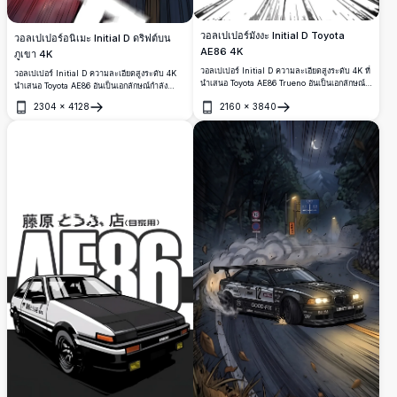
วอลเปเปอร์มังงะ Initial D Toyota
วอลเปเปอร์อนิเมะ Initial D ดริฟต์บน
AE86 4K
ภูเขา 4K
วอลเปเปอร์ Initial D ความละเอียดสูงระดับ 4K ที่
วอลเปเปอร์ Initial D ความละเอียดสูงระดับ 4K
นำเสนอ Toyota AE86 Trueno อันเป็นเอกลักษณ์
นำเสนอ Toyota AE86 อันเป็นเอกลักษณ์กำลัง
จากมุมด้านหน้าสุดเร้าใจ สไตล์มังงะขาวดำอัน
ดริฟต์ผ่านเส้นทางภูเขาคดเคี้ยวในยามค่ำคืน เส้น
2304
×
4128
2160
×
3840
โดดเด่น ไฟหน้าที่ส่องสว่าง ตัวอักษรภาษาญี่ปุ่น
ความเร็วอันน่าตื่นตา ไฟท้ายเรืองแสง ควันจากยาง
เปิด
เปิด
และเส้นถนนที่เปี่ยมด้วยพลัง ร่วมกันสร้างพื้นหลัง
ทิวทัศน์ป่า และสไตล์อนิเมะสีสันสดใส ช่วยสร้าง
ยานยนต์ที่สะดุดตาสำหรับโทรศัพท์และเดสก์ท็อป
บรรยากาศการแข่งรถบนถนนที่เข้มข้น