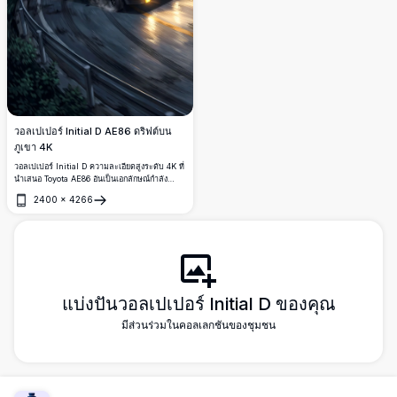
วอลเปเปอร์ Initial D AE86 ดริฟต์บน
ภูเขา 4K
วอลเปเปอร์ Initial D ความละเอียดสูงระดับ 4K ที่
นำเสนอ Toyota AE86 อันเป็นเอกลักษณ์กำลัง
ดริฟต์ผ่านเส้นทางภูเขาที่ปกคลุมด้วยหมอกในยาม
2400
×
4266
ค่ำคืน แสงนีออนจากเมือง ไฟหน้ารถที่ส่องสว่าง
เปิด
ถนนยางมะตอยเปียก และภาพศิลปะอนิเมะอันมี
ชีวิตชีวา ร่วมกันสร้างพื้นหลังสุดเร้าใจสำหรับหน้า
จอเดสก์ท็อปและมือถือ
แบ่งปันวอลเปเปอร์ Initial D ของคุณ
มีส่วนร่วมในคอลเลกชันของชุมชน