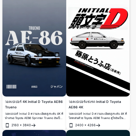
วอลเปเปอร์แข่งรถ Initial D Toyota
วอลเปเปอร์ 4K Initial D Toyota AE86
AE86 4K
Trueno
วอลเปเปอร์ Initial D ความละเอียดสูงระดับ 4K ที่
วอลเปเปอร์ Initial D ความละเอียดสูงระดับ 4K ที่
โดดเด่นด้วย Toyota AE86 Trueno คู่ใจอันเป็น
นำเสนอ Toyota AE86 Sprinter Trueno อันเป็น
เอกลักษณ์ของทาคุมิ ฟูจิวาระ ตัวอักษรภาษาญี่ปุ่น
เอกลักษณ์ในองค์ประกอบแบบสตูดิโออันน่าตื่นตา
2160
×
3840
2400
×
4266
อันทรงพลัง และสุนทรียภาพแบบอนิเมะสีแดง ดำ
รายละเอียดยานยนต์ที่คมชัด ตัวอักษรภาษาญี่ปุ่น
เปิด
เปิด
และขาวสุดคลาสสิก เหมาะอย่างยิ่งสำหรับแฟน ๆ
การไล่เฉดสีน้ำเงินเข้ม และสไตล์คลาสสิก ทำให้
การดริฟต์ การแข่งรถบนถนนของญี่ปุ่น รถยนต์
เหมาะสำหรับโทรศัพท์และจอแสดงผลสมัยใหม่