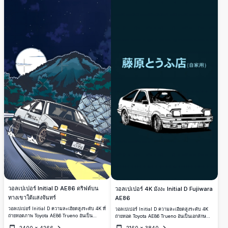
ระดับตำนาน และพื้นหลังมือถือแนวตั้งที่มีสไตล์
วอลเปเปอร์ Initial D AE86 ดริฟต์บน
วอลเปเปอร์ 4K มังงะ Initial D Fujiwara
ทางเขาใต้แสงจันทร์
AE86
วอลเปเปอร์ Initial D ความละเอียดสูงระดับ 4K ที่
วอลเปเปอร์ Initial D ความละเอียดสูงระดับ 4K
ถ่ายทอดภาพ Toyota AE86 Trueno อันเป็น
ถ่ายทอด Toyota AE86 Trueno อันเป็นเอกลักษณ์
เอกลักษณ์กำลังดริฟต์ผ่านเส้นทางบนภูเขาใต้
ของทาคุมิ ฟูจิวาระผ่านงานศิลป์สไตล์มังงะที่โดด
2400
×
4266
2160
×
3840