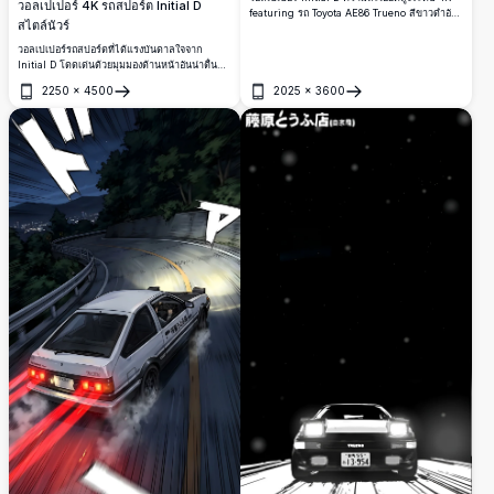
วอลเปเปอร์ 4K รถสปอร์ต Initial D
featuring รถ Toyota AE86 Trueno สีขาวดำอัน
สไตล์นัวร์
เป็นเอกลักษณ์ พร้อมตัวอักษรร้านเต้าหู้ฟูจิวาระ พื้น
หลังสีดำที่โดดเด่น ตัวอักษรหนาทรงพลัง และองค์
วอลเปเปอร์รถสปอร์ตที่ได้แรงบันดาลใจจาก
ประกอบภาพรถยนต์ที่สะอาดตา สร้างสุนทรียภาพ
Initial D โดดเด่นด้วยมุมมองด้านหน้าอันน่าตื่นตา
อันสะดุดตาสำหรับหน้าจอเดสก์ท็อปและมือถือ
สไตล์โมโนโครมที่ชัดเจน การตกแต่งสีทอง และ
2250
×
4500
2025
×
3600
รายละเอียดภาพวาดที่คมชัด ออกแบบในรูปแบบ
เปิด
เปิด
แนวตั้งความละเอียดสูงระดับ 4K เพื่อสร้างฉากหลัง
ที่โฉบเฉี่ยวและเปี่ยมพลังสำหรับสมาร์ตโฟนและ
จอแสดงผลสมัยใหม่