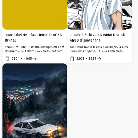
วอลเปเปอร์ 4K อนิเมะ Initial D AE86
วอลเปเปอร์อนิเมะ 4K Initial D ทาคุมิ
สีเหลือง
AE86 สไตล์คอลลาจ
วอลเปเปอร์ Initial D ความละเอียดสูงระดับ 4K ที่
วอลเปเปอร์ Initial D ความละเอียดสูงอันโดดเด่น
นำเสนอ Toyota AE86 Trueno อันเป็นเอกลักษณ์
นำเสนอทาคุมิ ฟูจิวาระ, Toyota AE86 อันเป็น
ในภาพวาดสไตล์อนิเมะอันโดดเด่น พื้นหลังสี
เอกลักษณ์, งานศิลป์การแข่งรถสไตล์ญี่ปุ่น และ
2304
×
4095
2208
×
3924
เหลืองสะดุดตา ตัวถังโทนขาวดำ ล้อสีทอง และมุม
การจัดวางภาพคอลลาจอนิเมะที่เปี่ยมด้วยพลัง
เปิด
เปิด
ด้านหน้าอันทรงพลัง สร้างฉากหลังที่มีสไตล์สำหรับ
ออกแบบด้วยรายละเอียดคมชัดระดับ 4K สำหรับเด
หน้าจอมือถือและเดสก์ท็อป
สก์ท็อป สมาร์ตโฟน และแฟนวัฒนธรรมการแข่ง
รถบนถนนสุดคลาสสิก