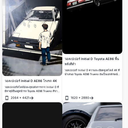
วอลเปเปอร์ Initial D Toyota AE86 พื้น
หลังสีดำ
วอลเปเปอร์ Initial D ความละเอียดสูงสไตล์ 4K ที่
นำเสนอ Toyota AE86 Trueno อันเป็นเอกลักษณ์
บนพื้นหลังสีดำสนิท มุมมองด้านหลังแบบสามส่วน
วอลเปเปอร์ Initial D AE86 โรงรถ 4K
สี่อันโดดเด่น รายละเอียดการแข่งรถบนถนนสไตล์
ญี่ปุ่น ไฟท้ายเรืองแสง และองค์ประกอบมินิมอลที่
วอลเปเปอร์สไตล์มังงะสุดอลังการจาก Initial D ที่
สะอาดตา ทำให้เหมาะสำหรับโทรศัพท์และหน้า
มีทาคุมิยืนอยู่หน้ารถ Toyota AE86 Trueno สีขาว
จอแสดงผล
อันโด่งดัง ในฉากโรงรถสุดดราม่าพร้อมแสงไฟที่
2064
×
4421
1620
×
2880
สร้างบรรยากาศและงานศิลปะที่ละเอียดประณีต
เปิด
เปิด