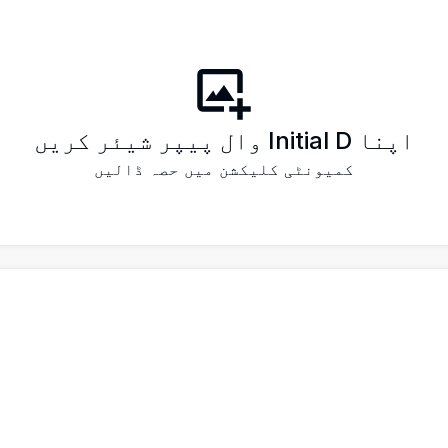
اپنا Initial D وال پیپر شیئر کریں
کمیونٹی کلیکشن میں حصہ ڈالیں