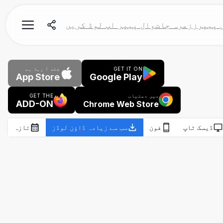
 پیپرز
زمرہ جات
وال پیپر اپ لوڈ کریں
GET IT ON
جلد آ رہا ہے
App Store
Google Play
میں دستیاب
GET THE
ADD-ON
Chrome Web Store
ڈیسک ٹاپ
فون
سب سے زیادہ ڈاؤن لوڈز
تازہ