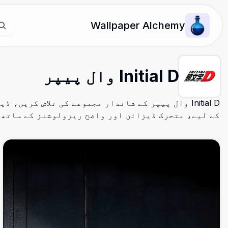
Wallpaper Alchemy
Initial D وال پیپر
Initial D وال پیپر کے شاندار مجموعے کی تلاش کریں، 
کے لیے، متحرک ڈیزائن اور واضح ریزولوشنز کے ساتھ