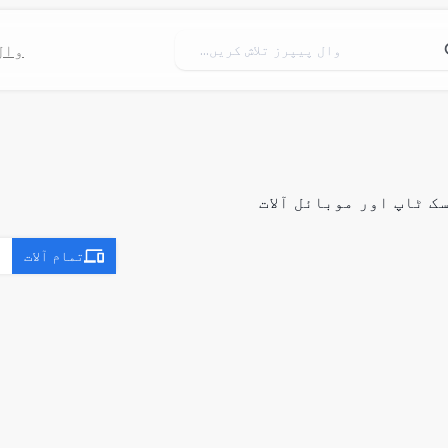
وال
ڈیسک ٹاپ اور موبائل آلات
تمام آلات