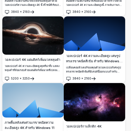
สัมผัสความงดงามที่น่าหลงใหลของหลุมดำด้วย
สัมผัสความงดงามที่น่าทึ่งของเนบิวลาจักรวาลด้วย
วอลเปเปอร์ความละเอียดสูง 4K นี้ ดีไซน์ที่เรียบง่าย
วอลเปเปอร์ 4K ความละเอียดสูงนี้ ภาพจับภาพกา
ของมันจับความน่าทึ่งของปรากฏการณ์หลุมดำได้
แลคซี่ที่หมุนวนด้วยสีสันสดใสและรายละเอียดซับ
3840
×
2160
3840
×
2160
อย่างลงตัว เหมาะสำหรับผู้ที่ชื่นชอบอวกาศและทุก
ซ้อน เหมาะสำหรับคนรักอวกาศและพื้นหลังเด
เปิด
เปิด
คนที่ต้องการเพิ่มสัมผัสแห่งความงดงามของ
สก์ท็อป พื้นหลังสีเข้มตรงข้ามกับร่างกายท้องฟ้าส่อง
จักรวาลลงบนหน้าจอของพวกเขา
แสง สร้างเอฟเฟกต์ภาพที่น่าทึ่ง
วอลเปเปอร์ 4K ความละเอียดสูง เศษรูป
วอลเปเปอร์ 4K แผ่นดิสก์เพิ่มมวลหลุมดำ
ทรงเรขาคณิตสีเข้ม สำหรับ Windows
11
วอลเปเปอร์ 4K ความละเอียดสูงสุดที่น่าทึ่ง แสดง
เปลี่ยนคอมพิวเตอร์ของคุณด้วยวอลเปเปอร์เศษรูป
หลุมดำที่ล้อมรอบด้วยแผ่นดิสก์เพิ่มมวลที่เปล่งแสง
ทรงเรขาคณิตสีเข้มที่มีเสน่ห์นี้ออกแบบสำหรับ
แสงที่บิดเบี้ยวจากแรงโน้มถ่วงสร้างภาพอันน่า
Windows 11 ภาพความละเอียดสูงแสดงเศษสีฟ้าที่
5200
×
3250
3840
×
2160
หลงใหลของจักรวาลบนพื้นหลังดาวนับล้าน นำ
น่าทึ่งเรียงตามพื้นหลังเกรเดียนต์สีน้ำเงินเข้ม
เปิด
เปิด
ความลึกลับของอวกาศลึกมาสู่เดสก์ท็อปของคุณ
วอลเปเปอร์ 4K นี้เพิ่มสัมผัสที่เพรียวบางและทัน
ด้วยความแม่นยำทางวิทยาศาสตร์และรายละเอียด
สมัยให้กับหน้าจอของคุณ เหมาะสำหรับมืออาชีพ
ภาพที่น่าทึ่ง
และผู้ที่ชื่นชอบการออกแบบที่ชื่นชมความงดงาม
แบบมินิมอล
ภาพพื้นหลังเศษส่วนเรขาคณิตความ
วอลเปเปอร์กาแล็กติก 4K
ละเอียดสูง 4K สำหรับ Windows 11