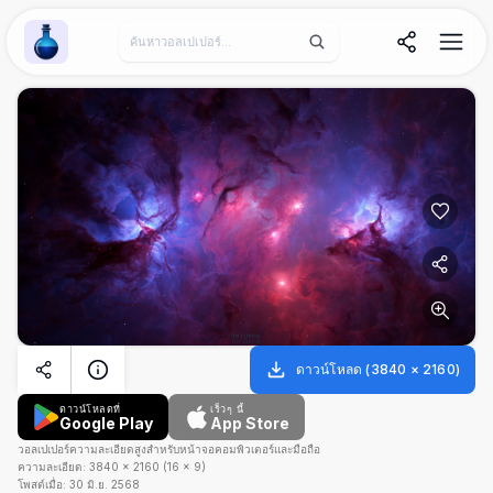
Wallpaper Alchemy
ดาวน์โหลด
(
3840
×
2160
)
ดาวน์โหลดที่
เร็วๆ นี้
Google Play
App Store
วอลเปเปอร์ความละเอียดสูงสำหรับหน้าจอคอมพิวเตอร์และมือถือ
ความละเอียด:
3840
×
2160
(
16
×
9
)
โพสต์เมื่อ:
30 มิ.ย. 2568