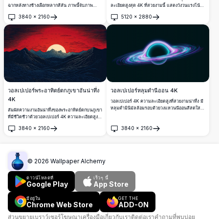
ฉากหลังทางช้างเผือกหลากสีสัน ภาพนี้จับภาพ
ละเอียดสูงสุด 4K ที่สวยงามนี้ แสดงวังวนแรงโน้ม
พระอาทิตย์ขึ้นเหนือโลก เน้นทวีปและมหาสมุทรใน
ถ่วงอันน่าทึ่งที่ล้อมรอบด้วยเทหวัตถุ เนบิวลาเรือง
3840
×
2160
5120
×
2880
รายละเอียดที่สดใส เหมาะสำหรับพื้นหลังเดสก์ท็อป
แสง และนักบินอวกาศที่กำลังสำรวจความว่างเปล่า
เปิด
เปิด
หรือมือถือ มอบวิวทิวทัศน์ที่น่าทึ่งของโลกและ
อันไร้ขีดจำกัด เหมาะสำหรับผู้ที่รักอวกาศที่กำลัง
จักรวาลของเรา
มองหาภาพจักรวาลที่น่าทึ่งสำหรับหน้าจอเดสก์ท็อป
หรือมือถือ
วอลเปเปอร์พระอาทิตย์ตกภูเขาอันน่าทึ่ง
วอลเปเปอร์หลุมดำนีออน 4K
4K
วอลเปเปอร์ 4K ความละเอียดสูงที่สวยงามน่าทึ่ง มี
หลุมดำมินิมัลล้อมรอบด้วยวงแหวนนีออนสีสดใสใน
สัมผัสความงามอันน่าทึ่งของพระอาทิตย์ตกบนภูเขา
โทนสีฟ้า ชมพู และม่วง การออกแบบแบบจักรวาล
ที่มีชีวิตชีวาด้วยวอลเปเปอร์ 4K ความละเอียดสูงนี้
นี้นำความสง่างามของท้องฟ้ามาสู่หน้าจอเดสก์ท็อป
มีท้องฟ้าสีแดงอันน่าทึ่ง ยอดเขาที่ขรุขระ และดวง
3840
×
2160
3840
×
2160
หรือมือถือทุกเครื่อง เหมาะสำหรับคนรักอวกาศที่
อาทิตย์ที่ส่องแสง ผลงานศิลปะนี้จับความยิ่งใหญ่
เปิด
เปิด
กำลังมองหาพื้นหลังที่ทันสมัยและสะดุดตาพร้อม
ของธรรมชาติได้อย่างลงตัว เหมาะสำหรับการยก
รายละเอียดคุณภาพระดับพรีเมียม
ระดับหน้าจอเดสก์ท็อปหรือมือถือด้วยภาพที่คมชัด
และละเอียด เหมาะสำหรับผู้รักธรรมชาติที่มองหา
พื้นหลังที่โดดเด่นและมีคุณภาพสูง
©
2026
Wallpaper Alchemy
ดาวน์โหลดที่
เร็วๆ นี้
Google Play
App Store
มีอยู่ใน
GET THE
Chrome Web Store
ADD-ON
ส่วนขยายเบราว์เซอร์
โฆษณา
เครื่องมือ
เกี่ยวกับเรา
ติดต่อเรา
คำถามที่พบบ่อย