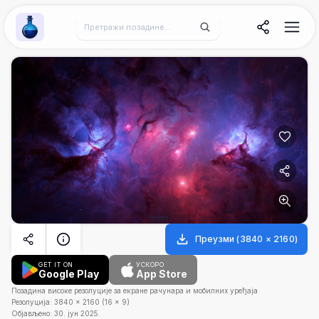
Wallpaper Alchemy
Преузми
(
3840
×
2160
)
GET IT ON
УСКОРО
Google Play
App Store
Позадина високе резолуције за екране рачунара и мобилних уређаја
Резолуција:
3840
×
2160
(
16
×
9
)
Објављено:
30. јун 2025.