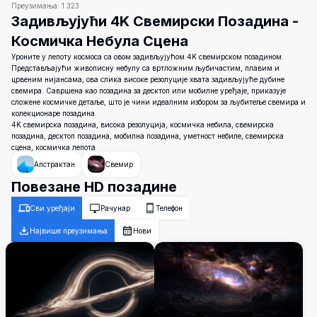
Преузимања:
1.323
Задивљујући 4K Свемирски Позадина -
Космичка Небула Сцена
Уроните у лепоту космоса са овом задивљујућом 4K свемирском позадином.
Представљајући живописну небулу са вртложним љубичастим, плавим и
црвеним нијансама, ова слика високе резолуције хвата задивљујуће дубине
свемира. Савршена као позадина за десктоп или мобилне уређаје, приказује
сложене космичке детаље, што је чини идеалним избором за љубитеље свемира и
колекционаре позадина.
4K свемирска позадина, висока резолуција, космичка небила, свемирска
позадина, десктоп позадина, мобилна позадина, уметност небиле, свемирска
сцена, космичка лепота
Апстрактан
Свемир
Повезане HD позадине
Сви уређаји
Рачунар
Телефон
Највише преузимања
Нови