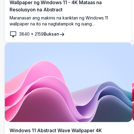
Wallpaper ng Windows 11 - 4K Mataas na
Resolusyon na Abstract
Maranasan ang makinis na kariktan ng Windows 11
wallpaper na ito na nagtatampok ng isang
nakamamanghang abstract na itim na disenyo. Ang mataas
3840
×
2159
Buksan
na resolusyon na 4K na larawang ito ay nagdadagdag ng
moderno, sopistikadong ugnayan sa iyong desktop,
perpekto para sa pagpapahusay ng iyong digital na
workspace nang may lalim at estilo.
Windows 11 Abstract Wave Wallpaper 4K