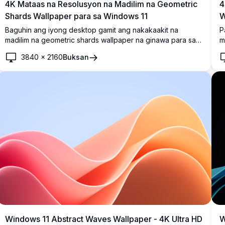
4K Mataas na Resolusyon na Madilim na Geometric
4
Shards Wallpaper para sa Windows 11
W
Baguhin ang iyong desktop gamit ang nakakaakit na
P
madilim na geometric shards wallpaper na ginawa para sa
m
Windows 11. Ipinapakita ng mataas na resolusyon na imahe
p
3840
×
2160
Buksan
ang kahanga-hangang mga bughaw na shard na nakatakda
m
laban sa isang malalim na bughaw na gradient na backdrop.
m
Ang 4K na wallpaper na ito ay nagdaragdag ng isang
b
makinis at makabago na puwang sa iyong screen,
n
perpekto para sa mga propesyonal at mga mahilig sa
s
disenyo na pinahahalagahan ang isang sopistikadong
d
minimalistang estetika.
s
Windows 11 Abstract Waves Wallpaper - 4K Ultra HD
W