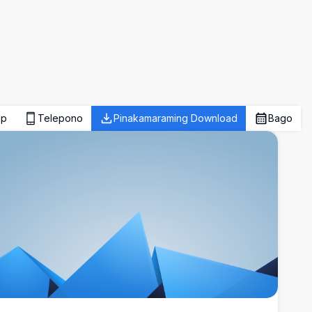
op
Telepono
Pinakamaraming Download
Bago