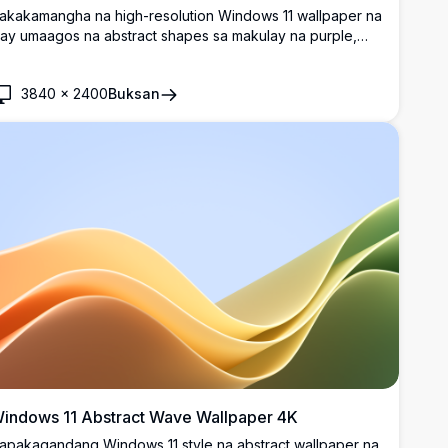
akakamangha na high-resolution Windows 11 wallpaper na
ay umaagos na abstract shapes sa makulay na purple,
lue, at teal gradients laban sa madilim na background.
erpekto para sa modernong desktop customization na
3840
×
2400
Buksan
ay makinis na curves at premium visual appeal.
indows 11 Abstract Wave Wallpaper 4K
apakagandang Windows 11 style na abstract wallpaper na