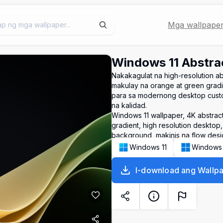
Mga wallpape
Windows 11 Abstra
Nakakagulat na high-resolution a
makulay na orange at green gradi
para sa modernong desktop custo
na kalidad.
Windows 11 wallpaper, 4K abstra
gradient, high resolution desktop
background, makinis na flow des
Windows 11
Windows
I-download ang Wallp