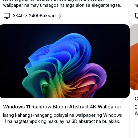
wallpaper na may umaagos na mga alon sa eleganteng teal
m
at berdeng gradient laban sa madilim na background.
g
3840
×
2400
Buksan
Perpekto para sa modernong desktop setup na may
P
makinis at dynamic na mga kurba na lumilikha ng visual
m
depth at kontemporaryong appeal.
d
O
Windows 11 Rainbow Bloom Abstract 4K Wallpaper
D
W
Isang kahanga-hangang opisyal na wallpaper ng Windows
d
11 na nagtatampok ng makulay na 3D abstract na bulaklak
a
na may maayos na mga layer ng bahaghari na lumilipat mula
d
sa asul patungong berde, dilaw, pula, at lila laban sa isang
k