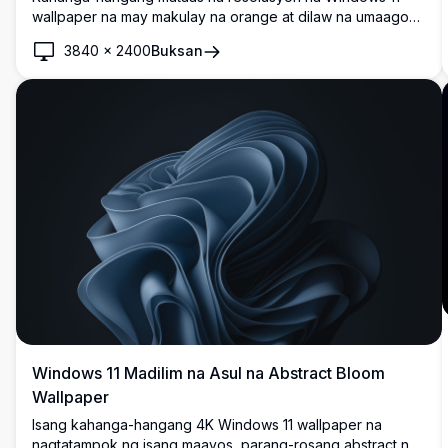
wallpaper na may makulay na orange at dilaw na umaagos
na abstract na hugis laban sa malalim na itim na
3840
×
2400
Buksan
background. Modernong minimalist na disenyo na may
makinis na kurba at gradients ay lumilikha ng eleganteng
desktop experience na perpekto para sa contemporary na
setups.
Windows 11 Madilim na Asul na Abstract Bloom
Wallpaper
Isang kahanga-hangang 4K Windows 11 wallpaper na
nagtatampok ng isang maayos, parang-rosang abstract na