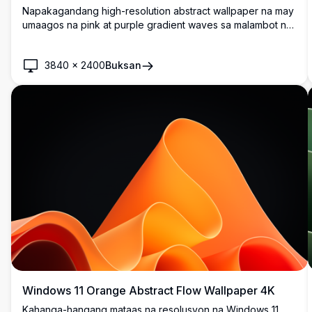
Napakagandang high-resolution abstract wallpaper na may
umaagos na pink at purple gradient waves sa malambot na
asul na background. Perpekto para sa Windows 11 desktop
customization na may makinis, modernong curves at
3840
×
2400
Buksan
makulay na mga kulay na lumikha ng nakakapayapa ngunit
dynamic na visual experience.
Windows 11 Orange Abstract Flow Wallpaper 4K
Kahanga-hangang mataas na resolusyon na Windows 11