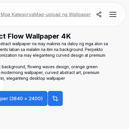
r
Mga Kategorya
Mag-upload ng Wallpaper
ct Flow Wallpaper 4K
bstract wallpaper na may makinis na daloy ng mga alon sa
ents laban sa malalim na itim na background. Perpekto
mization na may eleganteng curved design at premium
ct background, flowing waves design, orange green
, modernong wallpaper, curved abstract art, premium
ign, eleganteng desktop wallpaper
aper
(
3840
×
2400
)