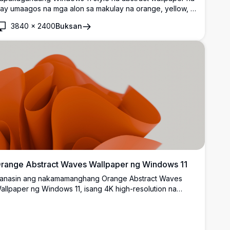
ay umaagos na mga alon sa makulay na orange, yellow, at
reen gradients laban sa malambot na asul na background.
3840
×
2400
Buksan
erpektong high-resolution desktop background na may
akinis at modernong design elements na sumusukat sa
iwa ng contemporary digital aesthetics.
range Abstract Waves Wallpaper ng Windows 11
anasin ang nakamamanghang Orange Abstract Waves
allpaper ng Windows 11, isang 4K high-resolution na
isenyo na nagtatampok ng matingkad na orange na mga
lon at kurba. Perpekto para sa pagpapahusay ng iyong
esktop o Windows 11 na background, ang mataas na
alidad na wallpaper na ito ay nag-aalok ng modernong,