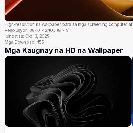
High-resolution na wallpaper para sa mga screen ng computer at
Resolusyon:
3840
×
2400
(
8
×
5
)
Ipinost sa:
Okt 13, 2025
Mga Download:
455
Mga Kaugnay na HD na Wallpaper