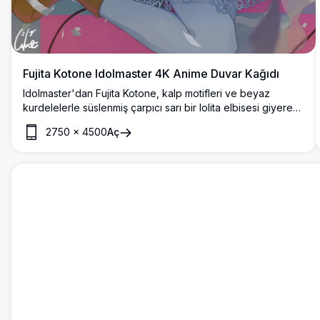
Fujita Kotone Idolmaster 4K Anime Duvar Kağıdı
Idolmaster'dan Fujita Kotone, kalp motifleri ve beyaz
kurdelelerle süslenmiş çarpıcı sarı bir lolita elbisesi giyerek
elinde mikrofon tutuyor. Konfetili canlı pembe ve mavi arka
2750
×
4500
Aç
plan, dinamik bir idol performans atmosferi yaratıyor.