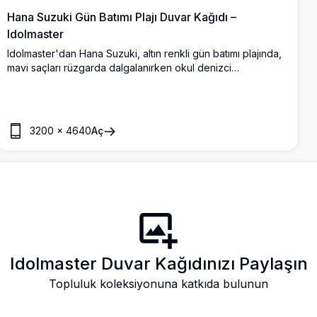
Hana Suzuki Gün Batımı Plajı Duvar Kağıdı –
Idolmaster
Idolmaster'dan Hana Suzuki, altın renkli gün batımı plajında,
mavi saçları rüzgarda dalgalanırken okul denizci
üniformasıyla zarif bir şekilde el sallıyor. Çarpıcı 4K yüksek
çözünürlüklü anime sanat eseri.
3200
×
4640
Aç
Idolmaster Duvar Kağıdınızı Paylaşın
Topluluk koleksiyonuna katkıda bulunun