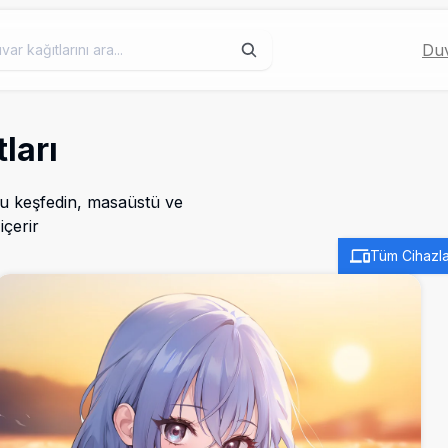
Duv
ları
nu keşfedin, masaüstü ve
içerir
Tüm Cihazla