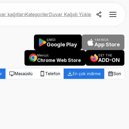
ar kağıtları
Kategoriler
Duvar Kağıdı Yükle
ŞİMDİ
YAKINDA
Google Play
App Store
Mevcut:
GET THE
ADD-ON
Chrome Web Store
r
Masaüstü
Telefon
En çok indirme
Son