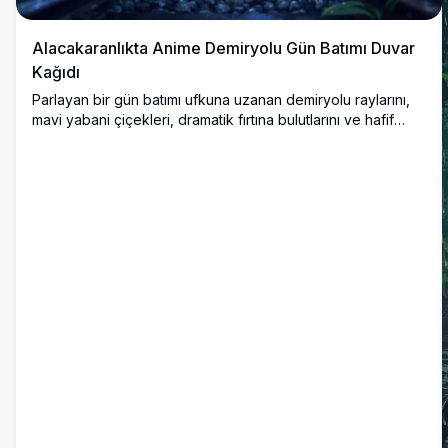
Alacakaranlıkta Anime Demiryolu Gün Batımı Duvar
Kağıdı
Parlayan bir gün batımı ufkuna uzanan demiryolu raylarını,
mavi yabani çiçekleri, dramatik fırtına bulutlarını ve hafif
yağmuru içeren, derin atmosferik ve duygusal bir sahne
yaratan nefes kesici anime tarzı duvar kağıdı.