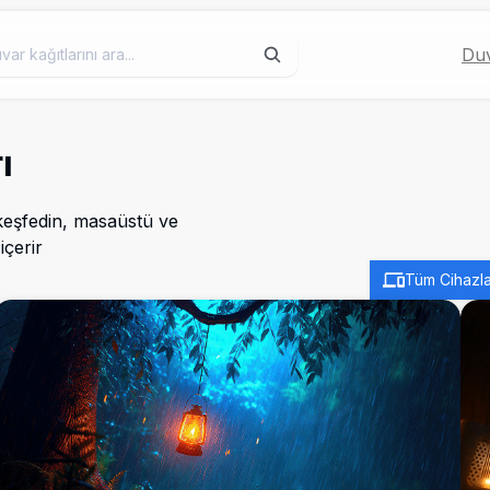
Duv
ı
keşfedin, masaüstü ve
içerir
Tüm Cihazla