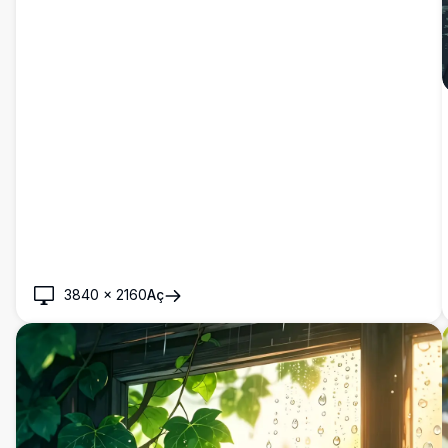
3840
×
2160
Aç