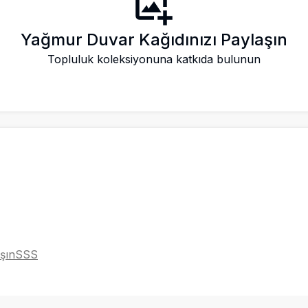
Yağmur Duvar Kağıdınızı Paylaşın
Topluluk koleksiyonuna katkıda bulunun
şın
SSS
ار
Bahasa Indonesia
فارسی
Deutsch
日本語
Türkçe
Tiếng Việt
தமிழ்
Italia