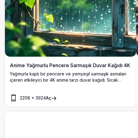
Anime Yağmurlu Pencere Sarmaşık Duvar Kağıdı 4K
Yağmurla kaplı bir pencere ve yemyeşil sarmaşık asmaları
içeren etkileyici bir 4K anime tarzı duvar kağıdı. Sıcak
güneş ışığı orman arka planından süzülüyor ve huzurlu,
atmosferik bir yağmurlu gün sahnesi yaratıyor.
2208
×
3924
Aç