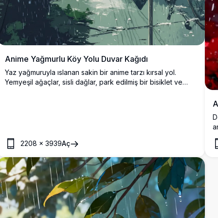
Anime Yağmurlu Köy Yolu Duvar Kağıdı
Yaz yağmuruyla ıslanan sakin bir anime tarzı kırsal yol.
Yemyeşil ağaçlar, sisli dağlar, park edilmiş bir bisiklet ve
yansımalı ıslak kaldırım taşları içermektedir. Huzurlu ve
nostaljik bir atmosfer için mükemmeldir.
A
D
a
a
2208
×
3939
Aç
v