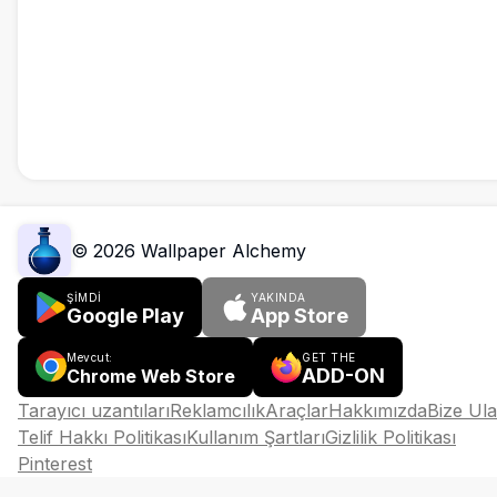
©
2026
Wallpaper Alchemy
ŞİMDİ
YAKINDA
Google Play
App Store
Mevcut:
GET THE
ADD-ON
Chrome Web Store
Tarayıcı uzantıları
Reklamcılık
Araçlar
Hakkımızda
Bize Ula
Telif Hakkı Politikası
Kullanım Şartları
Gizlilik Politikası
Pinterest
English
简体中文
हिन्दी
Español
Français
العربية
Português
বাংলা
Русский
دو