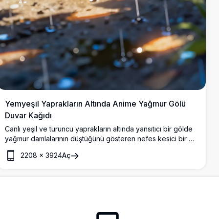
Yemyeşil Yaprakların Altında Anime Yağmur Gölü
Duvar Kağıdı
Canlı yeşil ve turuncu yaprakların altında yansıtıcı bir gölde
yağmur damlalarının düştüğünü gösteren nefes kesici bir 4K
anime tarzı duvar kağıdı. Sisli atmosferden süzülen yumuşak
2208
×
3924
Aç
ışık, huzurlu ve sinematik bir yağmurlu gün sahnesi
yaratıyor.