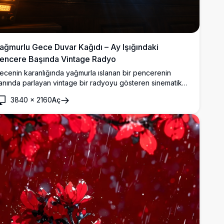
ağmurlu Gece Duvar Kağıdı – Ay Işığındaki
encere Başında Vintage Radyo
ecenin karanlığında yağmurla ıslanan bir pencerenin
anında parlayan vintage bir radyoyu gösteren sinematik
K duvar kağıdı. Ay ışığı ıslak camdan süzülerek karanlık
3840
×
2160
Aç
hşap iç mekânda kasvetli ve atmosferik mavi bir parıltı
ayıyor.