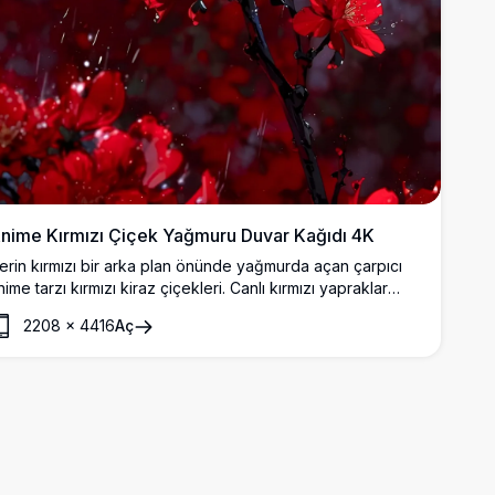
nime Kırmızı Çiçek Yağmuru Duvar Kağıdı 4K
erin kırmızı bir arka plan önünde yağmurda açan çarpıcı
nime tarzı kırmızı kiraz çiçekleri. Canlı kırmızı yapraklar
rasında tek bir beyaz çiçek güzelce öne çıkarak dramatik
2208
×
4416
Aç
e duygusal bir sahne yaratıyor.