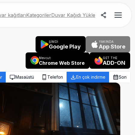
ar kağıtları
Kategoriler
Duvar Kağıdı Yükle
ŞİMDİ
YAKINDA
Google Play
App Store
Mevcut:
GET THE
ADD-ON
Chrome Web Store
r
Masaüstü
Telefon
En çok indirme
Son