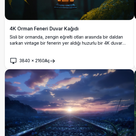
4K Orman Feneri Duvar Kağıdı
Sisli bir ormanda, zengin eğrelti otları arasında bir daldan
sarkan vintage bir fenerin yer aldığı huzurlu bir 4K duvar
kağıdı. Fenerin sıcak parıltısı, serin ve koyu yeşillerle güzel
bir kontrast oluşturur, masaüstü arka planları için mükemmel
3840
×
2160
Aç
olan huzurlu ve büyüleyici bir atmosfer yaratır.