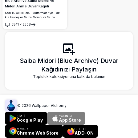
Blue Archive Saiba Momoi ve
Midori Anime Duvar Kağıdı
Kedi kulaklıklı okul üniformalarıyla ikiz
kız kardeşler Saiba Momoi ve Saiba
Midori'yi öne çıkaran yüksek çözünürlüklü
3541
×
2508
4K Blue Archive duvar kağıdı. Momoi
Aç
neşeli pembe enerjisini yansıtırken Midori
sakin yeşil gözleriyle bir oyun kumandası
tutuyor.
Saiba Midori (Blue Archive) Duvar
Kağıdınızı Paylaşın
Topluluk koleksiyonuna katkıda bulunun
©
2026
Wallpaper Alchemy
ŞİMDİ
YAKINDA
Google Play
App Store
Mevcut:
GET THE
Chrome Web Store
ADD-ON