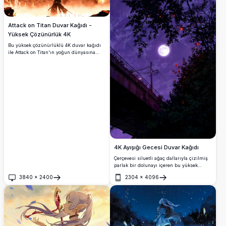
Attack on Titan Duvar Kağıdı -
Yüksek Çözünürlük 4K
Bu yüksek çözünürlüklü 4K duvar kağıdı
ile Attack on Titan'ın yoğun dünyasına
dalın. Ateşli bir arka plan ve duvarı aşan
devasa bir titan karşısında bir İzci Alayı
üyesinin dramatik sahnesini içeren bu
sanat eseri, dizinin destansı ölçeğini ve
gerilimini yakalıyor.
4K Ayışığı Gecesi Duvar Kağıdı
Çerçevesi siluetli ağaç dallarıyla çizilmiş
parlak bir dolunayı içeren bu yüksek
çözünürlüklü 4K duvar kağıdının sakin
3840
×
2400
2304
×
4096
güzelliğine dalın. Canlı mor gökyüzü ve
Aç
Aç
ince detaylar, onu herhangi bir cihaz için
büyüleyici bir arka plan haline getirir ve
huzurlu ve büyüleyici bir atmosfer sunar.