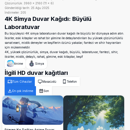
Çözünürlük:
3960
×
2160
(
11
×
6
)
Gönderildiği tarih:
25 Ağu 2025
İndirmeler:
205
4K Simya Duvar Kağıdı: Büyülü
Laboratuvar
Bu büyüleyici 4K simya laboratuvarı duvar kağıdı ile büyülü bir dünyaya adım atın.
İksirler, eski kitaplar ve rahat bir şömine ile detaylandırılan bu yüksek çözünürlüklü
sanat eseri, mistik deneyler ve keşiflerin özünü yakalar, fantezi ve sihir hayranları
için mükemmeldir.
4K, yüksek çözünürlük, simya, duvar kağıdı, büyülü, laboratuvar, fantezi, sihir,
iksirler, mistik, detaylı, rahat, şömine, eski kitaplar, keşif
Anime
Simya
İlgili HD duvar kağıtları
Tüm Cihazlar
Masaüstü
Telefon
En çok indirme
Son
Frieren Kış Dağları Anime Duvar