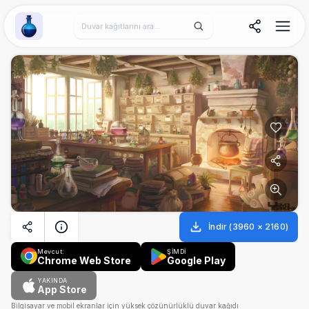
Wallpaper Alchemy
İndir
(
3960
×
2160
)
Mevcut:
ŞİMDİ
Chrome Web Store
Google Play
YAKINDA
App Store
Bilgisayar ve mobil ekranlar için yüksek çözünürlüklü duvar kağıdı