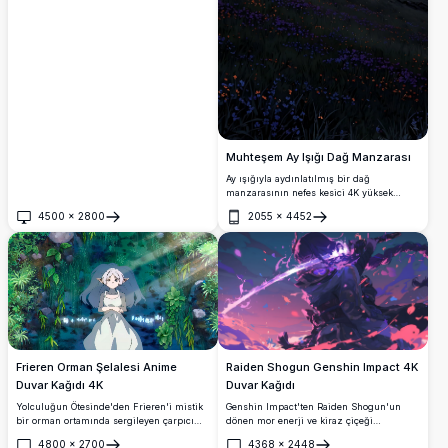
Muhteşem Ay Işığı Dağ Manzarası
Ay ışığıyla aydınlatılmış bir dağ
manzarasının nefes kesici 4K yüksek
çözünürlüklü illüstrasyonu, parlayan bir
4500
×
2800
2055
×
4452
dolunay ile canlı bir gece gökyüzünü
Aç
Aç
sergiliyor. Sahne, yabani çiçeklerle
süslenmiş dalgalı tepeler, köy ışıklarının
parıldadığı sakin bir vadi ve yıldızlarla
dolu mor tonlu bir gökyüzünün altında
yükselen heybetli dağlar içeriyor. Doğa
severler ve sanat tutkunları için, duvar
kağıtları veya baskılar için çarpıcı, yüksek
kaliteli dijital bir sanat eseri arayanlar için
mükemmel.
Raiden Shogun Genshin Impact 4K
Frieren Orman Şelalesi Anime
Duvar Kağıdı
Duvar Kağıdı 4K
Genshin Impact'ten Raiden Shogun'un
Yolculuğun Ötesinde'den Frieren'i mistik
dönen mor enerji ve kiraz çiçeği
bir orman ortamında sergileyen çarpıcı
yaprakları arasında elektro kılıcını
yüksek çözünürlüklü anime duvar kağıdı.
4800
×
2700
4368
×
2448