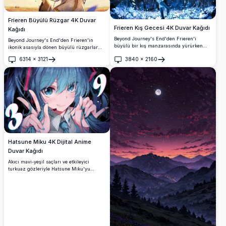
Frieren Büyülü Rüzgar 4K Duvar
Frieren Kış Gecesi 4K Duvar Kağıdı
Kağıdı
Beyond Journey's End'den Frieren'i
Beyond Journey's End'den Frieren'in
büyülü bir kış manzarasında yürürken
ikonik asasıyla dönen büyülü rüzgarlar
gösteren nefes kesici 4K duvar kağıdı.
arasında yer aldığı muhteşem 4K duvar
6314
×
3121
3840
×
2160
Beyaz saçlı elf büyücü, yıldızlı gece
kağıdı. Beyaz saçlı elf büyücü, akan
Aç
Aç
gökyüzünün altında dönen kar, parlayan
saçları ve mistik atmosferiyle hayalperest
çiçekler ve büyülü yapraklar ile çevrili
bir gün batımı fonunda ultra-yüksek tanım
olarak muhteşem ultra-yüksek çözünürlük
kalitesinde güzel bir şekilde işlenmiştir.
kalitesinde sunuluyor.
Hatsune Miku 4K Dijital Anime
Duvar Kağıdı
Akıcı mavi-yeşil saçları ve etkileyici
turkuaz gözleriyle Hatsune Miku'yu
gösteren muhteşem yüksek çözünürlüklü
sanat eseri. Kozmik öğeler, canlı ışık
efektleri ve detaylı anime stiliyle dinamik
kompozisyon, herhangi bir ekran arka
planı için mükemmel.