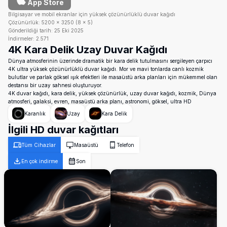
App Store
Bilgisayar ve mobil ekranlar için yüksek çözünürlüklü duvar kağıdı
Çözünürlük:
5200
×
3250
(
8
×
5
)
Gönderildiği tarih:
25 Eki 2025
İndirmeler:
2.571
4K Kara Delik Uzay Duvar Kağıdı
Dünya atmosferinin üzerinde dramatik bir kara delik tutulmasını sergileyen çarpıcı
4K ultra yüksek çözünürlüklü duvar kağıdı. Mor ve mavi tonlarda canlı kozmik
bulutlar ve parlak göksel ışık efektleri ile masaüstü arka planları için mükemmel olan
destansı bir uzay sahnesi oluşturuyor.
4K duvar kağıdı, kara delik, yüksek çözünürlük, uzay duvar kağıdı, kozmik, Dünya
atmosferi, galaksi, evren, masaüstü arka planı, astronomi, göksel, ultra HD
Karanlık
Uzay
Kara Delik
İlgili HD duvar kağıtları
Tüm Cihazlar
Masaüstü
Telefon
En çok indirme
Son