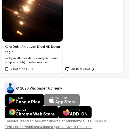
kağıdı ve uzay meraklıları için idealdir.
Kara Delik Akresyon Diski 4K Duvar
Kağıdı
Parlayan altın renkli bir akresyon diskine
sahip kara deliğin nefes kesici 4K
görselleştirmesi. Yerçekimi
2160
×
3840
3840
×
2160
merceklemesiyle ışığı büken, masaüstü ve
Aç
Aç
mobil duvar kağıtları için mükemmel ultra
yüksek çözünürlüklü kozmik bir sanat
eseri.
©
2026
Wallpaper Alchemy
ŞİMDİ
YAKINDA
Google Play
App Store
Mevcut:
GET THE
Chrome Web Store
ADD-ON
Tarayıcı uzantıları
Reklamcılık
Araçlar
Hakkımızda
Bize Ulaşın
SSS
Telif Hakkı Politikası
Kullanım Şartları
Gizlilik Politikası