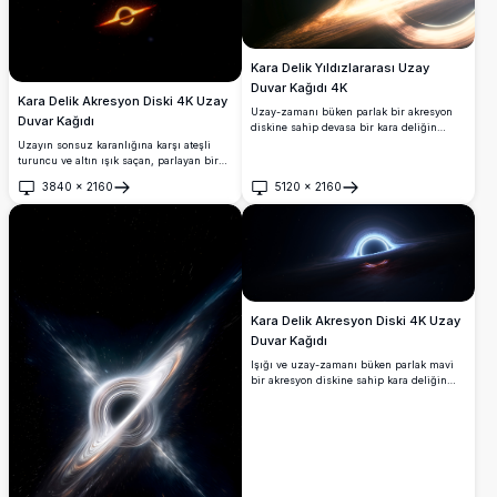
Kara Delik Yıldızlararası Uzay
Duvar Kağıdı 4K
Kara Delik Akresyon Diski 4K Uzay
Uzay-zamanı büken parlak bir akresyon
Duvar Kağıdı
diskine sahip devasa bir kara deliğin
nefes kesici 4K sinematik görselleştirmesi.
Uzayın sonsuz karanlığına karşı ateşli
Yakın yörüngede dönen bir uzay aracı ve
turuncu ve altın ışık saçan, parlayan bir
gezegen, kozmik boşluğa karşı etkileyici
akresyon diskine sahip kara deliğin
3840
×
2160
5120
×
2160
ultra yüksek çözünürlüklü detaylarla
çarpıcı 4K görselleştirmesi. Masaüstü arka
Aç
Aç
yakalanmıştır.
planları ve uzay meraklıları için
mükemmeldir.
Kara Delik Akresyon Diski 4K Uzay
Duvar Kağıdı
Işığı ve uzay-zamanı büken parlak mavi
bir akresyon diskine sahip kara deliğin
etkileyici bir 4K görselleştirmesi. Derin
kozmik bir arka planda dağılmış
yıldızlarla birlikte dramatik yerçekimi
mercekleme efektleri içermektedir.