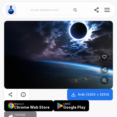
Wallpaper Alchemy
İndir
(
5200
×
3250
)
Mevcut:
ŞİMDİ
Chrome Web Store
Google Play
YAKINDA