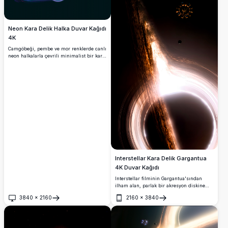
Neon Kara Delik Halka Duvar Kağıdı
4K
Camgöbeği, pembe ve mor renklerde canlı
neon halkalarla çevrili minimalist bir kara
delik içeren çarpıcı 4K yüksek
çözünürlüklü duvar kağıdı. Bu kozmik
tasarım, herhangi bir masaüstü veya
mobil ekrana göksel zarafet getirir,
premium kalite detaylarla modern ve göz
alıcı bir arka plan arayan uzay severler
için mükemmeldir.
Interstellar Kara Delik Gargantua
4K Duvar Kağıdı
Interstellar filminin Gargantua'sından
ilham alan, parlak bir akresyon diskine
sahip devasa bir kara deliği öne çıkaran
3840
×
2160
2160
×
3840
çarpıcı 4K duvar kağıdı. Bir uzay
Aç
Aç
istasyonu ve gezegen yakın yörüngede
dönerken, derin uzayda yoğun yerçekimi
ışık bükülmesiyle çevrilidir.