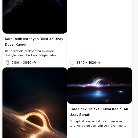
Kara Delik Akresyon Diski 4K Uzay
Duvar Kağıdı
Derin uzayda parlayan bir akresyon
diskiyle dönen bir kara deliğin nefes
kesici 4K görselleştirmesi. Parlak görelilik
2160
×
3840
3840
×
1620
jetleri ve eğilmiş ışık, yıldızlarla dolu
Aç
Aç
karanlık evren arka planında büyüleyici
bir kozmik sahne oluşturuyor.
Kara Delik Galaksi Duvar Kağıdı 4K
Uzay Sanatı
Girdaplı akresyon diski, canlı mavi ve
turuncu bulutsusu ışığı ve mükemmel
ayna yansımasıyla çarpıcı bir kara deliğin
4K görselleştirmesi. Masaüstü duvar