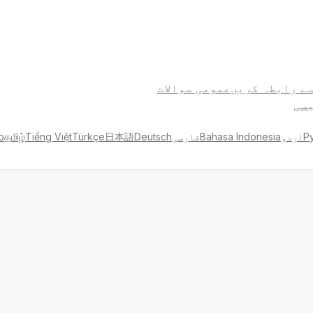
سے رابطہ کریں
عمومی سوالات
سی
Р
اردو
Bahasa Indonesia
فارسی
Deutsch
日本語
Türkçe
Tiếng Việt
தமிழ்
no