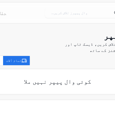
وال
وعے کی تلاش کریں، ڈیسک ٹاپ اور
نز کے ساتھ
تمام آلات
کوئی وال پیپر نہیں ملا