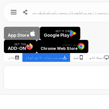
 پیپرز
زمرہ جات
وال پیپر اپ لوڈ کریں
GET IT ON
جلد آ رہا ہے
App Store
Google Play
میں دستیاب
GET THE
ADD-ON
Chrome Web Store
ڈیسک ٹاپ
فون
سب سے زیادہ ڈاؤن لوڈز
تازہ