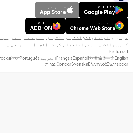
GET IT ON
جلد آ رہا ہے
App Store
Google Play
میں دستیاب
GET THE
ADD-ON
Chrome Web Store
براؤزر ایکسٹینشن
اشتہارات
ٹولز
ہمارے بارے میں
ہم 
کاپی رائٹ پالیسی
استعمال کی شرائط
رازداری کی پالی
Pinterest
English
简体中文
हिन्दी
Español
Français
العربية
Português
বাংলা
усский
Български
Ελληνικά
Svenska
Српски
עברית