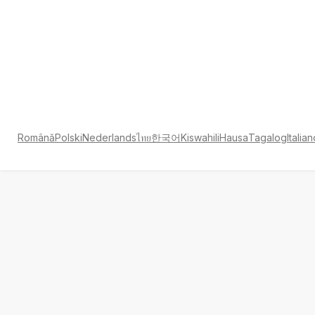
Română
Polski
Nederlands
ไทย
한국어
Kiswahili
Hausa
Tagalog
Italia