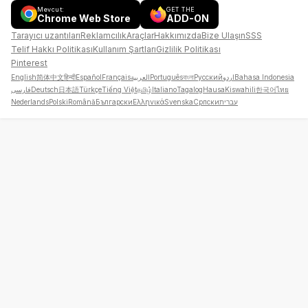
Mevcut:
GET THE
Chrome Web Store
ADD-ON
Tarayıcı uzantıları
Reklamcılık
Araçlar
Hakkımızda
Bize Ulaşın
SSS
Telif Hakkı Politikası
Kullanım Şartları
Gizlilik Politikası
Pinterest
English
简体中文
हिन्दी
Español
Français
العربية
Português
বাংলা
Русский
اردو
Bahasa Indonesia
فارسی
Deutsch
日本語
Türkçe
Tiếng Việt
தமிழ்
Italiano
Tagalog
Hausa
Kiswahili
한국어
ไทย
Nederlands
Polski
Română
Български
Ελληνικά
Svenska
Српски
עברית