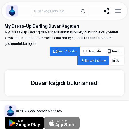
Wallpaper Alchemy
My Dress-Up Darling Duvar Kağıtları
My Dress-Up Darling duvar kağıtlarının büyüleyici bir koleksiyonunu
keşfedin, masaüstü ve mobil cihazlar için, canlı tasarımlar ve net
çözünürlükler içerir
Tüm Cihazlar
Masaüstü
Telefon
En çok indirme
Son
Duvar kağıdı bulunamadı
©
2026
Wallpaper Alchemy
ŞİMDİ
YAKINDA
Google Play
App Store