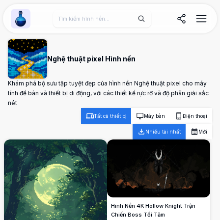
Wallpaper Alchemy
Nghệ thuật pixel Hình nền
Khám phá bộ sưu tập tuyệt đẹp của hình nền Nghệ thuật pixel cho máy
tính để bàn và thiết bị di động, với các thiết kế rực rỡ và độ phân giải sắc
nét
Tất cả thiết bị
Máy bàn
Điện thoại
Nhiều tải nhất
Mới
Hình Nền 4K Hollow Knight Trận
Chiến Boss Tối Tăm