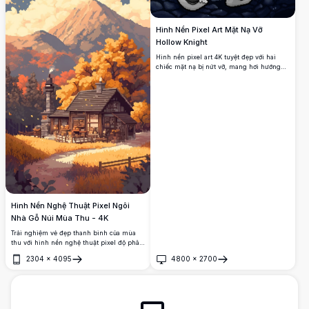
Hình Nền Pixel Art Mặt Nạ Vỡ
Hollow Knight
Hình nền pixel art 4K tuyệt đẹp với hai
chiếc mặt nạ bị nứt vỡ, mang hơi hướng
ma quái từ Hollow Knight trên nền xanh
tối đầy ám ảnh. Hoàn hảo dành cho những
người hâm mộ tựa game indie nổi tiếng
này.
Hình Nền Nghệ Thuật Pixel Ngôi
Nhà Gỗ Núi Mùa Thu - 4K
Trải nghiệm vẻ đẹp thanh bình của mùa
thu với hình nền nghệ thuật pixel độ phân
giải cao này, nổi bật với ngôi nhà gỗ ấm
2304
×
4095
4800
×
2700
cúng được đặt bên cạnh một ngọn núi
Mở
Mở
hùng vĩ. Được bao quanh bởi tán lá mùa
thu rực rỡ, hình ảnh này nắm bắt sự thanh
tịnh của thiên nhiên, hoàn hảo cho hình
nền máy tính để bàn hoặc di động.