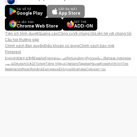
TẢI VỀ TỪ
SẮP RA MẮT
Google Play
App Store
Có sẵn trên
GET THE
Chrome Web Store
ADD-ON
Tiện ích trình duyệt
Quảng cáo
Công cụ
Về chúng tôi
Liên hệ với chúng tôi
Câu hỏi thường gặp
Chính sách Bản quyền
Điều khoản sử dụng
Chính sách bảo mật
Pinterest
English
简体中文
हिन्दी
Español
Français
العربية
Português
বাংলা
Русский
اردو
Bahasa Indonesia
فارسی
Deutsch
日本語
Türkçe
Tiếng Việt
தமிழ்
Italiano
Tagalog
Hausa
Kiswahili
한국어
ไทย
Nederlands
Polski
Română
Български
Ελληνικά
Svenska
Српски
עברית