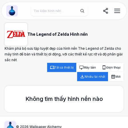
Wallpaper Alchemy
The Legend of Zelda Hình nền
Khám phá bộ sưu tập tuyệt đẹp của hình nền The Legend of Zelda cho
máy tính để bàn và thiết bị di động, với các thiết kế rực rỡ và độ phân giải
sắc nét
Tất cả thiết bị
Máy bàn
Điện thoại
Nhiều tải nhất
Mới
Không tìm thấy hình nền nào
©
2026
Wallpaper Alchemy