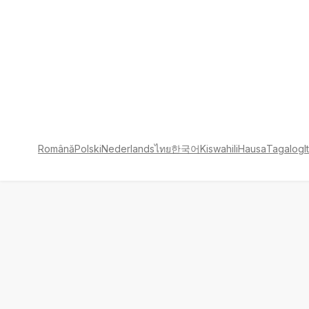
Română
Polski
Nederlands
ไทย
한국어
Kiswahili
Hausa
Tagalog
I