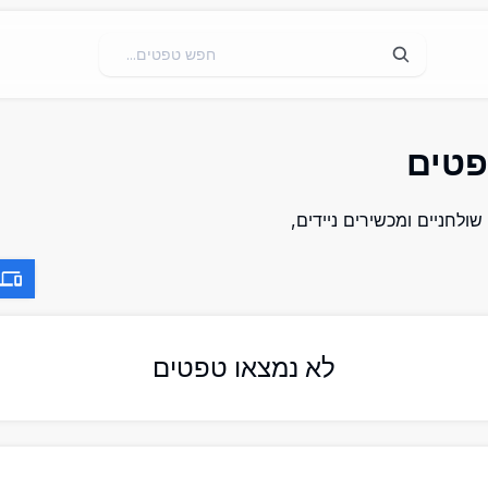
ם The Legend of Zelda למחשבים שולחניים ומכשירים ניידים,
לא נמצאו טפטים