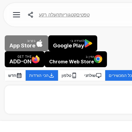
טפטים
קטגוריות
העלה רקע
להורדה ב-
בקרוב
App Store
Google Play
זמין ב
GET THE
ADD-ON
Chrome Web Store
כל המכשירים
שולחני
טלפון
הכי הורדות
חדש