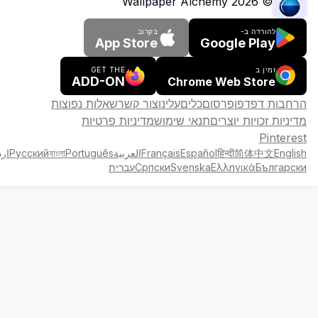
Wallpaper Alchemy
2026
©
להורדה ב-
בקרוב
App Store
Google Play
זמין ב
GET THE
ADD-ON
Chrome Web Store
הרחבות דפדפן
פרסום
כלים
עלינו
צור קשר
שאלות נפוצות
מדיניות זכויות יוצרים
תנאי שימוש
מדיניות פרטיות
Pinterest
English
简体中文
हिन्दी
Español
Français
العربية
Português
বাংলা
Русский
ارد
Български
Ελληνικά
Svenska
Српски
עברית