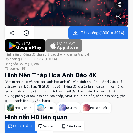
Tải xuống
(
1800
×
3914
)
TẢI VỀ TỪ
SẮP RA MẮT
Google Play
App Store
Hình nền di động độ phân giải cao cho iPhone và Android
Độ phân giải:
1800
×
3914
(
11
×
24
)
Đăng vào:
23 thg 8, 2025
Tải xuống:
651
Hình Nền Tháp Hoa Anh Đào 4K
Đắm mình trong vẻ đẹp của cảnh hoa anh đào yên bình với hình nền 4K độ phân
giải cao này. Một tháp Nhật Bản truyền thống đứng giữa làn mưa cánh hoa hồng,
tạo nên một khung cảnh thanh bình và tuyệt đẹp hoàn hảo cho mọi thiết bị.
4K, độ phân giải cao, hoa anh đào, tháp, Nhật Bản, hình nền, cánh hoa hồng, yên
bình, thanh tĩnh, truyền thống
Phong cảnh
Anime
Bầu trời
Hoa anh đào
Hình nền HD liên quan
Tất cả thiết bị
Máy bàn
Điện thoại