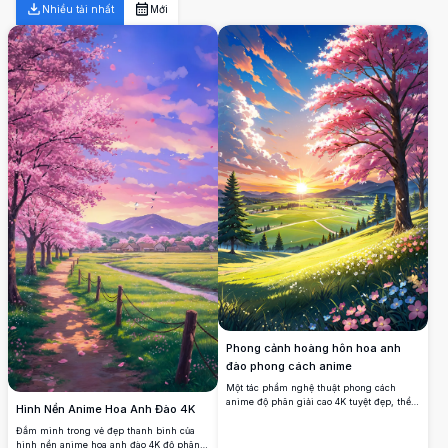
Nhiều tải nhất
Mới
Phong cảnh hoàng hôn hoa anh
đào phong cách anime
Một tác phẩm nghệ thuật phong cách
anime độ phân giải cao 4K tuyệt đẹp, thể
Hình Nền Anime Hoa Anh Đào 4K
hiện một cây hoa anh đào rực rỡ đang nở
rộ, được đặt trên nền hoàng hôn yên bình.
Đắm mình trong vẻ đẹp thanh bình của
Cảnh tượng ghi lại những ngọn đồi xanh
hình nền anime hoa anh đào 4K độ phân