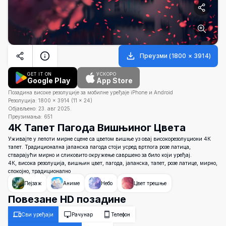
Преузми
(
1800
×
3914
)
GET IT ON
УСКОРО
Google Play
App Store
Позадина високе резолуције за мобилне уређаје iPhone и Android
Резолуција:
1800
×
3914
(
11
×
24
)
Објављено:
23. авг 2025.
Преузимања:
651
4К Тапет Пагода Вишњиног Цвета
Уживајте у лепоти мирне сцене са цветом вишње уз овај високорезолуциони 4К
тапет. Традиционална јапанска пагода стоји усред вртлога розе латица,
стварајући мирно и сликовито окружење савршено за било који уређај.
4К, висока резолуција, вишњин цвет, пагода, јапанска, тапет, розе латице, мирно,
спокојно, традиционално
Пејзаж
Аниме
Небо
Цвет трешње
Повезане HD позадине
Сви уређаји
Рачунар
Телефон