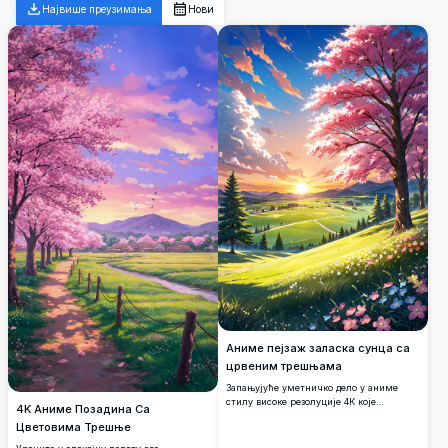
Највише преузимања
Нови
Аниме пејзаж заласка сунца са
црвеним трешњама
Запањујуће уметничко дело у аниме
стилу високе резолуције 4К које
4K Аниме Позадина Са
приказује живо дрво трешње у пуном
Цветовима Трешње
цвату, смештено наспрам спокојног
заласка сунца. Сцена бележи валовите