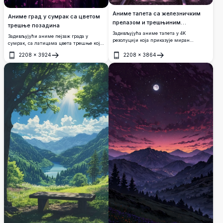
Аниме тапета са железничким
Аниме град у сумрак са цветом
прелазом и трешњиним
трешње позадина
цветовима
Задивљујућа аниме тапета у 4K
Задивљујући аниме пејзаж града у
резолуцији која приказује миран
сумрак, са латицама цвета трешње које
јапански железнички прелаз окружен
лебде кроз живописно љубичасто и розе
цветајућим стаблима трешње. Розе
2208
×
3924
2208
×
3864
небо. Градска светла осветљавају дугу
Отвори
Отвори
латице сакуре лебде кроз љубичасто
улицу која се протеже ка сјајном
небо, стварајући магичну пролећну
урбаном хоризонту.
атмосферу.